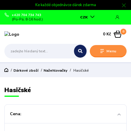
Ke každé objednávce dárek zdarma
+420 704 734 743
CZK
(Po-Pá, 8-16 hod.)
0
0 Kč
Menu
Dárkové zboží
Nažehlovačky
Hasičské
Hasičské
Cena: