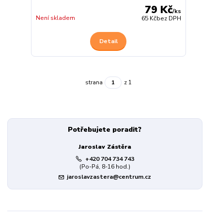
79 Kč
/
ks
Není skladem
65 Kč
bez DPH
Detail
strana
z 1
Potřebujete poradit?
Jaroslav Zástěra
+420 704 734 743
(Po-Pá, 8-16 hod.)
jaroslavzastera@centrum.cz