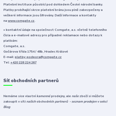
Platební instituce působící pod dohledem České národní banky.
Platby probíhající skrze platební bránu jsou plně zabezpečeny a
veškeré informace jsou šifrovány. Další informace a kontakty
na
www.comgate.cz
.
• kontaktní údaje na společnost Comgate, a.s. včetně telefonního
čísla a e-mailové adresy pro případné reklamace nebo dotazy k
platbám:
Comgate, a.s.
Gočárova třída 1754 / 48b, Hradec Králové
E-mail:
platby-podpora@comgate.cz
Tel:
+420 228 224 267
Síť obchodních partnerů
Nemáme sice vlastní
kamenné
prodejny, ale
naše
zboží si můžete
zakoupit v síti
našich
obchodních
partnerů - seznam prodejen v sekci
Blog