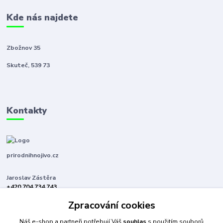
Kde nás najdete
Zbožnov 35
Skuteč, 539 73
Kontakty
prirodnihnojivo.cz
Jaroslav Zástěra
+420 704 734 743
(Po-Pá, 8-16 hod.)
Zpracování cookies
jaroslavzastera@centrum.cz
Náš e-shop a partneři potřebují Váš
souhlas
s použitím souborů