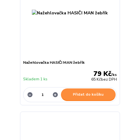
Nažehlovačka HASIČI MAN žebřík
79 Kč
/
ks
Skladem 1 ks
65 Kč
bez DPH
Přidat do košíku