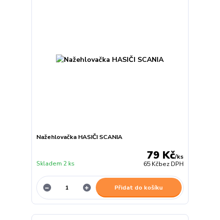
Nažehlovačka HASIČI SCANIA
79 Kč
/
ks
Skladem 2 ks
65 Kč
bez DPH
Přidat do košíku