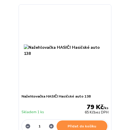
Nažehlovačka HASIČI Hasičské auto 138
79 Kč
/
ks
Skladem 1 ks
65 Kč
bez DPH
Přidat do košíku