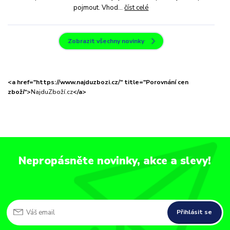
pojmout. Vhod...
číst celé
Zobrazit všechny novinky
<a href="https://www.najduzbozi.cz/" title="Porovnání cen
zboží">
NajduZboží.cz
</a>
Nepropásněte novinky, akce a slevy!
Přihlásit se