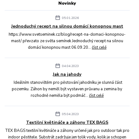
Novinky
05.01.2026
Jednoduchý recept na silnou domácí konopnou mast
https://www.svetseminek.cz/blog/recept-na-domaci-konopnou-
mast/ převzato ze světa semínek Jednoduchý recept na silnou
domácí konopnou mast 06.09.20...
číst celé
04.04.2023
Jak na jahody
Ideálním stanovištěm pro pěstování jahodníku je slunná část
pozemku. Záhon by neměl být vystaven průvanu a zemina by
rozhodně neměla být podmáč...
číst celé
05.04.2023
Textilní květináče a záhony TEX BAGS
TEX BAGS textilní květináče a záhony určené jak pro outdoor tak pro
indoor pěstitele. Substrát zadržuje jen tolik vody, kolik je schopen