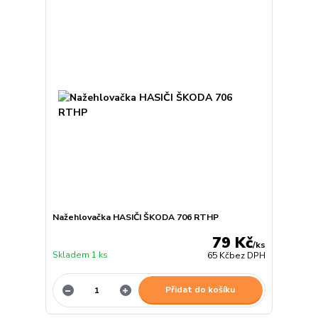
Nažehlovačka HASIČI ŠKODA 706 RTHP
79 Kč
/
ks
Skladem 1 ks
65 Kč
bez DPH
Přidat do košíku