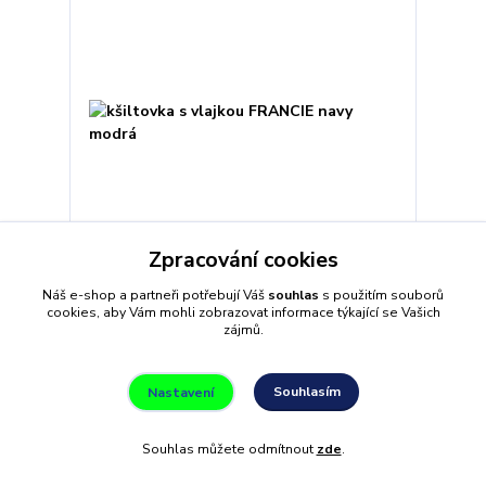
Zpracování cookies
kšiltovka s vlajkou FRANCIE navy modrá
Náš e-shop a partneři potřebují Váš
souhlas
s použitím souborů
cookies, aby Vám mohli zobrazovat informace týkající se Vašich
229 Kč
zájmů.
/
ks
Skladem 2 ks
189 Kč
bez DPH
Souhlasím
Nastavení
Přidat do košíku
Souhlas můžete odmítnout
zde
.