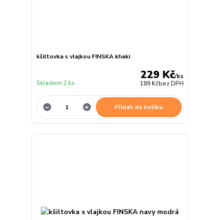
kšiltovka s vlajkou FINSKA khaki
229 Kč
/
ks
Skladem 2 ks
189 Kč
bez DPH
Přidat do košíku