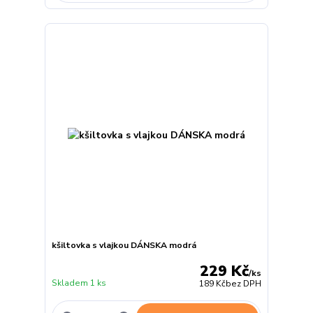
kšiltovka s vlajkou DÁNSKA modrá
229 Kč
/
ks
Skladem 1 ks
189 Kč
bez DPH