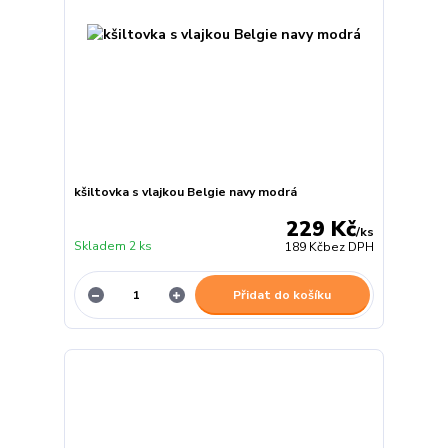
kšiltovka s vlajkou Belgie navy modrá
229 Kč
/
ks
Skladem 2 ks
189 Kč
bez DPH
Přidat do košíku