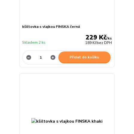
kšiltovka s vlajkou FINSKA černá
229 Kč
/
ks
Skladem 2 ks
189 Kč
bez DPH
Přidat do košíku