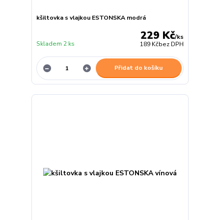
kšiltovka s vlajkou ESTONSKA modrá
229 Kč
/
ks
Skladem 2 ks
189 Kč
bez DPH
Přidat do košíku