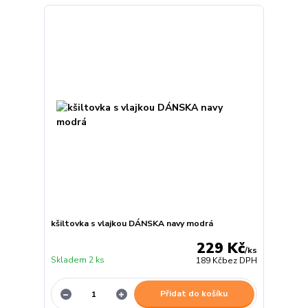
kšiltovka s vlajkou DÁNSKA navy modrá
229 Kč
/
ks
Skladem 2 ks
189 Kč
bez DPH
Přidat do košíku