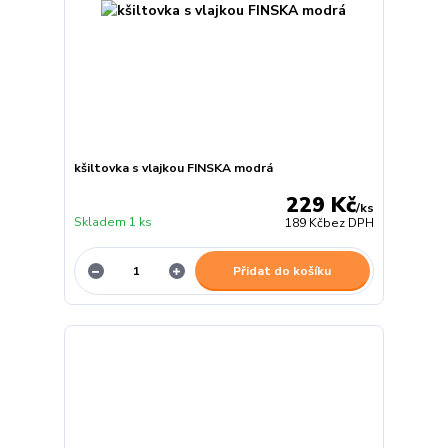
kšiltovka s vlajkou FINSKA modrá
229 Kč
/
ks
Skladem 1 ks
189 Kč
bez DPH
Přidat do košíku