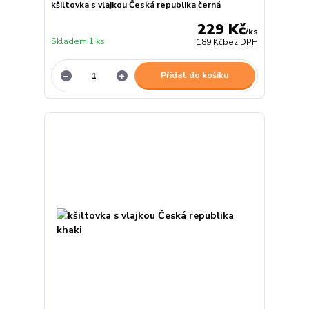
kšiltovka s vlajkou Česká republika černá
229 Kč
/
ks
Skladem 1 ks
189 Kč
bez DPH
Přidat do košíku