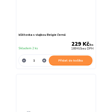
kšiltovka s vlajkou Belgie černá
229 Kč
/
ks
Skladem 2 ks
189 Kč
bez DPH
Přidat do košíku