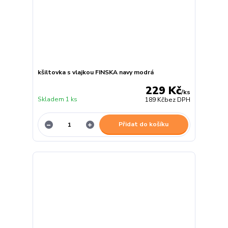
kšiltovka s vlajkou FINSKA navy modrá
229 Kč
/
ks
Skladem 1 ks
189 Kč
bez DPH
Přidat do košíku