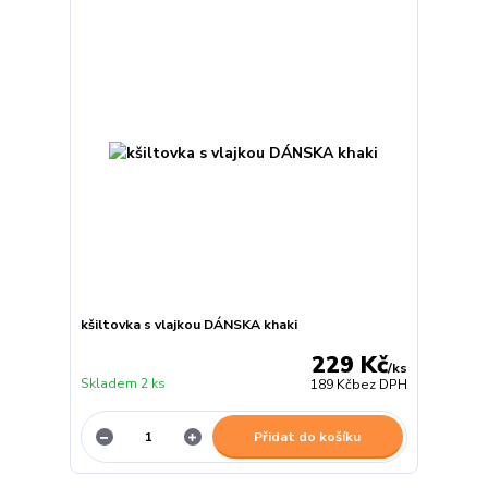
kšiltovka s vlajkou DÁNSKA khaki
229 Kč
/
ks
Skladem 2 ks
189 Kč
bez DPH
Přidat do košíku