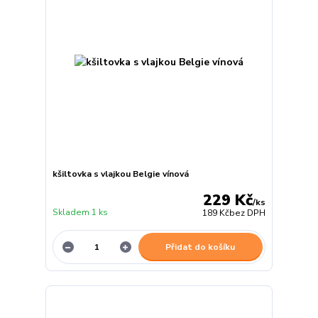
kšiltovka s vlajkou Belgie vínová
229 Kč
/
ks
Skladem 1 ks
189 Kč
bez DPH
Přidat do košíku