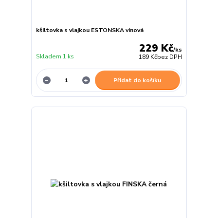
kšiltovka s vlajkou ESTONSKA vínová
229 Kč
/
ks
Skladem 1 ks
189 Kč
bez DPH
Přidat do košíku