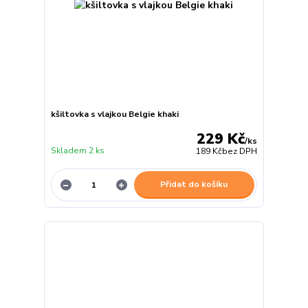
kšiltovka s vlajkou Belgie khaki
229 Kč
/
ks
Skladem 2 ks
189 Kč
bez DPH
Přidat do košíku