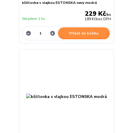
kšiltovka s vlajkou ESTONSKA navy modrá
229 Kč
/
ks
Skladem 1 ks
189 Kč
bez DPH
Přidat do košíku