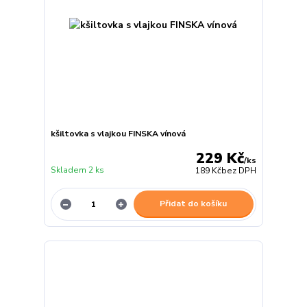
kšiltovka s vlajkou FINSKA vínová
229 Kč
/
ks
Skladem 2 ks
189 Kč
bez DPH
Přidat do košíku