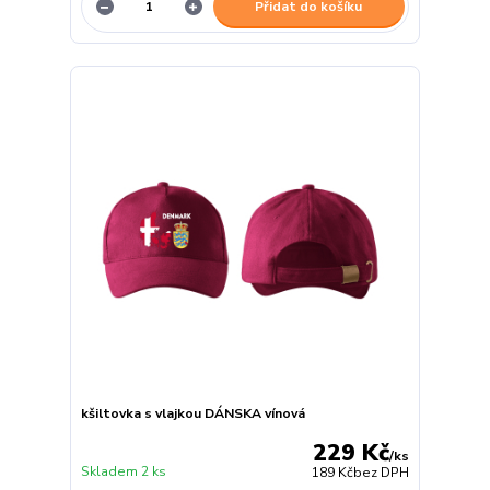
Přidat do košíku
kšiltovka s vlajkou DÁNSKA vínová
229 Kč
/
ks
Skladem 2 ks
189 Kč
bez DPH