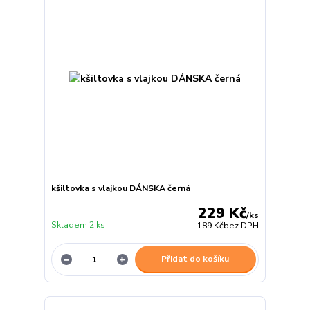
kšiltovka s vlajkou DÁNSKA černá
229 Kč
/
ks
Skladem 2 ks
189 Kč
bez DPH
Přidat do košíku