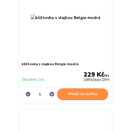
kšiltovka s vlajkou Belgie modrá
229 Kč
/
ks
Skladem 2 ks
189 Kč
bez DPH
Přidat do košíku