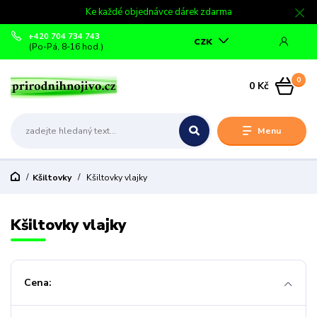
Ke každé objednávce dárek zdarma
+420 704 734 743
CZK
(Po-Pá, 8-16 hod.)
0
0 Kč
Menu
Kšiltovky
Kšiltovky vlajky
Kšiltovky vlajky
Cena: