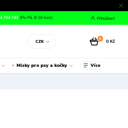
4 734 743
(Po-Pá, 8-16 hod.)
Přihlášení
0
0 Kč
CZK
Více
Misky pro psy a kočky