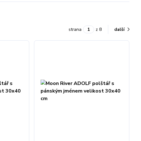
strana
z 8
další