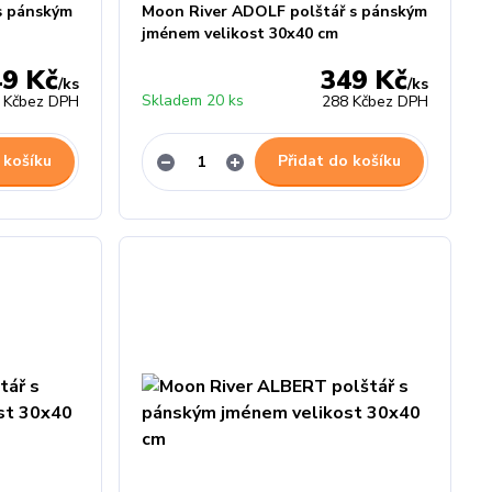
s pánským
Moon River ADOLF polštář s pánským
jménem velikost 30x40 cm
49 Kč
349 Kč
/
ks
/
ks
Skladem 20 ks
 Kč
bez DPH
288 Kč
bez DPH
 košíku
Přidat do košíku