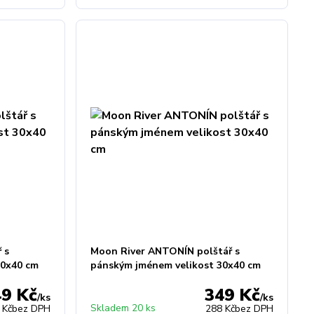
 s
Moon River ANTONÍN polštář s
30x40 cm
pánským jménem velikost 30x40 cm
49 Kč
349 Kč
/
ks
/
ks
Skladem 20 ks
 Kč
bez DPH
288 Kč
bez DPH