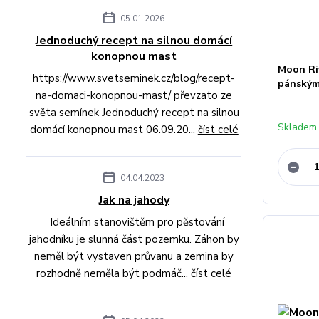
05.01.2026
Jednoduchý recept na silnou domácí
konopnou mast
Moon Ri
https://www.svetseminek.cz/blog/recept-
pánským
na-domaci-konopnou-mast/ převzato ze
světa semínek Jednoduchý recept na silnou
Skladem 
domácí konopnou mast 06.09.20...
číst celé
04.04.2023
Jak na jahody
Ideálním stanovištěm pro pěstování
jahodníku je slunná část pozemku. Záhon by
neměl být vystaven průvanu a zemina by
rozhodně neměla být podmáč...
číst celé