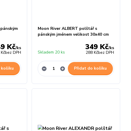
s pánským
Moon River ALBERT polštář s
pánským jménem velikost 30x40 cm
49 Kč
349 Kč
/
ks
/
ks
Skladem 20 ks
 Kč
bez DPH
288 Kč
bez DPH
 košíku
Přidat do košíku