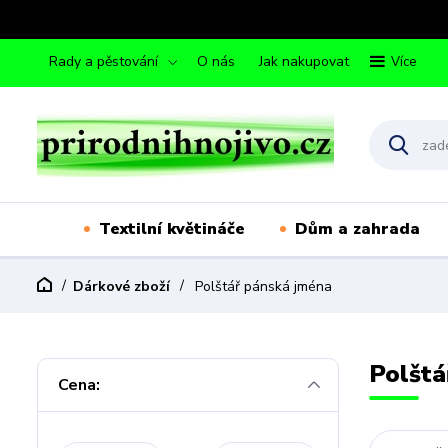
Rady a pěstování
O nás
Jak nakupovat
Více
Textilní květináče
Dům a zahrada
Dárkové zboží
Polštář pánská jména
Polštá
Cena: