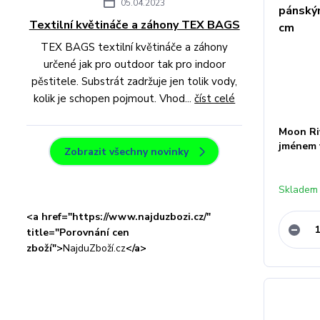
05.04.2023
Textilní květináče a záhony TEX BAGS
TEX BAGS textilní květináče a záhony
určené jak pro outdoor tak pro indoor
pěstitele. Substrát zadržuje jen tolik vody,
kolik je schopen pojmout. Vhod...
číst celé
Moon Ri
jménem 
Zobrazit všechny novinky
Skladem 
<a href="https://www.najduzbozi.cz/"
title="Porovnání cen
zboží">
NajduZboží.cz
</a>