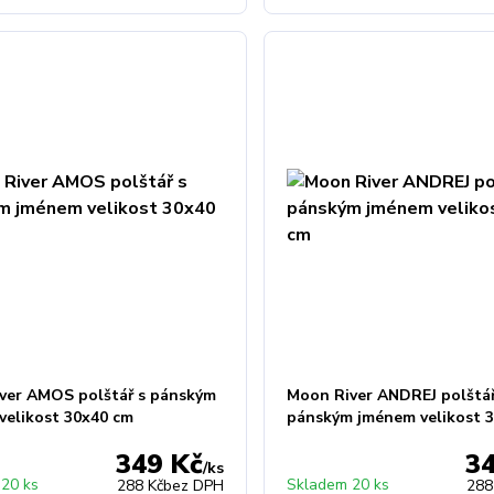
ver AMOS polštář s pánským
Moon River ANDREJ polštář
velikost 30x40 cm
pánským jménem velikost 
349 Kč
3
/
ks
20 ks
Skladem 20 ks
288 Kč
bez DPH
288