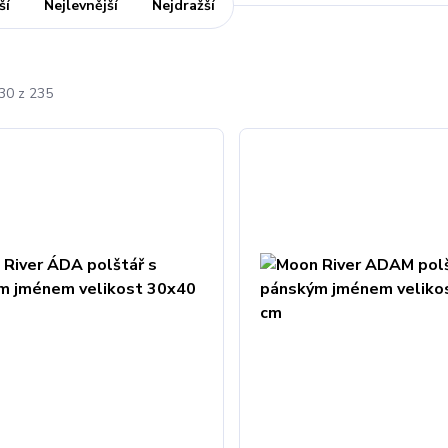
ší
Nejlevnější
Nejdražší
-30 z 235