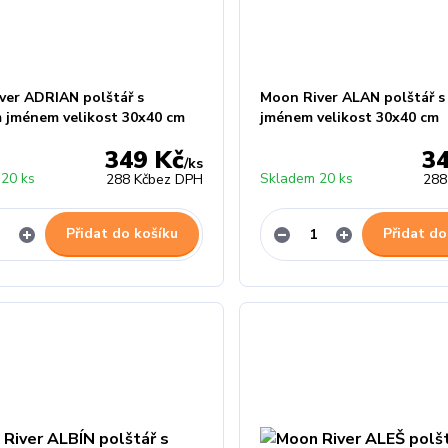
ver ADRIAN polštář s
Moon River ALAN polštář 
 jménem velikost 30x40 cm
jménem velikost 30x40 cm
349 Kč
3
/
ks
20 ks
Skladem 20 ks
288 Kč
bez DPH
288
Přidat do košíku
Přidat do