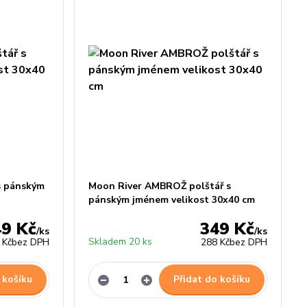
s pánským
Moon River AMBROŽ polštář s
pánským jménem velikost 30x40 cm
49 Kč
349 Kč
/
ks
/
ks
Skladem 20 ks
 Kč
bez DPH
288 Kč
bez DPH
 košíku
Přidat do košíku