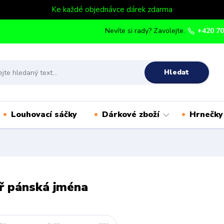
Ke každé objednávce dárek zdarma
Nevíte si rady? Zavolejte.
+420 70
Hledat
Louhovací sáčky
Dárkové zboží
Hrnečky
ř pánská jména