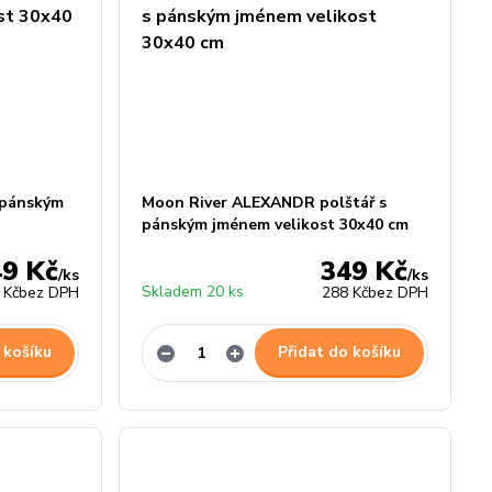
 pánským
Moon River ALEXANDR polštář s
pánským jménem velikost 30x40 cm
49 Kč
349 Kč
/
ks
/
ks
Skladem 20 ks
 Kč
bez DPH
288 Kč
bez DPH
 košíku
Přidat do košíku