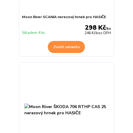
Moon River SCANIA nerezový hrnek pro HASIČE
298 Kč
/
ks
Skladem 4 ks
246 Kč
bez DPH
Zvolit variantu