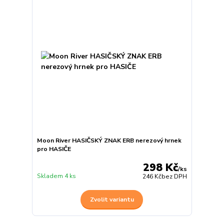
Moon River HASIČSKÝ ZNAK ERB nerezový hrnek
pro HASIČE
298 Kč
/
ks
Skladem 4 ks
246 Kč
bez DPH
Zvolit variantu