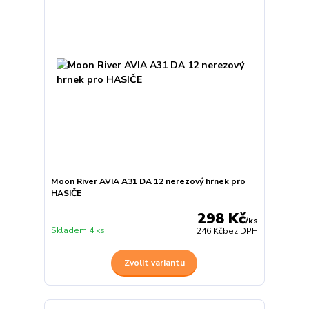
Moon River AVIA A31 DA 12 nerezový hrnek pro
HASIČE
298 Kč
/
ks
Skladem 4 ks
246 Kč
bez DPH
Zvolit variantu