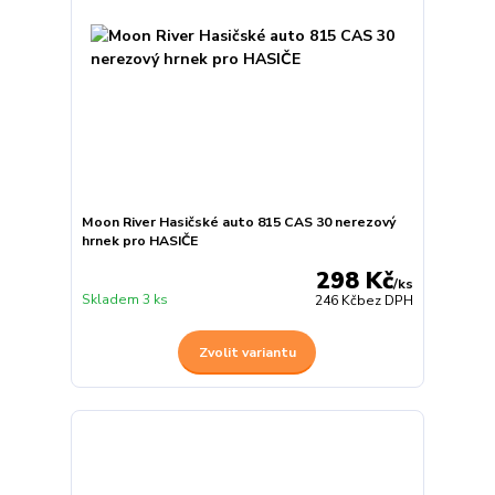
Moon River Hasičské auto 815 CAS 30 nerezový
hrnek pro HASIČE
298 Kč
/
ks
Skladem 3 ks
246 Kč
bez DPH
Zvolit variantu