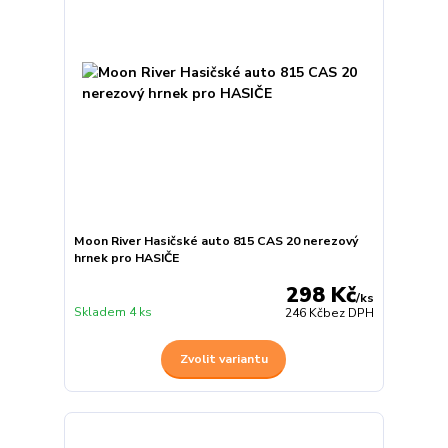
Moon River Hasičské auto 815 CAS 20 nerezový
hrnek pro HASIČE
298 Kč
/
ks
Skladem 4 ks
246 Kč
bez DPH
Zvolit variantu