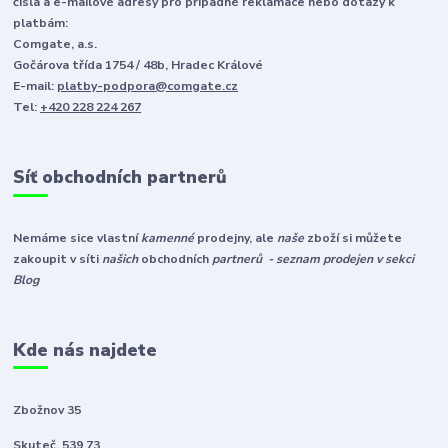
čísla a e-mailové adresy pro případné reklamace nebo dotazy k
platbám:
Comgate, a.s.
Gočárova třída 1754 / 48b, Hradec Králové
E-mail:
platby-podpora@comgate.cz
Tel:
+420 228 224 267
Síť obchodních partnerů
Nemáme sice vlastní
kamenné
prodejny, ale
naše
zboží si můžete
zakoupit v síti
našich
obchodních
partnerů - seznam prodejen v sekci
Blog
Kde nás najdete
Zbožnov 35
Skuteč, 539 73