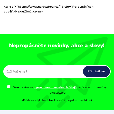
<a href="https://www.najduzbozi.cz/" title="Porovnání cen
zboží">
NajduZboží.cz
</a>
Nepropásněte novinky, akce a slevy!
Přihlásit se
Souhlasím se
zpracováním osobních údajů
za účelem rozesílky
newsletteru.
Můžete se kdykoli odhlásit. Zasíláme jednou za 14 dní.