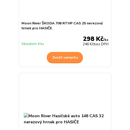
Moon River ŠKODA 706 RTHP CAS 25 nerezový
hrnek pro HASIČE
298 Kč
/
ks
Skladem 4 ks
246 Kč
bez DPH
Zvolit variantu