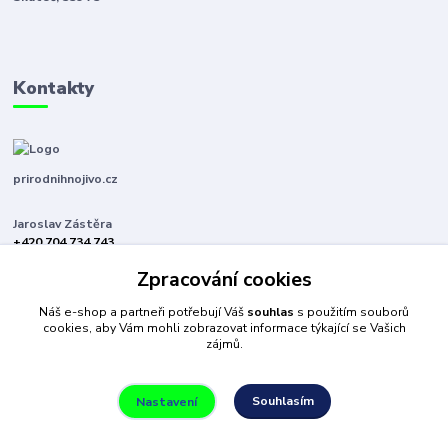
Kontakty
prirodnihnojivo.cz
Jaroslav Zástěra
+420 704 734 743
(Po-Pá, 8-16 hod.)
Zpracování cookies
jaroslavzastera@centrum.cz
Náš e-shop a partneři potřebují Váš
souhlas
s použitím souborů
cookies, aby Vám mohli zobrazovat informace týkající se Vašich
zájmů.
Souhlasím
Nastavení