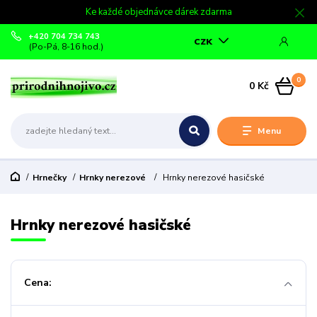
Ke každé objednávce dárek zdarma
+420 704 734 743
CZK
(Po-Pá, 8-16 hod.)
0
0 Kč
Menu
Hrnečky
Hrnky nerezové
Hrnky nerezové hasičské
Hrnky nerezové hasičské
Cena: