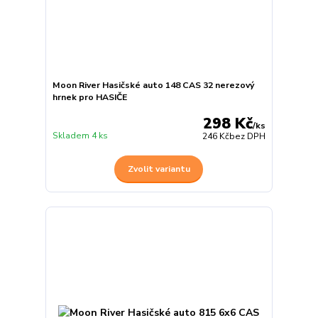
Moon River Hasičské auto 148 CAS 32 nerezový
hrnek pro HASIČE
298 Kč
/
ks
Skladem 4 ks
246 Kč
bez DPH
Zvolit variantu