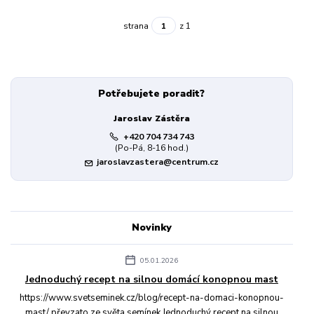
strana
z 1
Potřebujete poradit?
Jaroslav Zástěra
+420 704 734 743
(Po-Pá, 8-16 hod.)
jaroslavzastera@centrum.cz
Novinky
05.01.2026
Jednoduchý recept na silnou domácí konopnou mast
https://www.svetseminek.cz/blog/recept-na-domaci-konopnou-
mast/ převzato ze světa semínek Jednoduchý recept na silnou