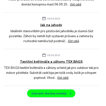
domácí konopnou mast 06.09.20...
číst celé
04.04.2023
Jak na jahody
Ideálním stanovištěm pro pěstování jahodníku je slunná část
pozemku. Záhon by neměl být vystaven průvanu a zemina by
rozhodně neměla být podmáč...
číst celé
05.04.2023
Textilní květináče a záhony TEX BAGS
TEX BAGS textilní květináče a záhony určené jak pro outdoor tak pro
indoor pěstitele. Substrát zadržuje jen tolik vody, kolik je schopen
pojmout. Vhod...
číst celé
Zobrazit všechny novinky