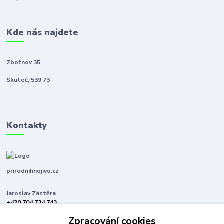
Kde nás najdete
Zbožnov 35
Skuteč, 539 73
Kontakty
prirodnihnojivo.cz
Jaroslav Zástěra
+420 704 734 743
(Po-Pá, 8-16 hod.)
Zpracování cookies