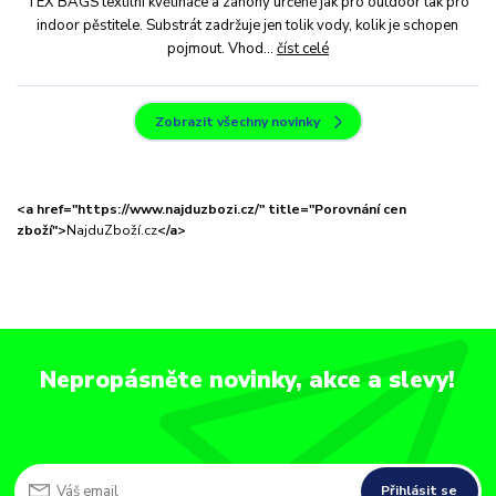
TEX BAGS textilní květináče a záhony určené jak pro outdoor tak pro
indoor pěstitele. Substrát zadržuje jen tolik vody, kolik je schopen
pojmout. Vhod...
číst celé
Zobrazit všechny novinky
<a href="https://www.najduzbozi.cz/" title="Porovnání cen
zboží">
NajduZboží.cz
</a>
Nepropásněte novinky, akce a slevy!
Přihlásit se