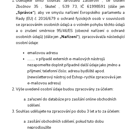
Udělujete tímto souhlas Jaroslavu Zástěrovi , se sídlem
Zbožnov 35 , Skuteč , 539 73, IČ 61998591
(dále jen
„Správce“
), aby ve smyslu nařízení Evropského parlamentu a
Rady (EU) č. 2016/679 o ochraně fyzických osob v souvislosti
se zpracováním osobních údajů a o volném pohybu těchto údajů
a o zrušení směrnice 95/46/ES (obecné nařízení o ochraně
osobních údajů) (dále jen
„Nařízení“
), zpracovával/a následující
osobní údaje:
emailovou adresu
……… v případě externích e-mailových nástrojů
nezapomeňte doplnit případné další údaje jako jméno a
příjmení; telefonní číslo; adresu bydliště apod.
(newsletterový nástroj od Eshop-rychle zpracovává jen
e-mailovou adresu)
Výše uvedené osobní údaje budou zpracovány za účelem:
zařazení do databáze pro zasílání online obchodních
sdělení.
Souhlas udělujete na zpracování po dobu
3 let
a to za účelem:
zasílání obchodních sdělení, pokud tuto dobu
neprodloužíte