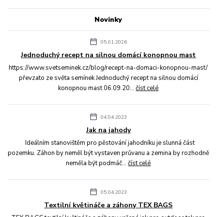
Novinky
05.01.2026
Jednoduchý recept na silnou domácí konopnou mast
https://www.svetseminek.cz/blog/recept-na-domaci-konopnou-mast/
převzato ze světa semínek Jednoduchý recept na silnou domácí
konopnou mast 06.09.20...
číst celé
04.04.2023
Jak na jahody
Ideálním stanovištěm pro pěstování jahodníku je slunná část
pozemku. Záhon by neměl být vystaven průvanu a zemina by rozhodně
neměla být podmáč...
číst celé
05.04.2023
Textilní květináče a záhony TEX BAGS