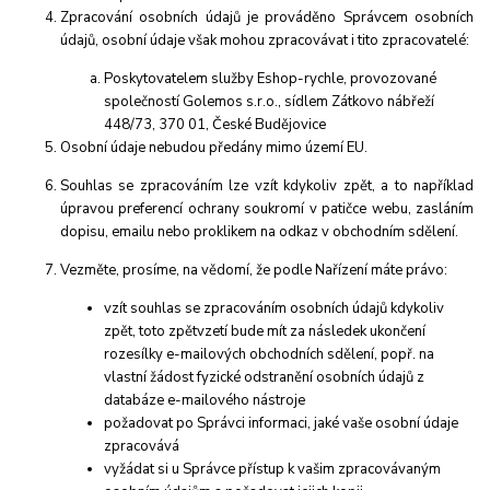
Zpracování osobních údajů je prováděno Správcem osobních
údajů, osobní údaje však mohou zpracovávat i tito zpracovatelé:
Poskytovatelem služby Eshop-rychle, provozované
společností Golemos s.r.o., sídlem Zátkovo nábřeží
448/73, 370 01, České Budějovice
Osobní údaje
nebudou
předány mimo území EU.
Sou
hlas se zpracováním lze vzít kdykoliv zpět, a to například
úpravou preferencí ochrany soukromí v patičce webu, zasláním
dopisu, emailu nebo proklikem na odkaz v obchodním sdělení.
Vezměte, prosíme, na vědomí, že podle Nařízení máte právo:
vzít souhlas se zpracováním osobních údajů kdykoliv
zpět, toto zpětvzetí bude mít za následek
ukončení
rozesílky e-mailových obchodních sdělení, popř. na
vlastní žádost fyzické odstranění osobních údajů z
databáze e-mailového nástroje
požadovat po Správci informaci, jaké vaše osobní údaje
zpracovává
vyžádat si u Správce přístup k vašim zpracovávaným