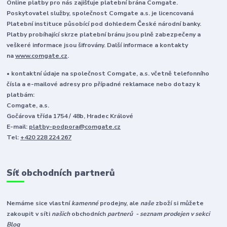
Online platby pro nás zajišťuje platební brána Comgate.
Poskytovatel služby, společnost Comgate a.s. je licencovaná
Platební instituce působící pod dohledem České národní banky.
Platby probíhající skrze platební bránu jsou plně zabezpečeny a
veškeré informace jsou šifrovány. Další informace a kontakty
na
www.comgate.cz
.
• kontaktní údaje na společnost Comgate, a.s. včetně telefonního
čísla a e-mailové adresy pro případné reklamace nebo dotazy k
platbám:
Comgate, a.s.
Gočárova třída 1754 / 48b, Hradec Králové
E-mail:
platby-podpora@comgate.cz
Tel:
+420 228 224 267
Síť obchodních partnerů
Nemáme sice vlastní
kamenné
prodejny, ale
naše
zboží si můžete
zakoupit v síti
našich
obchodních
partnerů - seznam prodejen v sekci
Blog