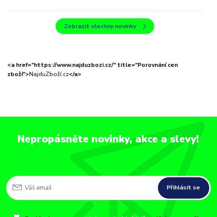
Zobrazit všechny novinky
<a href="https://www.najduzbozi.cz/" title="Porovnání cen
zboží">
NajduZboží.cz
</a>
Nepropásněte novinky, akce a slevy!
Přihlásit se