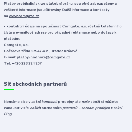
Platby probíhající skrze platební bránu jsou plně zabezpečeny a
veškeré informace jsou šifrovány. Další informace a kontakty
na
www.comgate.cz
.
• kontaktní údaje na společnost Comgate, a.s. včetně telefonního
čísla a e-mailové adresy pro případné reklamace nebo dotazy k
platbám:
Comgate, a.s.
Gočárova třída 1754 / 48b, Hradec Králové
E-mail:
platby-podpora@comgate.cz
Tel:
+420 228 224 267
Síť obchodních partnerů
Nemáme sice vlastní
kamenné
prodejny, ale
naše
zboží si můžete
zakoupit v síti
našich
obchodních
partnerů - seznam prodejen v sekci
Blog