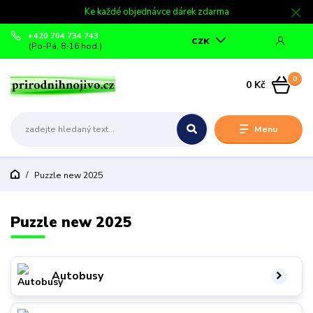
Ke každé objednávce dárek zdarma
+420 704 734 743
CZK
(Po-Pá, 8-16 hod.)
0
0 Kč
Menu
Puzzle new 2025
Puzzle new 2025
Autobusy