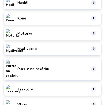
Hasiči
Koně
Motorky
Myslivecké
Puzzle na zakázku
Traktory
Vlaky