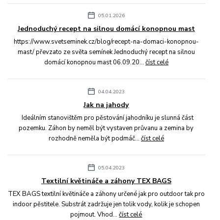
05.01.2026
Jednoduchý recept na silnou domácí konopnou mast
https://www.svetseminek.cz/blog/recept-na-domaci-konopnou-
mast/ převzato ze světa semínek Jednoduchý recept na silnou
domácí konopnou mast 06.09.20...
číst celé
04.04.2023
Jak na jahody
Ideálním stanovištěm pro pěstování jahodníku je slunná část
pozemku. Záhon by neměl být vystaven průvanu a zemina by
rozhodně neměla být podmáč...
číst celé
05.04.2023
Textilní květináče a záhony TEX BAGS
TEX BAGS textilní květináče a záhony určené jak pro outdoor tak pro
indoor pěstitele. Substrát zadržuje jen tolik vody, kolik je schopen
pojmout. Vhod...
číst celé