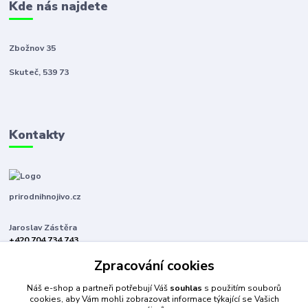
Kde nás najdete
Zbožnov 35
Skuteč, 539 73
Kontakty
prirodnihnojivo.cz
Jaroslav Zástěra
+420 704 734 743
(Po-Pá, 8-16 hod.)
Zpracování cookies
jaroslavzastera@centrum.cz
Náš e-shop a partneři potřebují Váš
souhlas
s použitím souborů
cookies, aby Vám mohli zobrazovat informace týkající se Vašich