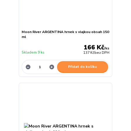
Moon River ARGENTINA hrnek s vlajkou obsah 150
ml
166 Kč
/
ks
Skladem 9 ks
137 Kč
bez DPH
Přidat do košíku