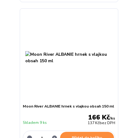
Moon River ALBANIE hrnek s vlajkou obsah 150 ml
166 Kč
/
ks
Skladem 9 ks
137 Kč
bez DPH
Přidat do košíku