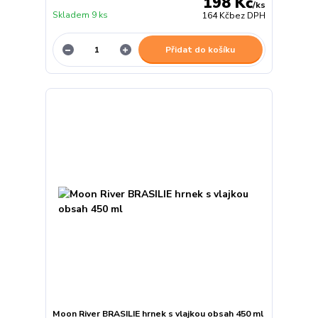
198 Kč
/
ks
Skladem 9 ks
164 Kč
bez DPH
Přidat do košíku
Moon River BRASILIE hrnek s vlajkou obsah 450 ml