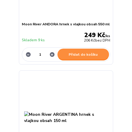
Moon River ANDORA hrnek s vlajkou obsah 550 ml
249 Kč
/
ks
Skladem 9 ks
206 Kč
bez DPH
Přidat do košíku