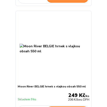
Moon River BELGIE hrnek s vlajkou obsah 550 ml
249 Kč
/
ks
Skladem 9 ks
206 Kč
bez DPH