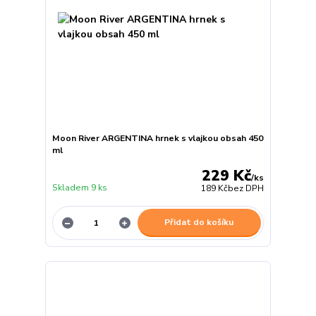
Moon River ARGENTINA hrnek s vlajkou obsah 450
ml
229 Kč
/
ks
Skladem 9 ks
189 Kč
bez DPH
Přidat do košíku