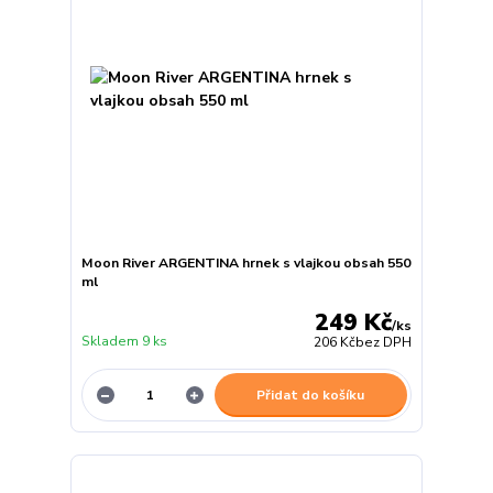
Moon River ARGENTINA hrnek s vlajkou obsah 550
ml
249 Kč
/
ks
Skladem 9 ks
206 Kč
bez DPH
Přidat do košíku