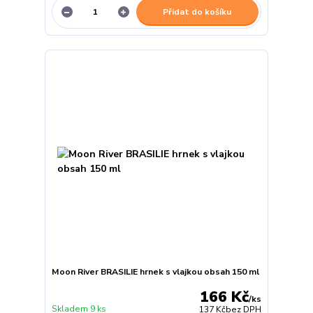
Přidat do košíku
Moon River BRASILIE hrnek s vlajkou obsah 150 ml
166 Kč
/
ks
Skladem 9 ks
137 Kč
bez DPH