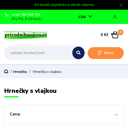
Ke každé objednávce dárek zdarma
+420 704 734 743
CZK
(Po-Pá, 8-16 hod.)
0
0 Kč
Menu
Hrnečky
Hrnečky s vlajkou
Hrnečky s vlajkou
Cena: