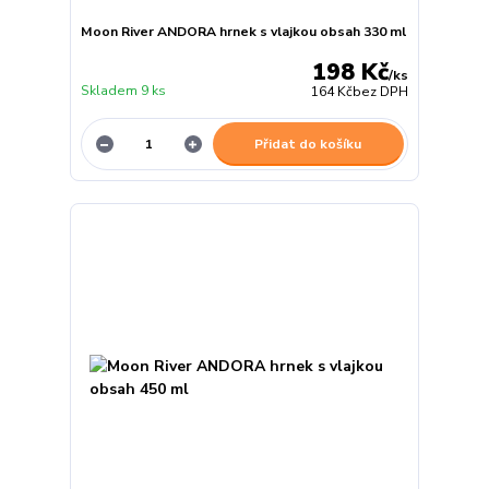
Moon River ANDORA hrnek s vlajkou obsah 330 ml
198 Kč
/
ks
Skladem 9 ks
164 Kč
bez DPH
Přidat do košíku