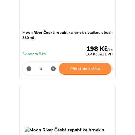
Moon River Česká republika hrnek s vlajkou obsah
330 ml
198 Kč
/
ks
Skladem 9 ks
164 Kč
bez DPH
Přidat do košíku