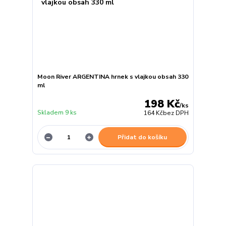
Moon River ARGENTINA hrnek s vlajkou obsah 330
ml
198 Kč
/
ks
Skladem 9 ks
164 Kč
bez DPH
Přidat do košíku