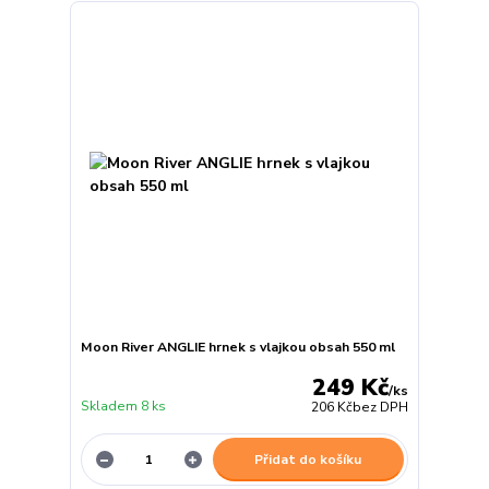
Moon River ANGLIE hrnek s vlajkou obsah 550 ml
249 Kč
/
ks
Skladem 8 ks
206 Kč
bez DPH
Přidat do košíku