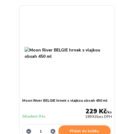
Moon River BELGIE hrnek s vlajkou obsah 450 ml
229 Kč
/
ks
Skladem 9 ks
189 Kč
bez DPH
Přidat do košíku