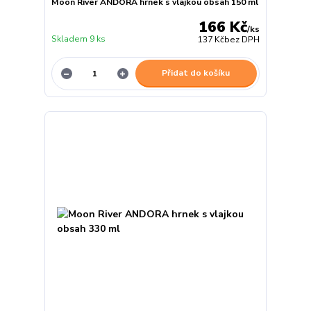
Moon River ANDORA hrnek s vlajkou obsah 150 ml
166 Kč
/
ks
Skladem 9 ks
137 Kč
bez DPH
Přidat do košíku