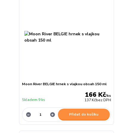
Moon River BELGIE hrnek s vlajkou obsah 150 ml
166 Kč
/
ks
Skladem 9 ks
137 Kč
bez DPH
Přidat do košíku