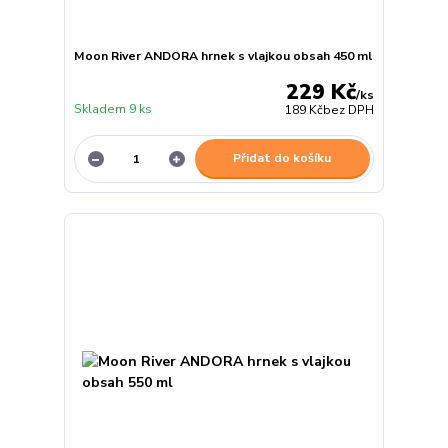
Moon River ANDORA hrnek s vlajkou obsah 450 ml
229 Kč
/
ks
Skladem 9 ks
189 Kč
bez DPH
Přidat do košíku