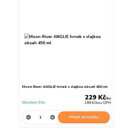
Moon River ANGLIE hrnek s vlajkou obsah 450 ml
229 Kč
/
ks
Skladem 9 ks
189 Kč
bez DPH
Přidat do košíku