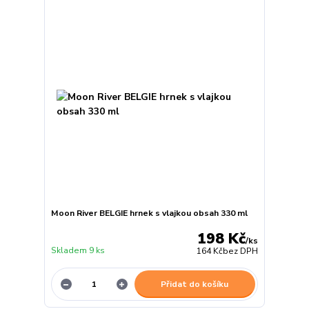
Moon River BELGIE hrnek s vlajkou obsah 330 ml
198 Kč
/
ks
Skladem 9 ks
164 Kč
bez DPH
Přidat do košíku