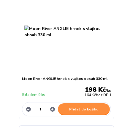
Moon River ANGLIE hrnek s vlajkou obsah 330 ml
198 Kč
/
ks
Skladem 9 ks
164 Kč
bez DPH
Přidat do košíku