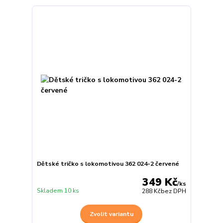
Dětské tričko s lokomotivou 362 024-2 červené
349 Kč
/
ks
Skladem 10 ks
288 Kč
bez DPH
Zvolit variantu