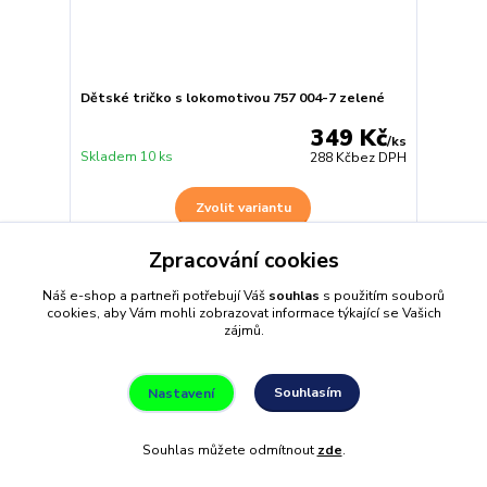
Dětské tričko s lokomotivou 757 004-7 zelené
349 Kč
/
ks
Skladem 10 ks
288 Kč
bez DPH
Zvolit variantu
Zpracování cookies
Náš e-shop a partneři potřebují Váš
souhlas
s použitím souborů
cookies, aby Vám mohli zobrazovat informace týkající se Vašich
zájmů.
Souhlasím
Nastavení
Souhlas můžete odmítnout
zde
.