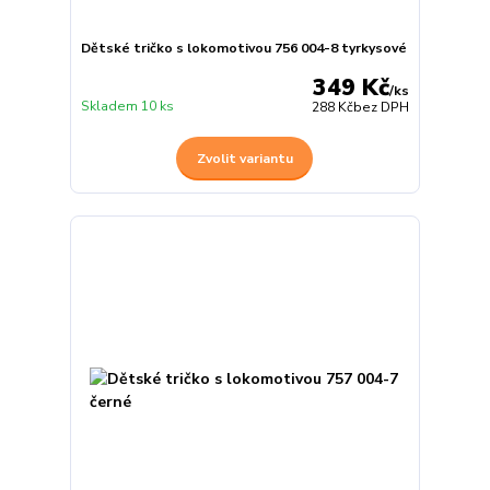
Dětské tričko s lokomotivou 756 004-8 tyrkysové
349 Kč
/
ks
Skladem 10 ks
288 Kč
bez DPH
Zvolit variantu