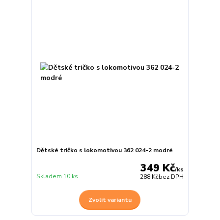
Dětské tričko s lokomotivou 362 024-2 modré
349 Kč
/
ks
Skladem 10 ks
288 Kč
bez DPH
Zvolit variantu