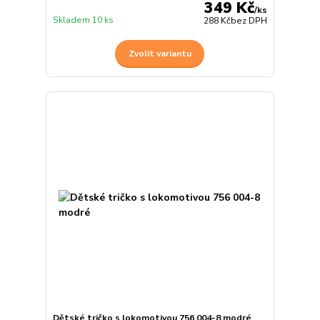
349 Kč
/
ks
Skladem 10 ks
288 Kč
bez DPH
Zvolit variantu
Dětské tričko s lokomotivou 756 004-8 modré