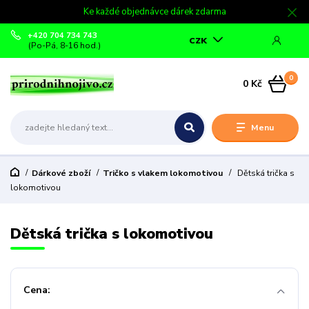
Ke každé objednávce dárek zdarma
+420 704 734 743
CZK
(Po-Pá, 8-16 hod.)
0
0 Kč
Menu
Dárkové zboží
Tričko s vlakem lokomotivou
Dětská trička s
lokomotivou
Dětská trička s lokomotivou
Cena: