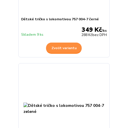
Dětské tričko s lokomotivou 757 004-7 černé
349 Kč
/
ks
Skladem 9 ks
288 Kč
bez DPH
Zvolit variantu