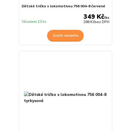
Dětské tričko s lokomotivou 756 004-8 červené
349 Kč
/
ks
Skladem 10 ks
288 Kč
bez DPH
Zvolit variantu