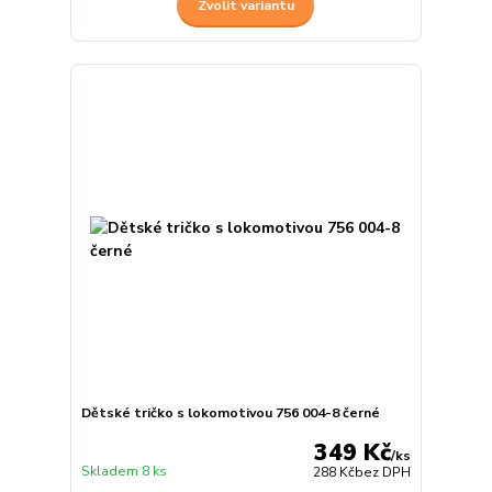
Zvolit variantu
Dětské tričko s lokomotivou 756 004-8 černé
349 Kč
/
ks
Skladem 8 ks
288 Kč
bez DPH