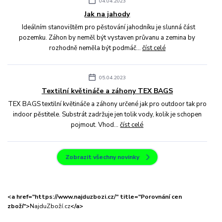
04.04.2023
Jak na jahody
Ideálním stanovištěm pro pěstování jahodníku je slunná část
pozemku. Záhon by neměl být vystaven průvanu a zemina by
rozhodně neměla být podmáč...
číst celé
05.04.2023
Textilní květináče a záhony TEX BAGS
TEX BAGS textilní květináče a záhony určené jak pro outdoor tak pro
indoor pěstitele. Substrát zadržuje jen tolik vody, kolik je schopen
pojmout. Vhod...
číst celé
Zobrazit všechny novinky
<a href="https://www.najduzbozi.cz/" title="Porovnání cen
zboží">
NajduZboží.cz
</a>