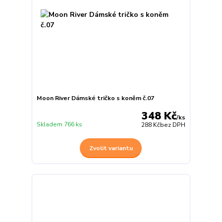
Moon River Dámské tričko s koněm č.07
348 Kč
/
ks
Skladem 766 ks
288 Kč
bez DPH
Zvolit variantu