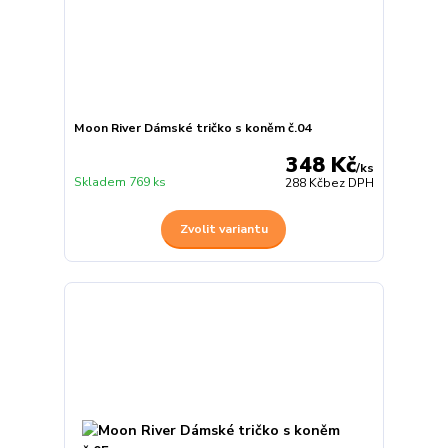
Moon River Dámské tričko s koněm č.04
348 Kč
/
ks
Skladem 769 ks
288 Kč
bez DPH
Zvolit variantu