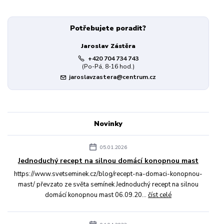
Potřebujete poradit?
Jaroslav Zástěra
+420 704 734 743
(Po-Pá, 8-16 hod.)
jaroslavzastera@centrum.cz
Novinky
05.01.2026
Jednoduchý recept na silnou domácí konopnou mast
https://www.svetseminek.cz/blog/recept-na-domaci-konopnou-
mast/ převzato ze světa semínek Jednoduchý recept na silnou
domácí konopnou mast 06.09.20...
číst celé