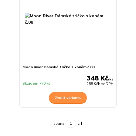
Moon River Dámské tričko s koněm č.08
348 Kč
/
ks
Skladem 770 ks
288 Kč
bez DPH
Zvolit variantu
strana
z 1