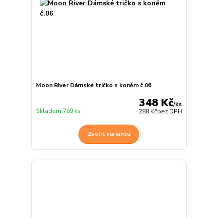
Moon River Dámské tričko s koněm č.06
348 Kč
/
ks
Skladem 769 ks
288 Kč
bez DPH
Zvolit variantu