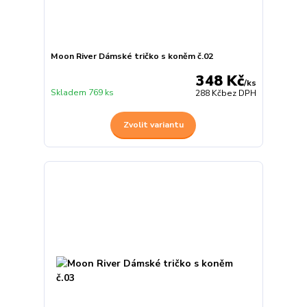
Moon River Dámské tričko s koněm č.02
348 Kč
/
ks
Skladem 769 ks
288 Kč
bez DPH
Zvolit variantu