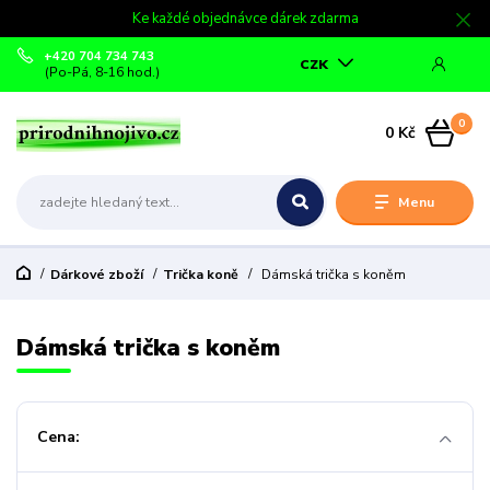
Ke každé objednávce dárek zdarma
+420 704 734 743
CZK
(Po-Pá, 8-16 hod.)
0
0 Kč
Menu
Dárkové zboží
Trička koně
Dámská trička s koněm
Dámská trička s koněm
Cena: