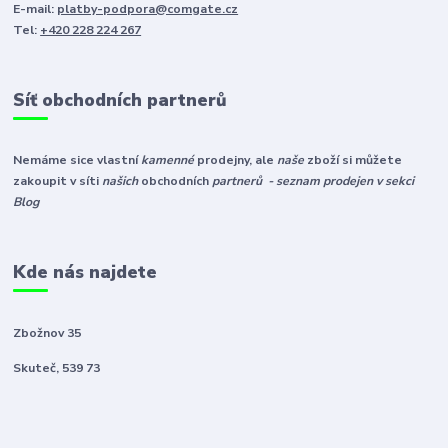
E-mail:
platby-podpora@comgate.cz
Tel:
+420 228 224 267
Síť obchodních partnerů
Nemáme sice vlastní
kamenné
prodejny, ale
naše
zboží si můžete
zakoupit v síti
našich
obchodních
partnerů - seznam prodejen v sekci
Blog
Kde nás najdete
Zbožnov 35
Skuteč, 539 73