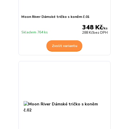
Moon River Dámské tričko s koněm č.01
348 Kč
/
ks
Skladem 764 ks
288 Kč
bez DPH
Zvolit variantu