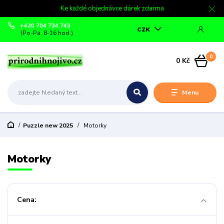
Ke každé objednávce dárek zdarma
+420 704 734 743
CZK
(Po-Pá, 8-16 hod.)
0
0 Kč
Menu
Puzzle new 2025
Motorky
Motorky
Cena: