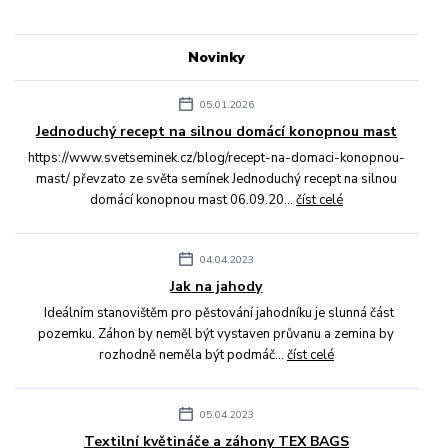
Novinky
05.01.2026
Jednoduchý recept na silnou domácí konopnou mast
https://www.svetseminek.cz/blog/recept-na-domaci-konopnou-
mast/ převzato ze světa semínek Jednoduchý recept na silnou
domácí konopnou mast 06.09.20...
číst celé
04.04.2023
Jak na jahody
Ideálním stanovištěm pro pěstování jahodníku je slunná část
pozemku. Záhon by neměl být vystaven průvanu a zemina by
rozhodně neměla být podmáč...
číst celé
05.04.2023
Textilní květináče a záhony TEX BAGS