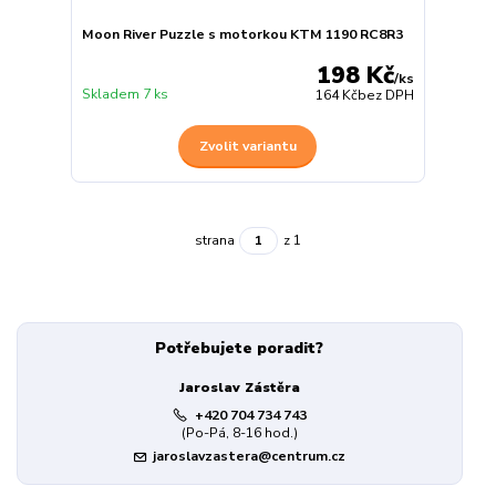
Moon River Puzzle s motorkou KTM 1190 RC8R3
198 Kč
/
ks
Skladem 7 ks
164 Kč
bez DPH
Zvolit variantu
strana
z 1
Potřebujete poradit?
Jaroslav Zástěra
+420 704 734 743
(Po-Pá, 8-16 hod.)
jaroslavzastera@centrum.cz