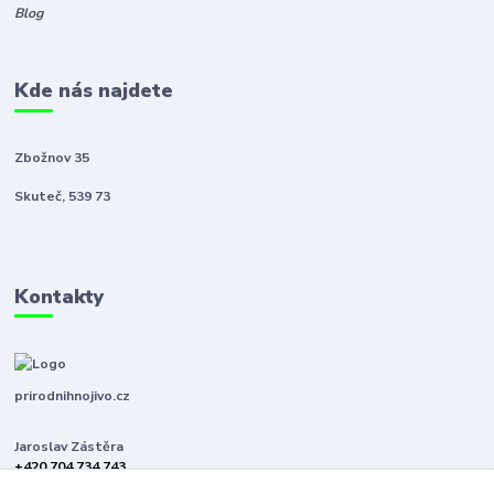
Blog
Kde nás najdete
Zbožnov 35
Skuteč, 539 73
Kontakty
prirodnihnojivo.cz
Jaroslav Zástěra
+420 704 734 743
(Po-Pá, 8-16 hod.)