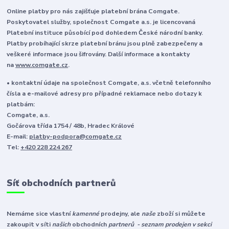
Online platby pro nás zajišťuje platební brána Comgate.
Poskytovatel služby, společnost Comgate a.s. je licencovaná
Platební instituce působící pod dohledem České národní banky.
Platby probíhající skrze platební bránu jsou plně zabezpečeny a
veškeré informace jsou šifrovány. Další informace a kontakty
na
www.comgate.cz
.
• kontaktní údaje na společnost Comgate, a.s. včetně telefonního
čísla a e-mailové adresy pro případné reklamace nebo dotazy k
platbám:
Comgate, a.s.
Gočárova třída 1754 / 48b, Hradec Králové
E-mail:
platby-podpora@comgate.cz
Tel:
+420 228 224 267
Síť obchodních partnerů
Nemáme sice vlastní
kamenné
prodejny, ale
naše
zboží si můžete
zakoupit v síti
našich
obchodních
partnerů - seznam prodejen v sekci