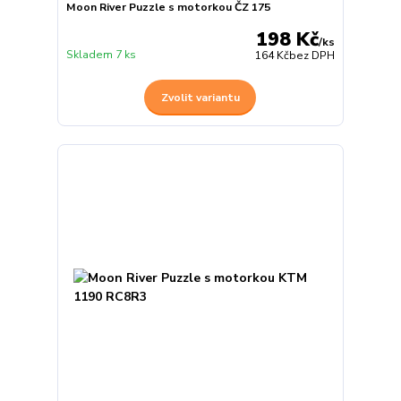
Moon River Puzzle s motorkou ČZ 175
198 Kč
/
ks
Skladem 7 ks
164 Kč
bez DPH
Zvolit variantu