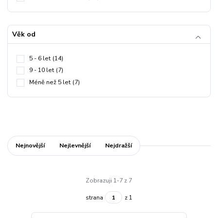
Věk od
5 - 6 let
(14)
9 - 10 let
(7)
Méně než 5 let
(7)
Nejnovější
Nejlevnější
Nejdražší
Zobrazuji 1-7 z 7
strana
z 1