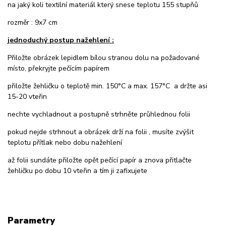
na jaký koli textilní materiál který snese teplotu 155 stupňů
rozměr : 9x7 cm
jednoduchý postup nažehlení :
Přiložte obrázek lepidlem bílou stranou dolu na požadované
místo, překryjte pečícím papírem
přiložte žehličku o teplotě min. 150°C a max. 157°C a držte asi
15-20 vteřin
nechte vychladnout a postupně strhněte průhlednou folii
pokud nejde strhnout a obrázek drží na folii , musíte zvýšit
teplotu přítlak nebo dobu nažehlení
až folii sundáte přiložte opět pečící papír a znova přitlačte
žehličku po dobu 10 vteřin a tím ji zafixujete
Parametry