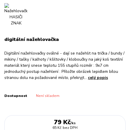
digitální nažehlovačka
Digitální nažehlovačky oválné - dají se nažehlit na trička / bundy /
mikiny / tašky / kalhoty / kšiltovky / kloboučky na jaký koli textilní
materiál který snese teplotu 155 stupňů rozměr : 9x7 cm
jednoduchý postup nažehlení : Přiložte obrázek lepidlem bílou
stranou dolu na požadované místo, překryjt...
celý popis
Dostupnost
Není skladem
79 Kč
/
ks
65 Kč
bez DPH