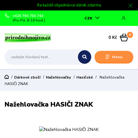
Ke každé objednávce dárek zdarma
+420 704 734 743
CZK
(Po-Pá, 8-16 hod.)
0
0 Kč
Menu
Dárkové zboží
Nažehlovačky
Hasičské
Nažehlovačka
HASIČI ZNAK
Nažehlovačka HASIČI ZNAK