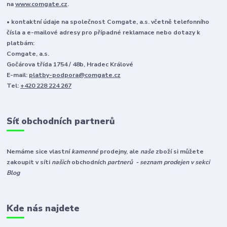
na
www.comgate.cz
.
• kontaktní údaje na společnost Comgate, a.s. včetně telefonního
čísla a e-mailové adresy pro případné reklamace nebo dotazy k
platbám:
Comgate, a.s.
Gočárova třída 1754 / 48b, Hradec Králové
E-mail:
platby-podpora@comgate.cz
Tel:
+420 228 224 267
Síť obchodních partnerů
Nemáme sice vlastní
kamenné
prodejny, ale
naše
zboží si můžete
zakoupit v síti
našich
obchodních
partnerů - seznam prodejen v sekci
Blog
Kde nás najdete