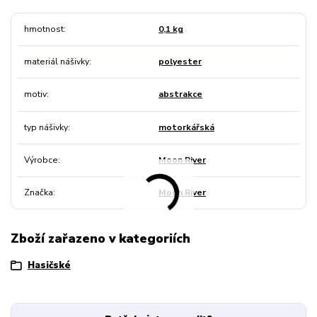
hmotnost
0,1 kg
materiál nášivky
polyester
motiv
abstrakce
typ nášivky
motorkářská
Výrobce
Moon River
Značka
Moon River
Zboží zařazeno v kategoriích
Hasičské