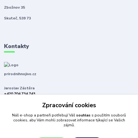
Zbožnov 35
Skuteč, 539 73
Kontakty
prirodnihnojivo.cz
Jaroslav Zástěra
+420 704 734 743
(Po-Pá, 8-16 hod.)
Zpracování cookies
jaroslavzastera@centrum.cz
Náš e-shop a partneři potřebují Váš
souhlas
s použitím souborů
cookies, aby Vám mohli zobrazovat informace týkající se Vašich
zájmů.