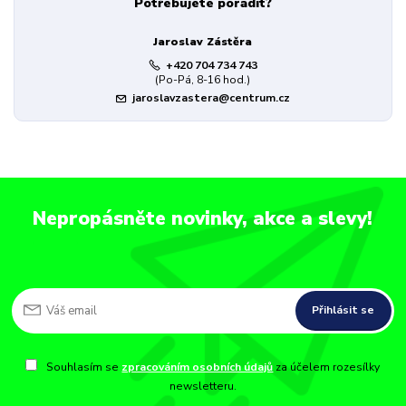
Potřebujete poradit?
Jaroslav Zástěra
+420 704 734 743
(Po-Pá, 8-16 hod.)
jaroslavzastera@centrum.cz
Nepropásněte novinky, akce a slevy!
Přihlásit se
Souhlasím se
zpracováním osobních údajů
za účelem rozesílky
newsletteru.