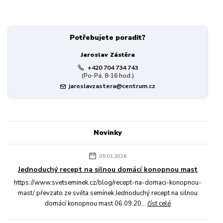
Potřebujete poradit?
Jaroslav Zástěra
+420 704 734 743
(Po-Pá, 8-16 hod.)
jaroslavzastera@centrum.cz
Novinky
05.01.2026
Jednoduchý recept na silnou domácí konopnou mast
https://www.svetseminek.cz/blog/recept-na-domaci-konopnou-
mast/ převzato ze světa semínek Jednoduchý recept na silnou
domácí konopnou mast 06.09.20...
číst celé