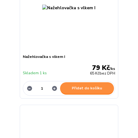
Nažehlovačka s vlkem I
79 Kč
/
ks
Skladem 1 ks
65 Kč
bez DPH
Přidat do košíku