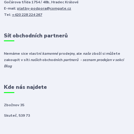
Gočárova třída 1754 / 48b, Hradec Králové
E-mail:
platby-podpora@comgate.cz
Tel:
+420 228 224 267
Síť obchodních partnerů
Nemáme sice vlastní
kamenné
prodejny, ale
naše
zboží si můžete
zakoupit v síti
našich
obchodních
partnerů - seznam prodejen v sekci
Blog
Kde nás najdete
Zbožnov 35
Skuteč, 539 73