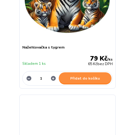
Nažehlovačka s tygrem
79 Kč
/
ks
Skladem 1 ks
65 Kč
bez DPH
Přidat do košíku