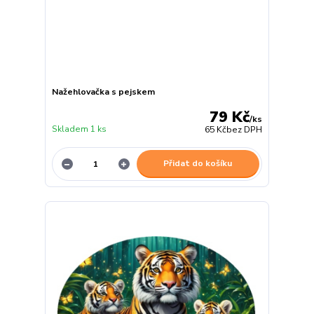
Nažehlovačka s pejskem
79 Kč
/
ks
Skladem 1 ks
65 Kč
bez DPH
Přidat do košíku