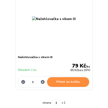
Nažehlovačka s vlkem III
79 Kč
/
ks
Skladem 1 ks
65 Kč
bez DPH
Přidat do košíku
strana
z 1