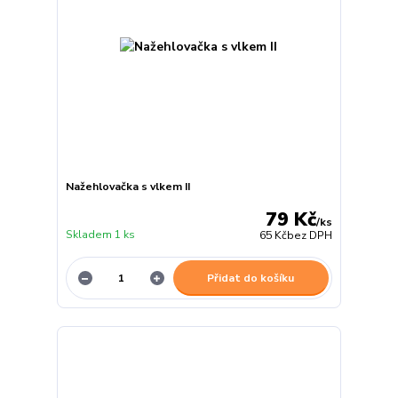
Nažehlovačka s vlkem II
79 Kč
/
ks
Skladem 1 ks
65 Kč
bez DPH
Přidat do košíku