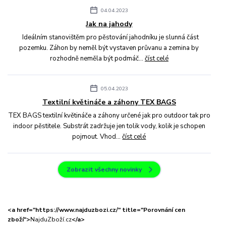
04.04.2023
Jak na jahody
Ideálním stanovištěm pro pěstování jahodníku je slunná část
pozemku. Záhon by neměl být vystaven průvanu a zemina by
rozhodně neměla být podmáč...
číst celé
05.04.2023
Textilní květináče a záhony TEX BAGS
TEX BAGS textilní květináče a záhony určené jak pro outdoor tak pro
indoor pěstitele. Substrát zadržuje jen tolik vody, kolik je schopen
pojmout. Vhod...
číst celé
Zobrazit všechny novinky
<a href="https://www.najduzbozi.cz/" title="Porovnání cen
zboží">
NajduZboží.cz
</a>