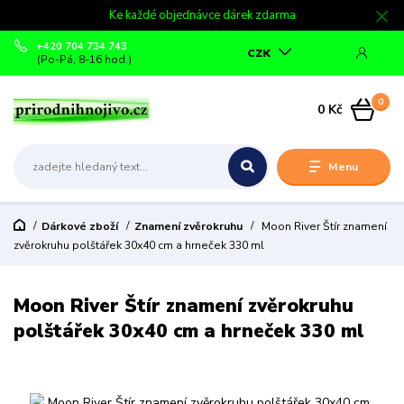
Ke každé objednávce dárek zdarma
+420 704 734 743
CZK
(Po-Pá, 8-16 hod.)
0
0 Kč
Menu
Dárkové zboží
Znamení zvěrokruhu
Moon River Štír znamení
zvěrokruhu polštářek 30x40 cm a hrneček 330 ml
Moon River Štír znamení zvěrokruhu
polštářek 30x40 cm a hrneček 330 ml