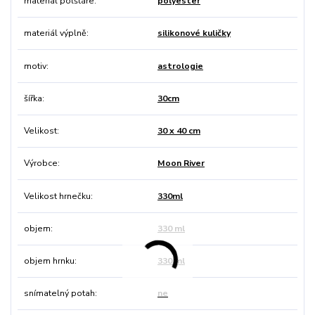
materiál polštáře
polyester
materiál výplně
silikonové kuličky
motiv
astrologie
šířka
30cm
Velikost
30 x 40 cm
Výrobce
Moon River
Velikost hrnečku
330ml
objem
330 ml
objem hrnku
330 ml
snímatelný potah
ne