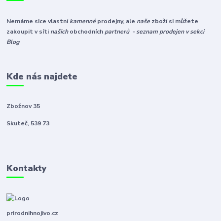
Nemáme sice vlastní
kamenné
prodejny, ale
naše
zboží si můžete
zakoupit v síti
našich
obchodních
partnerů - seznam prodejen v sekci
Blog
Kde nás najdete
Zbožnov 35
Skuteč, 539 73
Kontakty
prirodnihnojivo.cz