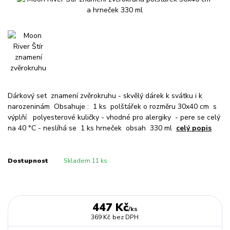
Dárkový set znamení zvěrokruhu - skvělý dárek k svátku i k
narozeninám Obsahuje : 1 ks polštářek o rozměru 30x40 cm s
výplňí polyesterové kuličky - vhodné pro alergiky - pere se celý
na 40 °C - neslíhá se 1 ks hrneček obsah 330 ml
celý popis
Dostupnost
Skladem 11 ks
447 Kč
/
ks
369 Kč
bez DPH