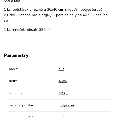
Obsahuje :
1 ks polštářek o rozměru 30x40 cm s výplňí polyesterové
kuličky - vhodné pro alergiky - pere se celý na 40 °C - neslíhá
se
1 ks hrneček obsah 330 ml
Parametry
barva
bílá
délka
40cm
hmotnost
0,7 kg
materiál potahu
polyester