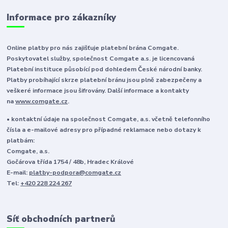
Informace pro zákazníky
Online platby pro nás zajišťuje platební brána Comgate.
Poskytovatel služby, společnost Comgate a.s. je licencovaná
Platební instituce působící pod dohledem České národní banky.
Platby probíhající skrze platební bránu jsou plně zabezpečeny a
veškeré informace jsou šifrovány. Další informace a kontakty
na
www.comgate.cz
.
• kontaktní údaje na společnost Comgate, a.s. včetně telefonního
čísla a e-mailové adresy pro případné reklamace nebo dotazy k
platbám:
Comgate, a.s.
Gočárova třída 1754 / 48b, Hradec Králové
E-mail:
platby-podpora@comgate.cz
Tel:
+420 228 224 267
Síť obchodních partnerů