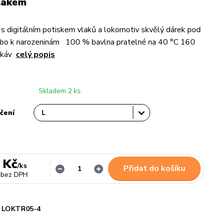
vlakem
 s digitálním potiskem vlaků a lokomotiv skvělý dárek pod
bo k narozeninám 100 % bavlna pratelné na 40 °C 160
rukáv
celý popis
Skladem 2 ks
čení
 Kč
/
ks
Přidat do košíku
bez DPH
LOKTR05-4