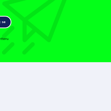
t se
tteru.