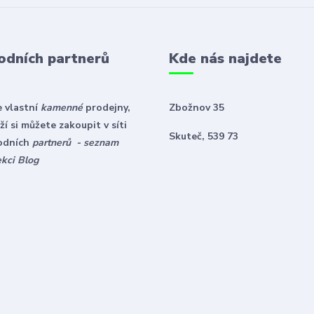
odních partnerů
Kde nás najdete
 vlastní
kamenné
prodejny,
Zbožnov 35
í si můžete zakoupit v síti
Skuteč, 539 73
odních
partnerů - seznam
ekci Blog