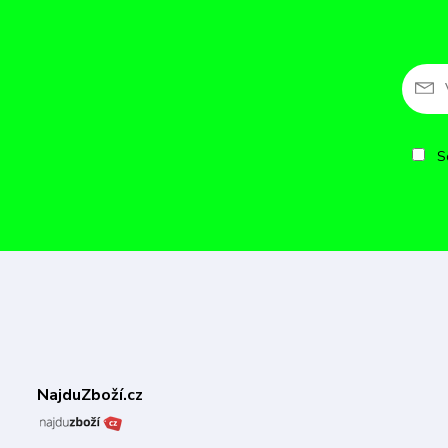
So
NajduZboží.cz