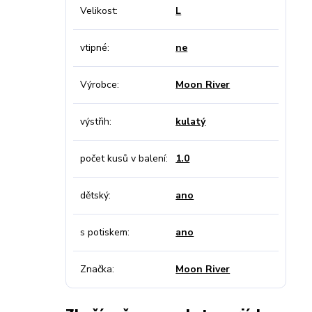
Velikost
L
vtipné
ne
Výrobce
Moon River
výstřih
kulatý
počet kusů v balení
1.0
dětský
ano
s potiskem
ano
Značka
Moon River