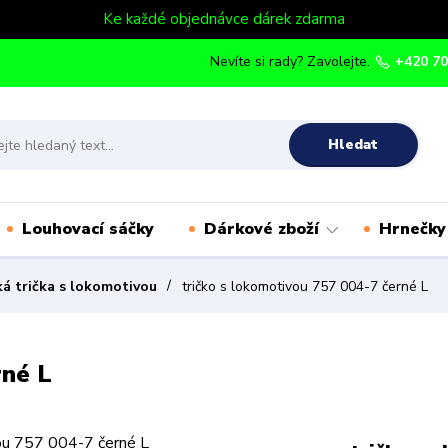
Ke každé objednávce dárek zdarma
Nevíte si rady? Zavolejte.
+420 70
Hledat
Louhovací sáčky
Dárkové zboží
Hrnečky
á trička s lokomotivou
tričko s lokomotivou 757 004-7 černé L
rné L