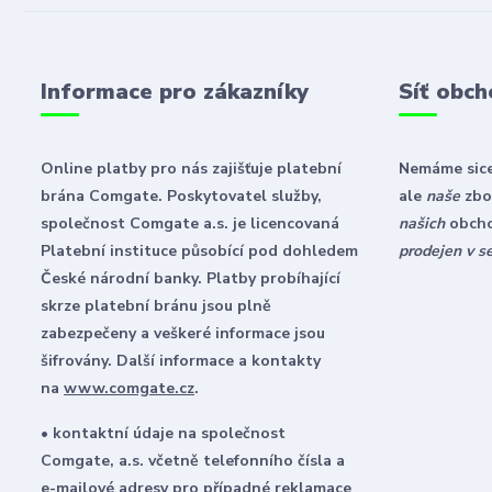
Informace pro zákazníky
Síť obch
Online platby pro nás zajišťuje platební
Nemáme sice
brána Comgate. Poskytovatel služby,
ale
naše
zbož
společnost Comgate a.s. je licencovaná
našich
obch
Platební instituce působící pod dohledem
prodejen v s
České národní banky. Platby probíhající
skrze platební bránu jsou plně
zabezpečeny a veškeré informace jsou
šifrovány. Další informace a kontakty
na
www.comgate.cz
.
• kontaktní údaje na společnost
Comgate, a.s. včetně telefonního čísla a
e-mailové adresy pro případné reklamace