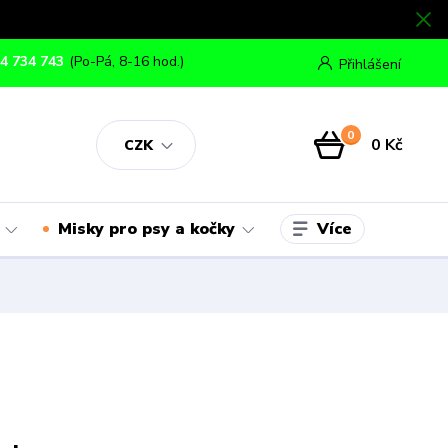
4 734 743
(Po-Pá, 8-16 hod.)
Přihlášení
0
0 Kč
CZK
Více
Misky pro psy a kočky