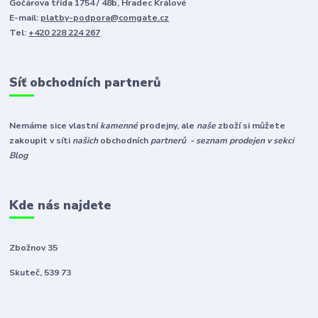
Gočárova třída 1754 / 48b, Hradec Králové
E-mail:
platby-podpora@comgate.cz
Tel:
+420 228 224 267
Síť obchodních partnerů
Nemáme sice vlastní
kamenné
prodejny, ale
naše
zboží si můžete
zakoupit v síti
našich
obchodních
partnerů - seznam prodejen v sekci
Blog
Kde nás najdete
Zbožnov 35
Skuteč, 539 73