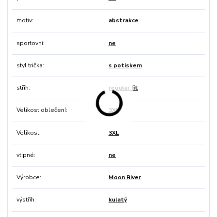
motiv
abstrakce
sportovní
ne
styl trička
s potiskem
střih
regular fit
Velikost oblečení
3XL
Velikost
3XL
vtipné
ne
Výrobce
Moon River
výstřih
kulatý