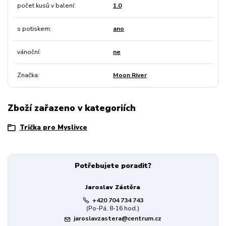
počet kusů v balení
1.0
s potiskem
ano
vánoční
ne
Značka
Moon River
Zboží zařazeno v kategoriích
Trička pro Myslivce
Potřebujete poradit?
Jaroslav Zástěra
+420 704 734 743
(Po-Pá, 8-16 hod.)
jaroslavzastera@centrum.cz