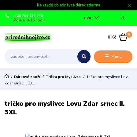
Ke každé objednávce dárek zdarma
+420 704 734 743
CZK
(Po-Pá, 8-16 hod.)
0
0 Kč
Menu
Dárkové zboží
Trička pro Myslivce
tričko pro myslivce Lovu
Zdar srnec II. 3XL
tričko pro myslivce Lovu Zdar srnec II.
3XL