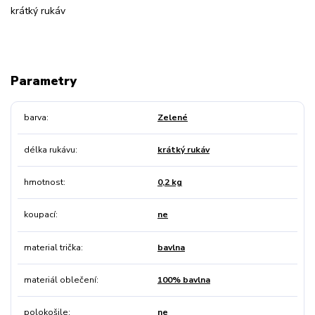
krátký rukáv
Parametry
barva
Zelené
délka rukávu
krátký rukáv
hmotnost
0,2 kg
koupací
ne
material trička
bavlna
materiál oblečení
100% bavlna
polokošile
ne