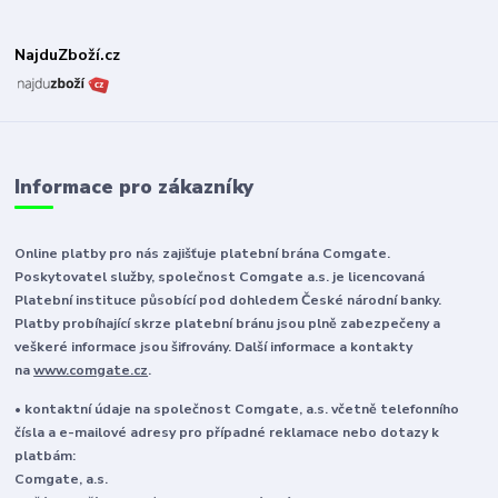
NajduZboží.cz
Informace pro zákazníky
Online platby pro nás zajišťuje platební brána Comgate.
Poskytovatel služby, společnost Comgate a.s. je licencovaná
Platební instituce působící pod dohledem České národní banky.
Platby probíhající skrze platební bránu jsou plně zabezpečeny a
veškeré informace jsou šifrovány. Další informace a kontakty
na
www.comgate.cz
.
• kontaktní údaje na společnost Comgate, a.s. včetně telefonního
čísla a e-mailové adresy pro případné reklamace nebo dotazy k
platbám:
Comgate, a.s.