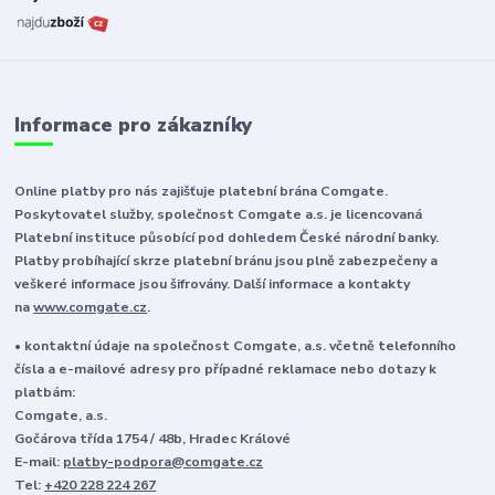
Informace pro zákazníky
Online platby pro nás zajišťuje platební brána Comgate.
Poskytovatel služby, společnost Comgate a.s. je licencovaná
Platební instituce působící pod dohledem České národní banky.
Platby probíhající skrze platební bránu jsou plně zabezpečeny a
veškeré informace jsou šifrovány. Další informace a kontakty
na
www.comgate.cz
.
• kontaktní údaje na společnost Comgate, a.s. včetně telefonního
čísla a e-mailové adresy pro případné reklamace nebo dotazy k
platbám:
Comgate, a.s.
Gočárova třída 1754 / 48b, Hradec Králové
E-mail:
platby-podpora@comgate.cz
Tel:
+420 228 224 267