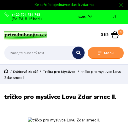
Ke každé objednávce dárek zdarma
+420 704 734 743
CZK
(Po-Pá, 8-16 hod.)
0
0 Kč
Menu
Dárkové zboží
Trička pro Myslivce
tričko pro myslivce Lovu
Zdar srnec II.
tričko pro myslivce Lovu Zdar srnec II.