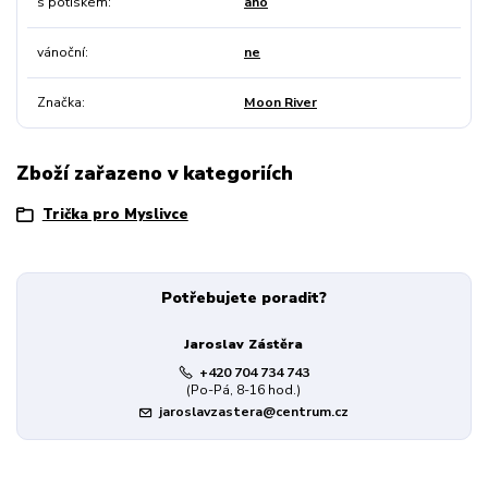
s potiskem
ano
vánoční
ne
Značka
Moon River
Zboží zařazeno v kategoriích
Trička pro Myslivce
Potřebujete poradit?
Jaroslav Zástěra
+420 704 734 743
(Po-Pá, 8-16 hod.)
jaroslavzastera@centrum.cz