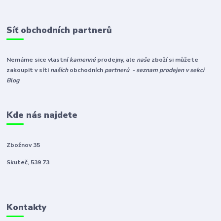
Síť obchodních partnerů
Nemáme sice vlastní
kamenné
prodejny, ale
naše
zboží si můžete
zakoupit v síti
našich
obchodních
partnerů - seznam prodejen v sekci
Blog
Kde nás najdete
Zbožnov 35
Skuteč, 539 73
Kontakty