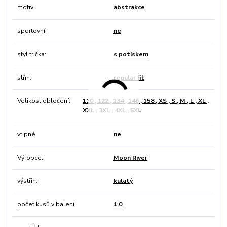
motiv
abstrakce
sportovní
ne
styl trička
s potiskem
střih
regular fit
Velikost oblečení
110 , 122 , 134 , 146 , 158 , XS , S , M , L , XL ,
XXL , 3XL , 4XL , 5XL
vtipné
ne
Výrobce
Moon River
výstřih
kulatý
počet kusů v balení
1.0