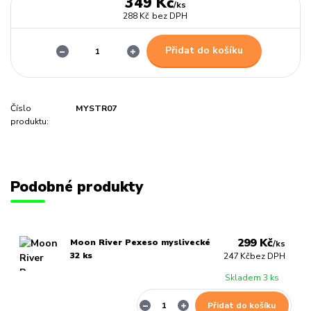
349 Kč
/
ks
288 Kč
bez DPH
Přidat do košíku
Číslo
MYSTR07
produktu:
Podobné produkty
299 Kč
Moon River Pexeso myslivecké
/
ks
32 ks
247 Kč
bez DPH
Skladem 3 ks
Přidat do košíku