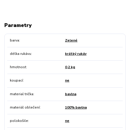
Parametry
barva
Zelené
délka rukávu
krátký rukáv
hmotnost
0,2 kg
koupací
ne
material trička
bavlna
materiál oblečení
100% bavlna
polokošile
ne