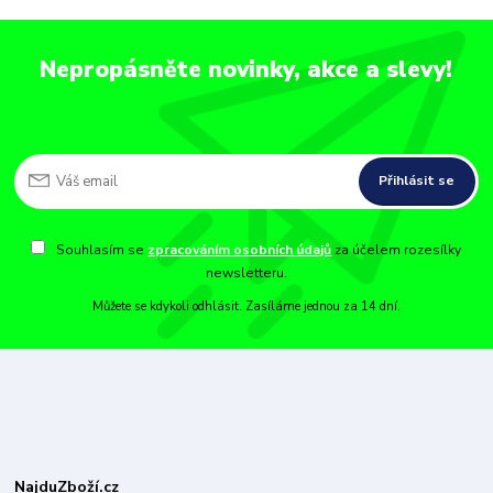
Nepropásněte novinky, akce a slevy!
Přihlásit se
Souhlasím se
zpracováním osobních údajů
za účelem rozesílky
newsletteru.
Můžete se kdykoli odhlásit. Zasíláme jednou za 14 dní.
NajduZboží.cz