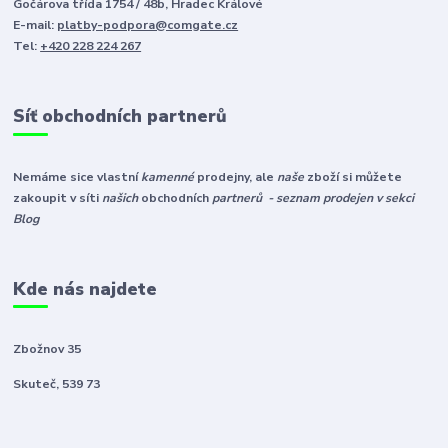
Gočárova třída 1754 / 48b, Hradec Králové
E-mail:
platby-podpora@comgate.cz
Tel:
+420 228 224 267
Síť obchodních partnerů
Nemáme sice vlastní
kamenné
prodejny, ale
naše
zboží si můžete
zakoupit v síti
našich
obchodních
partnerů - seznam prodejen v sekci
Blog
Kde nás najdete
Zbožnov 35
Skuteč, 539 73