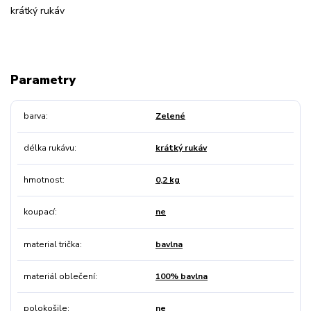
krátký rukáv
Parametry
barva
Zelené
délka rukávu
krátký rukáv
hmotnost
0,2 kg
koupací
ne
material trička
bavlna
materiál oblečení
100% bavlna
polokošile
ne