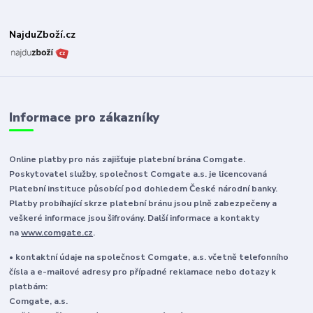
NajduZboží.cz
Informace pro zákazníky
Online platby pro nás zajišťuje platební brána Comgate.
Poskytovatel služby, společnost Comgate a.s. je licencovaná
Platební instituce působící pod dohledem České národní banky.
Platby probíhající skrze platební bránu jsou plně zabezpečeny a
veškeré informace jsou šifrovány. Další informace a kontakty
na
www.comgate.cz
.
• kontaktní údaje na společnost Comgate, a.s. včetně telefonního
čísla a e-mailové adresy pro případné reklamace nebo dotazy k
platbám:
Comgate, a.s.