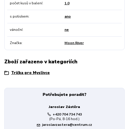
počet kusů v balení
1.0
s potiskem
ano
vánoční
ne
Značka
Moon River
Zboží zařazeno v kategoriích
Trička pro Myslivce
Potřebujete poradit?
Jaroslav Zástěra
+420 704 734 743
(Po-Pá, 8-16 hod.)
jaroslavzastera@centrum.cz