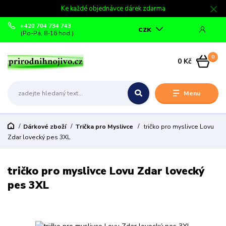
Ke každé objednávce dárek zdarma
+420 704 734 743
CZK
(Po-Pá, 8-16 hod.)
0
0 Kč
Menu
Dárkové zboží
Trička pro Myslivce
tričko pro myslivce Lovu
Zdar lovecký pes 3XL
tričko pro myslivce Lovu Zdar lovecký
pes 3XL