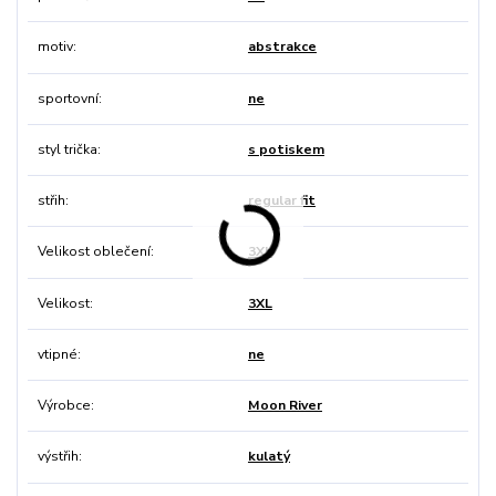
motiv
abstrakce
sportovní
ne
styl trička
s potiskem
střih
regular fit
Velikost oblečení
3XL
Velikost
3XL
vtipné
ne
Výrobce
Moon River
výstřih
kulatý