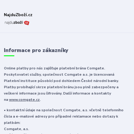
NajduZboží.cz
Informace pro zákazníky
Online platby pro nás zajišťuje platební brána Comgate.
Poskytovatel služby, společnost Comgate a.s. je licencovaná
Platební instituce působící pod dohledem České národní banky.
Platby probíhající skrze platební bránu jsou plně zabezpečeny a
veškeré informace jsou šifrovány. Další informace a kontakty
na
www.comgate.cz
.
• kontaktní údaje na společnost Comgate, a.s. včetně telefonního
čísla a e-mailové adresy pro případné reklamace nebo dotazy k
platbám:
Comgate, a.s.