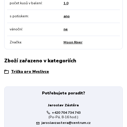
počet kusů v balení
1.0
s potiskem
ano
vánoční
ne
Značka
Moon River
Zboží zařazeno v kategoriích
Trička pro Myslivce
Potřebujete poradit?
Jaroslav Zástěra
+420 704 734 743
(Po-Pá, 8-16 hod.)
jaroslavzastera@centrum.cz