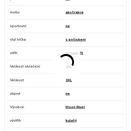
motiv
abstrakce
sportovní
ne
styl trička
s potiskem
střih
regular fit
Velikost oblečení
3XL
Velikost
3XL
vtipné
ne
Výrobce
Moon River
výstřih
kulatý