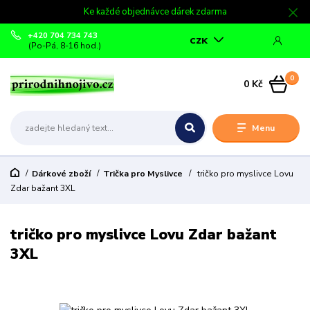
Ke každé objednávce dárek zdarma
+420 704 734 743
CZK
(Po-Pá, 8-16 hod.)
0
0 Kč
Menu
Dárkové zboží
Trička pro Myslivce
tričko pro myslivce Lovu
Zdar bažant 3XL
tričko pro myslivce Lovu Zdar bažant
3XL