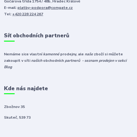
Gočárova třída 1754 / 48b, Hradec Králové
E-mail:
platby-podpora@comgate.cz
Tel:
+420 228 224 267
Síť obchodních partnerů
Nemáme sice vlastní
kamenné
prodejny, ale
naše
zboží si můžete
zakoupit v síti
našich
obchodních
partnerů - seznam prodejen v sekci
Blog
Kde nás najdete
Zbožnov 35
Skuteč, 539 73