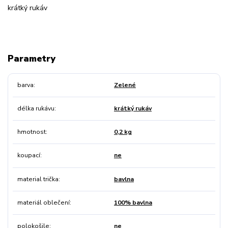
krátký rukáv
Parametry
barva
Zelené
délka rukávu
krátký rukáv
hmotnost
0,2 kg
koupací
ne
material trička
bavlna
materiál oblečení
100% bavlna
polokošile
ne