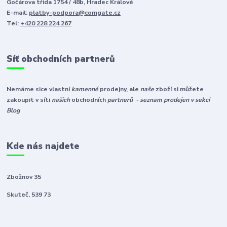
Gočárova třída 1754 / 48b, Hradec Králové
E-mail:
platby-podpora@comgate.cz
Tel:
+420 228 224 267
Síť obchodních partnerů
Nemáme sice vlastní
kamenné
prodejny, ale
naše
zboží si můžete
zakoupit v síti
našich
obchodních
partnerů - seznam prodejen v sekci
Blog
Kde nás najdete
Zbožnov 35
Skuteč, 539 73