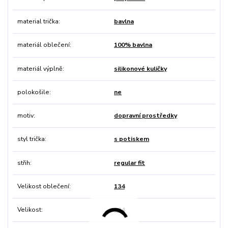
material trička
bavlna
materiál oblečení
100% bavlna
materiál výplně
silikonové kuličky
polokošile
ne
motiv
dopravní prostředky
styl trička
s potiskem
střih
regular fit
Velikost oblečení
134
Velikost
134