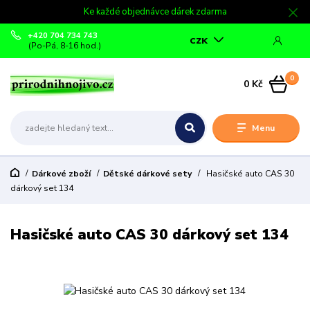
Ke každé objednávce dárek zdarma
+420 704 734 743
CZK
(Po-Pá, 8-16 hod.)
0
0 Kč
Menu
Dárkové zboží
Dětské dárkové sety
Hasičské auto CAS 30
dárkový set 134
Hasičské auto CAS 30 dárkový set 134