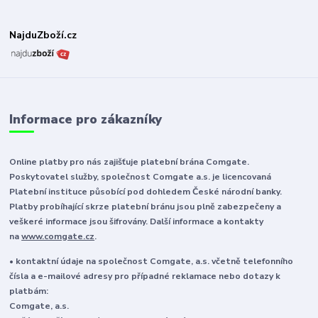
NajduZboží.cz
Informace pro zákazníky
Online platby pro nás zajišťuje platební brána Comgate.
Poskytovatel služby, společnost Comgate a.s. je licencovaná
Platební instituce působící pod dohledem České národní banky.
Platby probíhající skrze platební bránu jsou plně zabezpečeny a
veškeré informace jsou šifrovány. Další informace a kontakty
na
www.comgate.cz
.
• kontaktní údaje na společnost Comgate, a.s. včetně telefonního
čísla a e-mailové adresy pro případné reklamace nebo dotazy k
platbám:
Comgate, a.s.