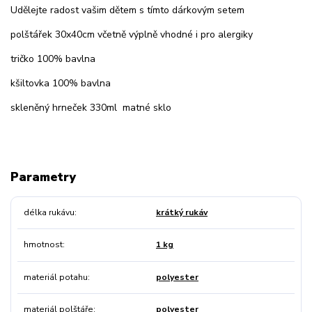
Udělejte radost vašim dětem s tímto dárkovým setem
polštářek 30x40cm včetně výplně vhodné i pro alergiky
tričko 100% bavlna
kšiltovka 100% bavlna
skleněný hrneček 330ml matné sklo
Parametry
délka rukávu
krátký rukáv
hmotnost
1 kg
materiál potahu
polyester
materiál polštáře
polyester