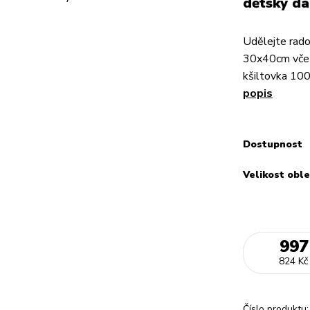
dětský dá
Udělejte rad
30x40cm včet
kšiltovka 10
popis
Dostupnost
Velikost oble
997
824 Kč
Číslo produktu: