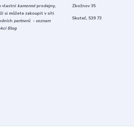
 vlastní
kamenné
prodejny,
Zbožnov 35
í si můžete zakoupit v síti
Skuteč, 539 73
odních
partnerů - seznam
ekci Blog