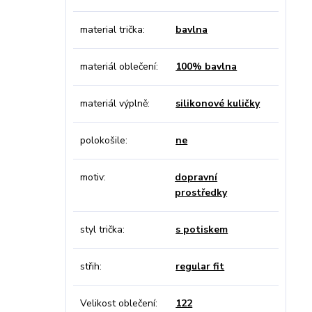
material trička
bavlna
materiál oblečení
100% bavlna
materiál výplně
silikonové kuličky
polokošile
ne
motiv
dopravní
prostředky
styl trička
s potiskem
střih
regular fit
Velikost oblečení
122