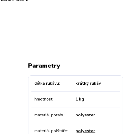
Parametry
délka rukávu
krátký rukáv
hmotnost
1 kg
materiál potahu
polyester
materiál polštáře
polyester