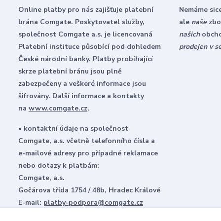
Online platby pro nás zajišťuje platební
Nemáme sice
brána Comgate. Poskytovatel služby,
ale
naše
zbož
společnost Comgate a.s. je licencovaná
našich
obch
Platební instituce působící pod dohledem
prodejen v s
České národní banky. Platby probíhající
skrze platební bránu jsou plně
zabezpečeny a veškeré informace jsou
šifrovány. Další informace a kontakty
na
www.comgate.cz
.
• kontaktní údaje na společnost
Comgate, a.s. včetně telefonního čísla a
e-mailové adresy pro případné reklamace
nebo dotazy k platbám:
Comgate, a.s.
Gočárova třída 1754 / 48b, Hradec Králové
E-mail:
platby-podpora@comgate.cz
Tel:
+420 228 224 267