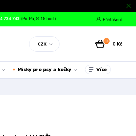
4 734 743
(Po-Pá, 8-16 hod.)
Přihlášení
0
0 Kč
CZK
Více
Misky pro psy a kočky