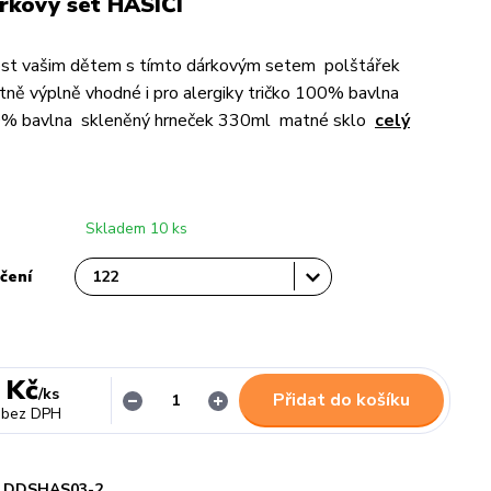
rkový set HASIČI
ost vašim dětem s tímto dárkovým setem polštářek
ně výplně vhodné i pro alergiky tričko 100% bavlna
0% bavlna skleněný hrneček 330ml matné sklo
celý
Skladem 10 ks
čení
 Kč
/
ks
Přidat do košíku
bez DPH
DDSHAS03-2