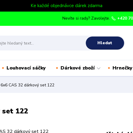
Ke každé objednávce dárek zdarma
Nevíte si rady? Zavolejte.
+420 70
Hledat
Louhovací sáčky
Dárkové zboží
Hrnečky
 6x6 CAS 32 dárkový set 122
 set 122