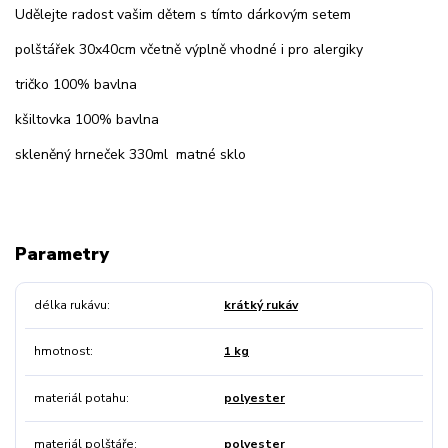
Udělejte radost vašim dětem s tímto dárkovým setem
polštářek 30x40cm včetně výplně vhodné i pro alergiky
tričko 100% bavlna
kšiltovka 100% bavlna
skleněný hrneček 330ml matné sklo
Parametry
délka rukávu
krátký rukáv
hmotnost
1 kg
materiál potahu
polyester
materiál polštáře
polyester