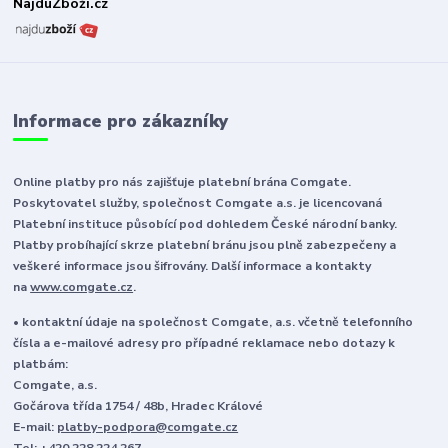
NajduZboží.cz
Informace pro zákazníky
Online platby pro nás zajišťuje platební brána Comgate.
Poskytovatel služby, společnost Comgate a.s. je licencovaná
Platební instituce působící pod dohledem České národní banky.
Platby probíhající skrze platební bránu jsou plně zabezpečeny a
veškeré informace jsou šifrovány. Další informace a kontakty
na
www.comgate.cz
.
• kontaktní údaje na společnost Comgate, a.s. včetně telefonního
čísla a e-mailové adresy pro případné reklamace nebo dotazy k
platbám:
Comgate, a.s.
Gočárova třída 1754 / 48b, Hradec Králové
E-mail:
platby-podpora@comgate.cz
Tel:
+420 228 224 267