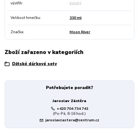
výstřih
kulatý
Velikost hrnečku
330 ml
Značka
Moon River
Zboží zařazeno v kategoriích
Dětské dárkové sety
Potřebujete poradit?
Jaroslav Zástěra
+420 704 734 743
(Po-Pá, 8-16 hod.)
jaroslavzastera@centrum.cz