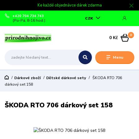
Ke každé objednávce dárek zdarma
+420 704 734 743
CZK
(Po-Pá, 8-16 hod.)
0
0 Kč
Menu
Dárkové zboží
Dětské dárkové sety
ŠKODA RTO 706
dárkový set 158
ŠKODA RTO 706 dárkový set 158