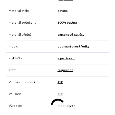
material trička
bavlna
materiál oblečení
100% bavlna
materiál výplně
silikonové kuličky
motiv
dopravní prostředky
styl trička
s potiskem
střih
regular fit
Velikost oblečení
158
Velikost
158
Výrobce
Moon River