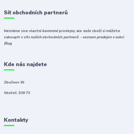
Síť obchodních partnerů
Nemáme sice vlastní
kamenné
prodejny, ale
naše
zboží si můžete
zakoupit v síti
našich
obchodních
partnerů - seznam prodejen v sekci
Blog
Kde nás najdete
Zbožnov 35
Skuteč, 539 73
Kontakty