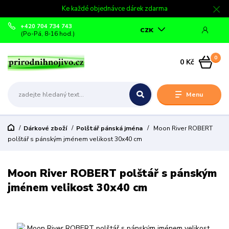
Ke každé objednávce dárek zdarma
+420 704 734 743
CZK
(Po-Pá, 8-16 hod.)
0
0 Kč
Menu
Dárkové zboží
Polštář pánská jména
Moon River ROBERT
polštář s pánským jménem velikost 30x40 cm
Moon River ROBERT polštář s pánským
jménem velikost 30x40 cm