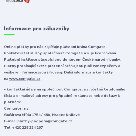
Informace pro zákazníky
Online platby pro nás zajišťuje platební brána Comgate.
Poskytovatel služby, společnost Comgate a.s. je licencovaná
Platební instituce působící pod dohledem České národní banky.
Platby probíhající skrze platební bránu jsou plně zabezpečeny a
veškeré informace jsou šifrovány. Další informace a kontakty
na
www.comgate.cz
.
• kontaktní údaje na společnost Comgate, a.s. včetně telefonního
čísla a e-mailové adresy pro případné reklamace nebo dotazy k
platbám:
Comgate, a.s.
Gočárova třída 1754 / 48b, Hradec Králové
E-mail:
platby-podpora@comgate.cz
Tel:
+420 228 224 267