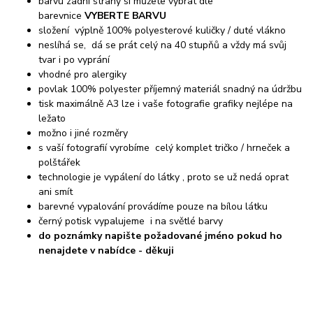
barvu zadní strany si můžete vybrat dle
barevnice
VYBERTE BARVU
složení výplně 100% polyesterové kuličky / duté vlákno
neslíhá se, dá se prát celý na 40 stupňů a vždy má svůj
tvar i po vyprání
vhodné pro alergiky
povlak 100% polyester příjemný materiál snadný na údržbu
tisk maximálně A3 lze i vaše fotografie grafiky nejlépe na
ležato
možno i jiné rozměry
s vaší fotografií vyrobíme celý komplet tričko / hrneček a
polštářek
technologie je vypálení do látky , proto se už nedá oprat
ani smít
barevné vypalování provádíme pouze na bílou látku
černý potisk vypalujeme i na světlé barvy
do poznámky napište požadované jméno pokud ho
nenajdete v nabídce - děkuji