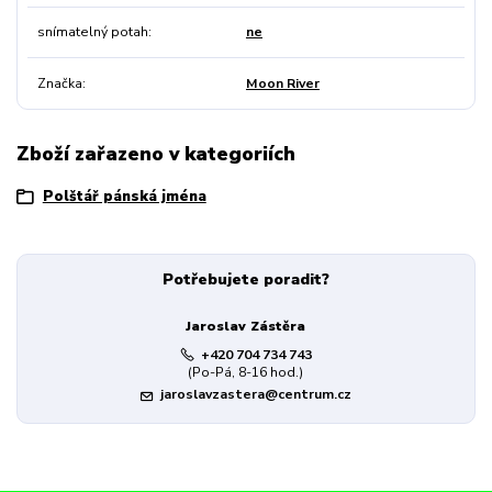
snímatelný potah
ne
Značka
Moon River
Zboží zařazeno v kategoriích
Polštář pánská jména
Potřebujete poradit?
Jaroslav Zástěra
+420 704 734 743
(Po-Pá, 8-16 hod.)
jaroslavzastera@centrum.cz