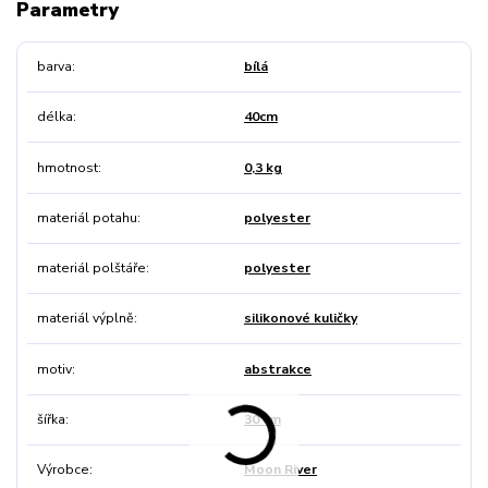
Parametry
barva
bílá
délka
40cm
hmotnost
0,3 kg
materiál potahu
polyester
materiál polštáře
polyester
materiál výplně
silikonové kuličky
motiv
abstrakce
šířka
30 cm
Výrobce
Moon River