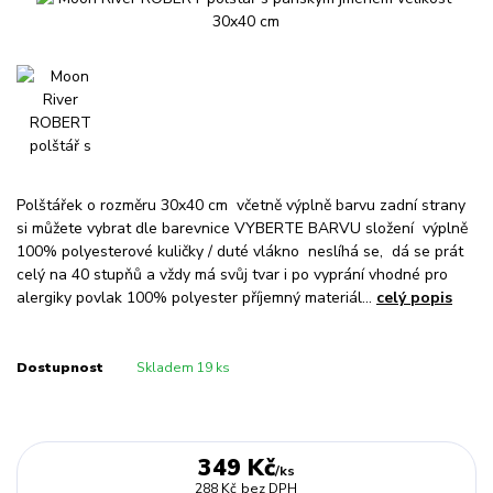
Polštářek o rozměru 30x40 cm včetně výplně barvu zadní strany
si můžete vybrat dle barevnice VYBERTE BARVU složení výplně
100% polyesterové kuličky / duté vlákno neslíhá se, dá se prát
celý na 40 stupňů a vždy má svůj tvar i po vyprání vhodné pro
alergiky povlak 100% polyester příjemný materiál...
celý popis
Dostupnost
Skladem 19 ks
349 Kč
/
ks
288 Kč
bez DPH