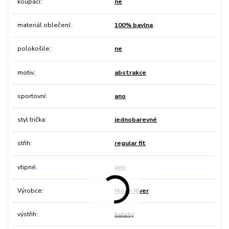
koupací
ne
materiál oblečení
100% bavlna
polokošile
ne
motiv
abstrakce
sportovní
ano
styl trička
jednobarevné
střih
regular fit
vtipné
ano
Výrobce
Moon River
výstřih
kulatý