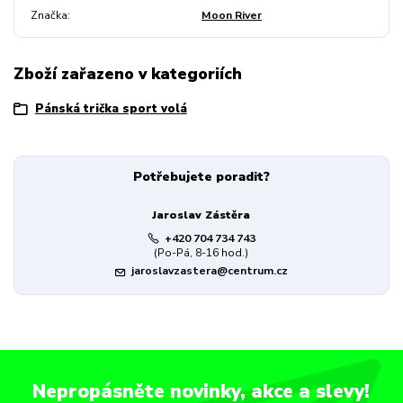
Značka
Moon River
Zboží zařazeno v kategoriích
Pánská trička sport volá
Potřebujete poradit?
Jaroslav Zástěra
+420 704 734 743
(Po-Pá, 8-16 hod.)
jaroslavzastera@centrum.cz
Nepropásněte novinky, akce a slevy!