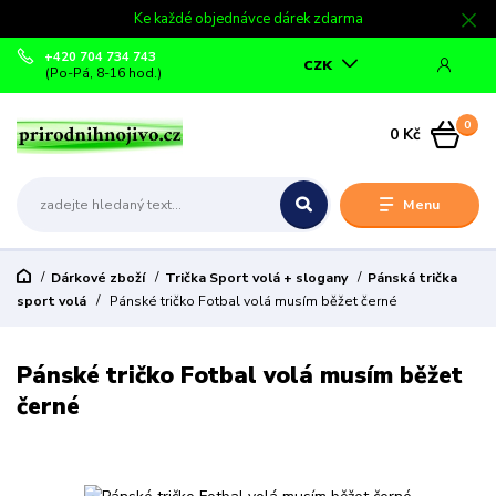
Ke každé objednávce dárek zdarma
+420 704 734 743
CZK
(Po-Pá, 8-16 hod.)
0
0 Kč
Menu
Dárkové zboží
Trička Sport volá + slogany
Pánská trička
sport volá
Pánské tričko Fotbal volá musím běžet černé
Pánské tričko Fotbal volá musím běžet
černé