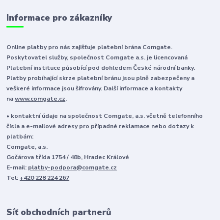
Informace pro zákazníky
Online platby pro nás zajišťuje platební brána Comgate.
Poskytovatel služby, společnost Comgate a.s. je licencovaná
Platební instituce působící pod dohledem České národní banky.
Platby probíhající skrze platební bránu jsou plně zabezpečeny a
veškeré informace jsou šifrovány. Další informace a kontakty
na
www.comgate.cz
.
• kontaktní údaje na společnost Comgate, a.s. včetně telefonního
čísla a e-mailové adresy pro případné reklamace nebo dotazy k
platbám:
Comgate, a.s.
Gočárova třída 1754 / 48b, Hradec Králové
E-mail:
platby-podpora@comgate.cz
Tel:
+420 228 224 267
Síť obchodních partnerů