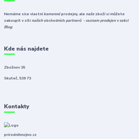
Nemáme sice vlastní
kamenné
prodejny, ale
naše
zboží si můžete
zakoupit v síti
našich
obchodních
partnerů - seznam prodejen v sekci
Blog
Kde nás najdete
Zbožnov 35
Skuteč, 539 73
Kontakty
prirodnihnojivo.cz