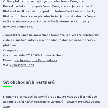
Online platby pro nás zajišťuje platební brána Comgate.
Poskytovatel služby, společnost Comgate a.s. je licencovaná
Platební instituce působící pod dohledem České národní banky.
Platby probíhající skrze platební bránu jsou plně zabezpečeny a
veškeré informace jsou šifrovány. Další informace a kontakty
na
www.comgate.cz
.
• kontaktní údaje na společnost Comgate, a.s. včetně telefonního
čísla a e-mailové adresy pro případné reklamace nebo dotazy k
platbám:
Comgate, a.s.
Gočárova třída 1754 / 48b, Hradec Králové
E-mail:
platby-podpora@comgate.cz
Tel:
+420 228 224 267
Síť obchodních partnerů
Nemáme sice vlastní
kamenné
prodejny, ale
naše
zboží si můžete
zakoupit v síti
našich
obchodních
partnerů - seznam prodejen v sekci
Blog