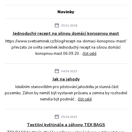
Novinky
05.01.2026
Jednoduchý recept na silnou domácí konopnou mast
https://www.svetseminek.cz/blog/recept-na-domaci-konopnou-mast/
převzato ze světa semínek Jednoduchý recept na silnou domácí
konopnou mast 06.09.20...
číst celé
04.04.2023
Jak na jahody
Ideálním stanovištěm pro pěstování jahodníku je slunná část
pozemku. Záhon by neměl být vystaven průvanu a zemina by rozhodně
neměla být podmáč...
číst celé
05.04.2023
Textilní květináče a záhony TEX BAGS