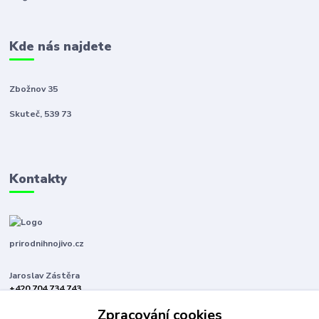
Kde nás najdete
Zbožnov 35
Skuteč, 539 73
Kontakty
prirodnihnojivo.cz
Jaroslav Zástěra
+420 704 734 743
(Po-Pá, 8-16 hod.)
Zpracování cookies