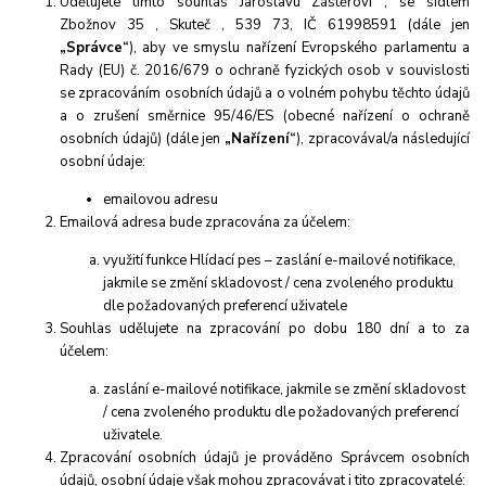
Udělujete tímto souhlas Jaroslavu Zástěrovi , se sídlem
Zbožnov 35 , Skuteč , 539 73, IČ 61998591
(dále jen
„Správce“
), aby ve smyslu nařízení Evropského parlamentu a
Rady (EU) č. 2016/679 o ochraně fyzických osob v souvislosti
se zpracováním osobních údajů a o volném pohybu těchto údajů
a o zrušení směrnice 95/46/ES (obecné nařízení o ochraně
osobních údajů) (dále jen
„Nařízení“
), zpracovával/a následující
osobní údaje:
emailovou adresu
Emailová adresa bude zpracována za účelem:
využití funkce Hlídací pes – zaslání e-mailové notifikace,
jakmile se změní skladovost / cena zvoleného produktu
dle požadovaných preferencí uživatele
Souhlas udělujete na zpracování po dobu
180 dní
a to za
účelem:
zaslání e-mailové notifikace, jakmile se změní skladovost
/ cena zvoleného produktu dle požadovaných preferencí
uživatele.
Zpracování osobních údajů je prováděno Správcem osobních
údajů, osobní údaje však mohou zpracovávat i tito zpracovatelé: