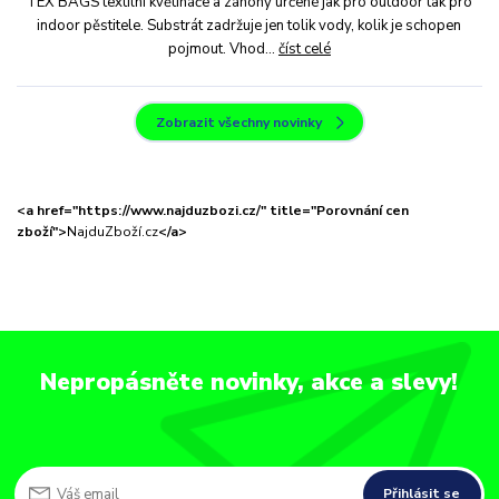
TEX BAGS textilní květináče a záhony určené jak pro outdoor tak pro
indoor pěstitele. Substrát zadržuje jen tolik vody, kolik je schopen
pojmout. Vhod...
číst celé
Zobrazit všechny novinky
<a href="https://www.najduzbozi.cz/" title="Porovnání cen
zboží">
NajduZboží.cz
</a>
Nepropásněte novinky, akce a slevy!
Přihlásit se