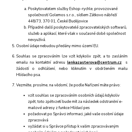
Poskytovatelem služby Eshop-rychle, provozované
společností Golemos s.r.o., sídlem Zátkovo nábřeží
448/73, 370 01, České Budějovice
Případně další poskytovatelé zpracovatelských softwarů,
služeb a aplikací, které však v současné době společnost
nevyužívá.
Osobní údaje
nebudou
předány mimo území EU.
Souhlas se zpracováním lze vzít kdykoliv zpět, a to
zasláním
emailu na kontaktní adresu
lenkazasterova@centrum.cz
s
žádostí o odhlášení, nebo kliknutím v obdrženém mailu
Hlídacího psa.
Vezměte, prosíme, na vědomí, že podle Nařízení máte právo:
vzít souhlas se zpracováním osobních údajů kdykoliv
zpět, toto zpětvzetí bude mít za následek
odstranění e-
mailové adresy z funkce Hlídací pes
požadovat po Správci informaci, jaké vaše osobní údaje
zpracovává
vyžádat si u Správce přístup k vašim zpracovávaným