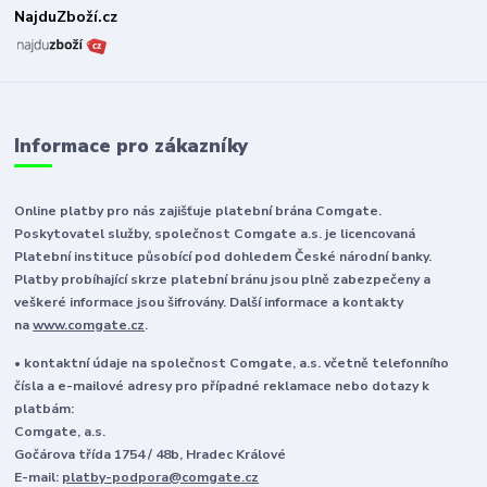
NajduZboží.cz
Informace pro zákazníky
Online platby pro nás zajišťuje platební brána Comgate.
Poskytovatel služby, společnost Comgate a.s. je licencovaná
Platební instituce působící pod dohledem České národní banky.
Platby probíhající skrze platební bránu jsou plně zabezpečeny a
veškeré informace jsou šifrovány. Další informace a kontakty
na
www.comgate.cz
.
• kontaktní údaje na společnost Comgate, a.s. včetně telefonního
čísla a e-mailové adresy pro případné reklamace nebo dotazy k
platbám:
Comgate, a.s.
Gočárova třída 1754 / 48b, Hradec Králové
E-mail:
platby-podpora@comgate.cz