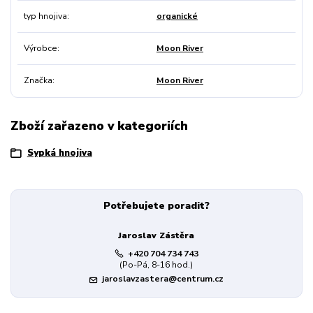
typ hnojiva
organické
Výrobce
Moon River
Značka
Moon River
Zboží zařazeno v kategoriích
Sypká hnojiva
Potřebujete poradit?
Jaroslav Zástěra
+420 704 734 743
(Po-Pá, 8-16 hod.)
jaroslavzastera@centrum.cz