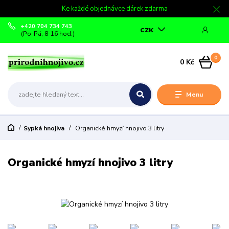
Ke každé objednávce dárek zdarma
+420 704 734 743
CZK
(Po-Pá, 8-16 hod.)
0
0 Kč
Menu
Sypká hnojiva
Organické hmyzí hnojivo 3 litry
Organické hmyzí hnojivo 3 litry