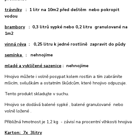
trávníky
: 1 litr na 10m2 před deštěm nebo pokropit
vodou
brambory
: 0,3 litrů sypké nebo 0,2 litru granulované na
1m2
vinná réva
: 0,25 litru k jedné rostlině zapravit do půdy
semínka
: nehnojíme
mladé a vyklíčené sazenice
: nehnojíme
Hnojivo můžete i volně posypat kolem rostlin a tím zabráníte
mšicím, sviluškám a ostatním škůdcům, které hnojivo odpuzuje.
Tento produkt skladujte v suchu.
Hnojivo se dodává balené sypké , balené granulované nebo
volně ložené .
Přibližná hmotnost je 1,2 kg - závisí na procentní vlhkosti hnojiva
Karton: 7x 3litry