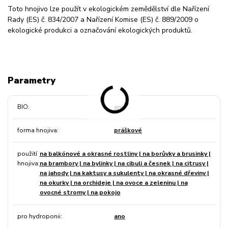
Toto hnojivo lze použít v ekologickém zemědělství dle Nařízení
Rady (ES) č. 834/2007 a Nařízení Komise (ES) č. 889/2009 o
ekologické produkci a označování ekologických produktů.
Parametry
BIO
ano
forma hnojiva
práškové
použití
na balkónové a okrasné rostliny | na borůvky a brusinky |
hnojiva
na brambory | na bylinky | na cibuli a česnek | na citrusy |
na jahody | na kaktusy a sukulenty | na okrasné dřeviny |
na okurky | na orchideje | na ovoce a zeleninu | na
ovocné stromy | na pokojo
pro hydroponii
ano