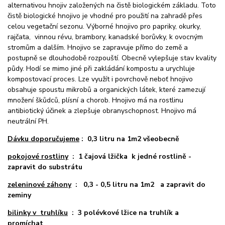
alternativou hnojiv založených na čistě biologickém základu. Toto
čistě biologické hnojivo je vhodné pro použití na zahradě přes
celou vegetační sezonu. Výborné hnojivo pro papriky, okurky,
rajčata, vinnou révu, brambory, kanadské borůvky, k ovocným
stromům a dalším. Hnojivo se zapravuje přímo do země a
postupně se dlouhodobě rozpouští. Obecně vylepšuje stav kvality
půdy. Hodí se mimo jiné při zakládání kompostu a urychluje
kompostovací proces. Lze využít i povrchově neboť hnojivo
obsahuje spoustu mikrobů a organických látek, které zamezují
množení škůdců, plísní a chorob. Hnojivo má na rostlinu
antibiotický účinek a zlepšuje obranyschopnost. Hnojivo má
neutrální PH.
Dávku doporučujeme
: 0,3 litru na 1m2 všeobecně
pokojové rostliny
: 1 čajová lžička k jedné rostlině -
zapravit do substrátu
zeleninové záhony
: 0,3 - 0,5 litru na 1m2 a zapravit do
zeminy
bilinky v truhlíku
: 3 polévkové lžice na truhlík a
promíchat