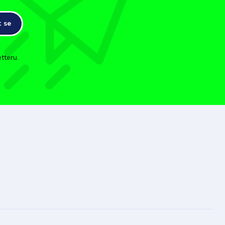
t se
tteru.