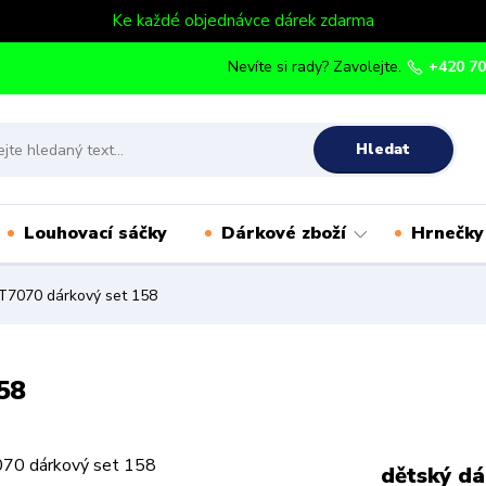
Ke každé objednávce dárek zdarma
Nevíte si rady? Zavolejte.
+420 70
Hledat
Louhovací sáčky
Dárkové zboží
Hrnečky
7070 dárkový set 158
58
dětský dá