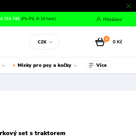
4 734 743
(Po-Pá, 8-16 hod.)
Přihlášení
0
0 Kč
CZK
Více
Misky pro psy a kočky
rkový set s traktorem