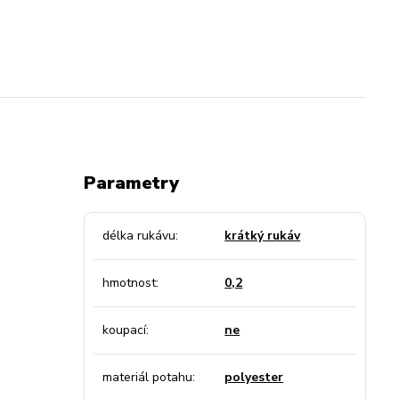
Parametry
délka rukávu
krátký rukáv
hmotnost
0,2
koupací
ne
materiál potahu
polyester