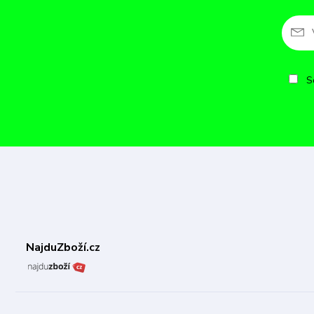
So
NajduZboží.cz