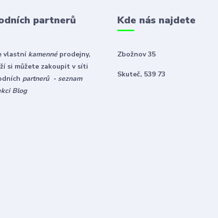
odních partnerů
Kde nás najdete
 vlastní
kamenné
prodejny,
Zbožnov 35
í si můžete zakoupit v síti
Skuteč, 539 73
odních
partnerů - seznam
ekci Blog