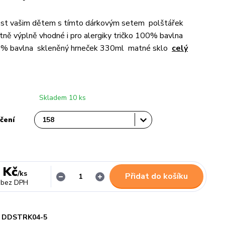
ost vašim dětem s tímto dárkovým setem polštářek
ně výplně vhodné i pro alergiky tričko 100% bavlna
0% bavlna skleněný hrneček 330ml matné sklo
celý
Skladem 10 ks
čení
 Kč
/
ks
Přidat do košíku
bez DPH
DDSTRK04-5