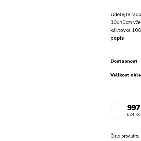
Udělejte rad
30x40cm včet
kšiltovka 10
popis
Dostupnost
Velikost oble
997
824 Kč
Číslo produktu: