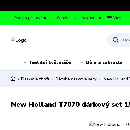
Rady a pěstování
O nás
Jak nakupovat
Více
Textilní květináče
Dům a zahrada
Dárkové zboží
Dětské dárkové sety
New Holland T
New Holland T7070 dárkový set 1