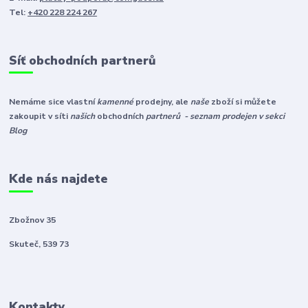
Tel:
+420 228 224 267
Síť obchodních partnerů
Nemáme sice vlastní
kamenné
prodejny, ale
naše
zboží si můžete
zakoupit v síti
našich
obchodních
partnerů - seznam prodejen v sekci
Blog
Kde nás najdete
Zbožnov 35
Skuteč, 539 73
Kontakty