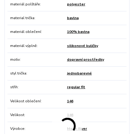
materiál polštáře
polyester
material trička
bavlna
materiál oblečení
100% bavlna
materiál výplně
silikonové kuličky
motiv
dopravní prostředky
styl trička
jednobarevné
střih
regular fit
Velikost oblečení
146
Velikost
146
Výrobce
Moon River