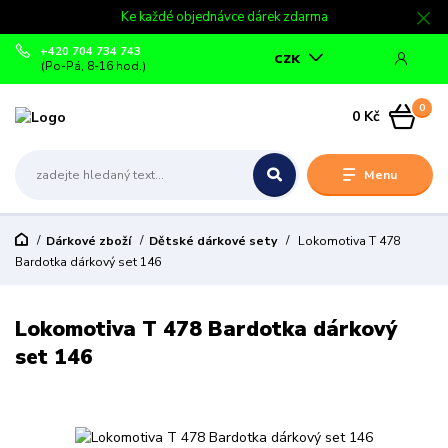
Ke každé objednávce dárek zdarma
+420 704 734 743
CZK
(Po-Pá, 8-16 hod.)
0
0 Kč
Menu
Dárkové zboží
Dětské dárkové sety
Lokomotiva T 478
Bardotka dárkový set 146
Lokomotiva T 478 Bardotka dárkový
set 146