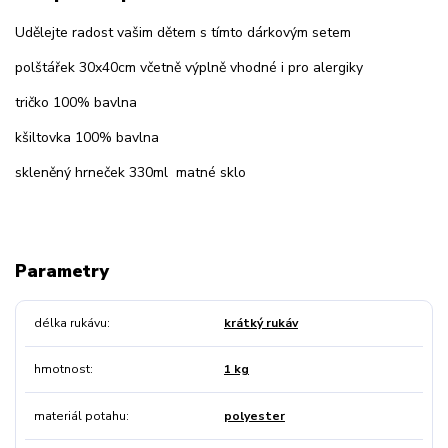
Udělejte radost vašim dětem s tímto dárkovým setem
polštářek 30x40cm včetně výplně vhodné i pro alergiky
tričko 100% bavlna
kšiltovka 100% bavlna
skleněný hrneček 330ml matné sklo
Parametry
délka rukávu
krátký rukáv
hmotnost
1 kg
materiál potahu
polyester