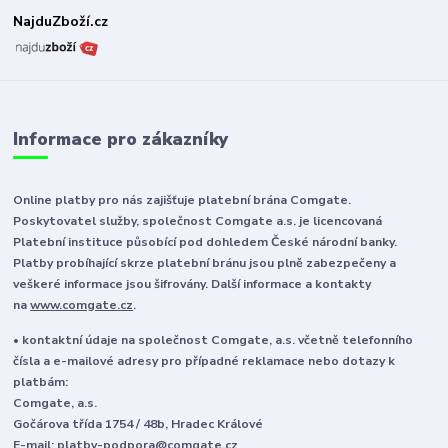
NajduZboží.cz
Informace pro zákazníky
Online platby pro nás zajišťuje platební brána Comgate.
Poskytovatel služby, společnost Comgate a.s. je licencovaná
Platební instituce působící pod dohledem České národní banky.
Platby probíhající skrze platební bránu jsou plně zabezpečeny a
veškeré informace jsou šifrovány. Další informace a kontakty
na
www.comgate.cz
.
• kontaktní údaje na společnost Comgate, a.s. včetně telefonního
čísla a e-mailové adresy pro případné reklamace nebo dotazy k
platbám:
Comgate, a.s.
Gočárova třída 1754 / 48b, Hradec Králové
E-mail:
platby-podpora@comgate.cz