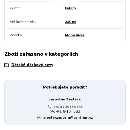
výstřih
kulatý
Velikost hrnečku
330 ml
Značka
Moon River
Zboží zařazeno v kategoriích
Dětské dárkové sety
Potřebujete poradit?
Jaroslav Zástěra
+420 704 734 743
(Po-Pá, 8-16 hod.)
jaroslavzastera@centrum.cz