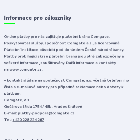
Informace pro zákazníky
Online platby pro nás zajišťuje platební brána Comgate.
Poskytovatel služby, společnost Comgate a.s. je licencovaná
Platební instituce působící pod dohledem České národní banky.
Platby probíhající skrze platební bránu jsou plně zabezpečeny a
veškeré informace jsou šifrovány. Další informace a kontakty
na
www.comgate.cz
.
• kontaktní údaje na společnost Comgate, a.s. včetně telefonního
čísla a e-mailové adresy pro případné reklamace nebo dotazy k
platbám:
Comgate, a.s.
Gočárova třída 1754 / 48b, Hradec Králové
E-mail:
platby-podpora@comgate.cz
Tel:
+420 228 224 267