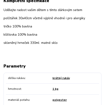
Kompletní specifikace
Udělejte radost vašim dětem s tímto dárkovým setem
polštářek 30x40cm včetně výplně vhodné i pro alergiky
tričko 100% bavlna
kšiltovka 100% bavlna
skleněný hrneček 330ml matné sklo
Parametry
délka rukávu
krátký rukáv
hmotnost
1 kg
materiál potahu
polyester