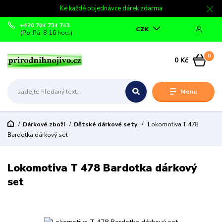
Ke každé objednávce dárek zdarma
+420 704 734 743
CZK
(Po-Pá, 8-16 hod.)
0
0 Kč
Menu
Dárkové zboží
Dětské dárkové sety
Lokomotiva T 478
Bardotka dárkový set
Lokomotiva T 478 Bardotka dárkový
set