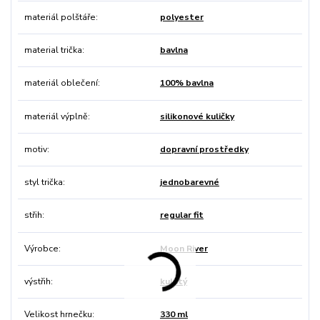
materiál polštáře
polyester
material trička
bavlna
materiál oblečení
100% bavlna
materiál výplně
silikonové kuličky
motiv
dopravní prostředky
styl trička
jednobarevné
střih
regular fit
Výrobce
Moon River
výstřih
kulatý
Velikost hrnečku
330 ml