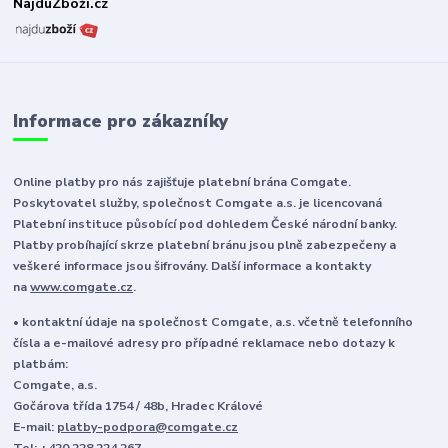
NajduZboží.cz
Informace pro zákazníky
Online platby pro nás zajišťuje platební brána Comgate.
Poskytovatel služby, společnost Comgate a.s. je licencovaná
Platební instituce působící pod dohledem České národní banky.
Platby probíhající skrze platební bránu jsou plně zabezpečeny a
veškeré informace jsou šifrovány. Další informace a kontakty
na
www.comgate.cz
.
• kontaktní údaje na společnost Comgate, a.s. včetně telefonního
čísla a e-mailové adresy pro případné reklamace nebo dotazy k
platbám:
Comgate, a.s.
Gočárova třída 1754 / 48b, Hradec Králové
E-mail:
platby-podpora@comgate.cz
Tel:
+420 228 224 267