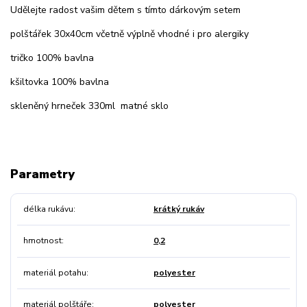
Udělejte radost vašim dětem s tímto dárkovým setem
polštářek 30x40cm včetně výplně vhodné i pro alergiky
tričko 100% bavlna
kšiltovka 100% bavlna
skleněný hrneček 330ml matné sklo
Parametry
délka rukávu
krátký rukáv
hmotnost
0,2
materiál potahu
polyester
materiál polštáře
polyester