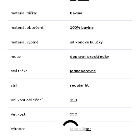
material trička
bavlna
materiál oblečení
100% bavlna
materiál výplně
silikonové kuličky
motiv
dopravní prostředky
styl trička
jednobarevné
střih
regular fit
Velikost oblečení
158
Velikost
158
Výrobce
Moon River