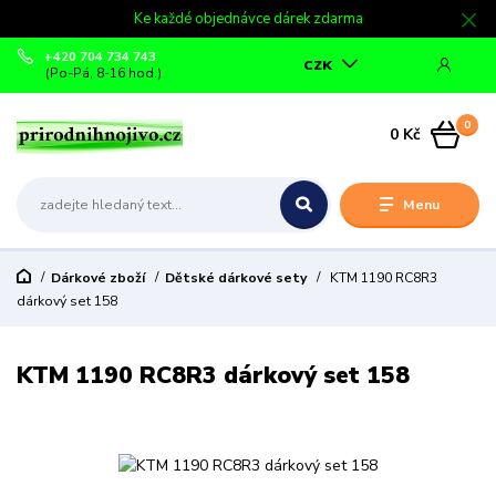
Ke každé objednávce dárek zdarma
+420 704 734 743
CZK
(Po-Pá, 8-16 hod.)
0
0 Kč
Menu
Dárkové zboží
Dětské dárkové sety
KTM 1190 RC8R3
dárkový set 158
KTM 1190 RC8R3 dárkový set 158