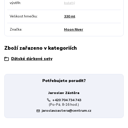
výstřih
kulatý
Velikost hrnečku
330 ml
Značka
Moon River
Zboží zařazeno v kategoriích
Dětské dárkové sety
Potřebujete poradit?
Jaroslav Zástěra
+420 704 734 743
(Po-Pá, 8-16 hod.)
jaroslavzastera@centrum.cz