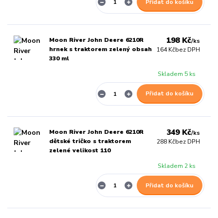
Přidat do košíku
198 Kč
Moon River John Deere 6210R
/
ks
hrnek s traktorem zelený obsah
164 Kč
bez DPH
330 ml
Skladem 5 ks
Přidat do košíku
349 Kč
Moon River John Deere 6210R
/
ks
dětské tričko s traktorem
288 Kč
bez DPH
zelené velikost 110
Skladem 2 ks
Přidat do košíku