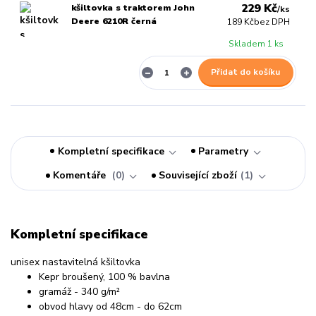
229 Kč
kšiltovka s traktorem John
/
ks
Deere 6210R černá
189 Kč
bez DPH
Skladem 1 ks
Přidat do košíku
Kompletní specifikace
Parametry
Komentáře
0
Související zboží
1
Kompletní specifikace
unisex nastavitelná kšiltovka
Kepr broušený, 100 % bavlna
gramáž - 340 g/m²
obvod hlavy od 48cm - do 62cm