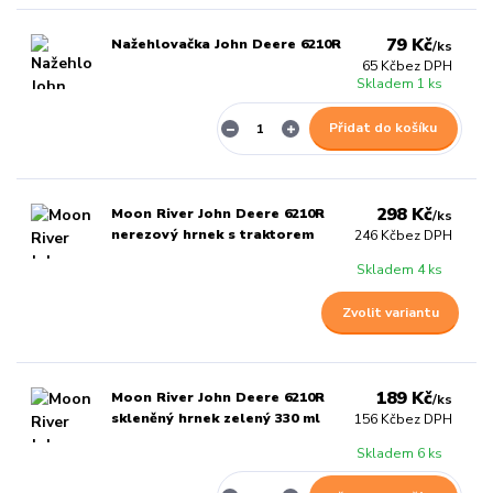
79 Kč
Nažehlovačka John Deere 6210R
/
ks
65 Kč
bez DPH
Skladem 1 ks
Přidat do košíku
298 Kč
Moon River John Deere 6210R
/
ks
nerezový hrnek s traktorem
246 Kč
bez DPH
Skladem 4 ks
Zvolit variantu
189 Kč
Moon River John Deere 6210R
/
ks
skleněný hrnek zelený 330 ml
156 Kč
bez DPH
Skladem 6 ks