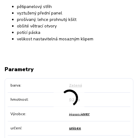
pětipanelový střih
vyztužený přední panel
prošívaný, lehce prohnutý kšilt
obšité větrací otvory
potící páska
velikost nastavitelná mosazným klipem
Parametry
barva
Zelená
hmotnost
0,2 kg
Výrobce
Moon River
určení
unisex