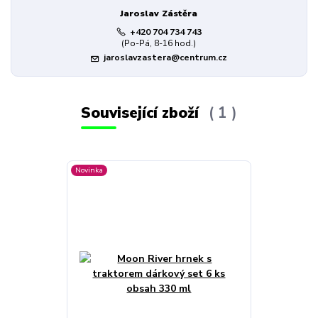
Jaroslav Zástěra
+420 704 734 743
(Po-Pá, 8-16 hod.)
jaroslavzastera@centrum.cz
Související zboží
1
Novinka