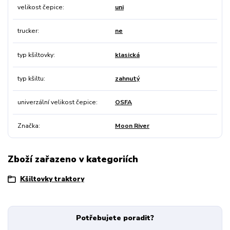
velikost čepice
uni
trucker
ne
typ kšiltovky
klasická
typ kšiltu
zahnutý
univerzální velikost čepice
OSFA
Značka
Moon River
Zboží zařazeno v kategoriích
Kšiltovky traktory
Potřebujete poradit?