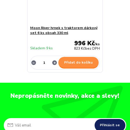
Moon River hrnek s traktorem dárkový
set 6 ks obsah 330 ml
996 Kč
/
ks
Skladem 9 ks
823 Kč
bez DPH
Přidat do košíku
Nepropásněte novinky, akce a slevy!
Přihlásit se