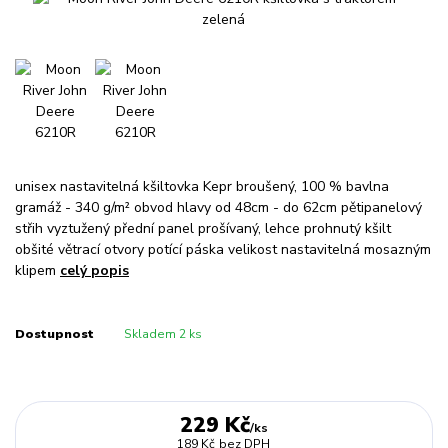
unisex nastavitelná kšiltovka Kepr broušený, 100 % bavlna
gramáž - 340 g/m² obvod hlavy od 48cm - do 62cm pětipanelový
střih vyztužený přední panel prošívaný, lehce prohnutý kšilt
obšité větrací otvory potící páska velikost nastavitelná mosazným
klipem
celý popis
Dostupnost
Skladem 2 ks
229 Kč
/
ks
189 Kč
bez DPH