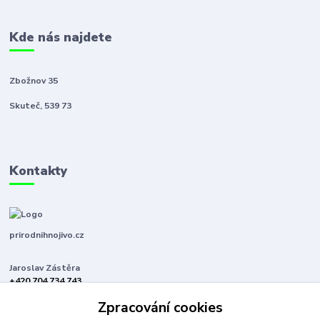
Kde nás najdete
Zbožnov 35
Skuteč, 539 73
Kontakty
prirodnihnojivo.cz
Jaroslav Zástěra
+420 704 734 743
(Po-Pá, 8-16 hod.)
Zpracování cookies
jaroslavzastera@centrum.cz