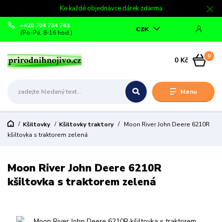
Ke každé objednávce dárek zdarma
+420 704 734 743
CZK
(Po-Pá, 8-16 hod.)
0
0 Kč
Menu
Kšiltovky
Kšiltovky traktory
Moon River John Deere 6210R
kšiltovka s traktorem zelená
Moon River John Deere 6210R
kšiltovka s traktorem zelená