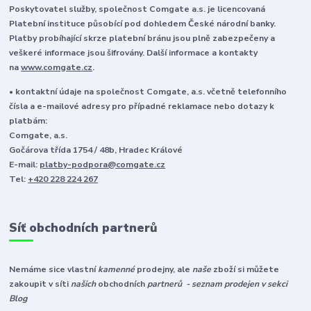
Poskytovatel služby, společnost Comgate a.s. je licencovaná
Platební instituce působící pod dohledem České národní banky.
Platby probíhající skrze platební bránu jsou plně zabezpečeny a
veškeré informace jsou šifrovány. Další informace a kontakty
na
www.comgate.cz
.
• kontaktní údaje na společnost Comgate, a.s. včetně telefonního
čísla a e-mailové adresy pro případné reklamace nebo dotazy k
platbám:
Comgate, a.s.
Gočárova třída 1754 / 48b, Hradec Králové
E-mail:
platby-podpora@comgate.cz
Tel:
+420 228 224 267
Síť obchodních partnerů
Nemáme sice vlastní
kamenné
prodejny, ale
naše
zboží si můžete
zakoupit v síti
našich
obchodních
partnerů - seznam prodejen v sekci
Blog