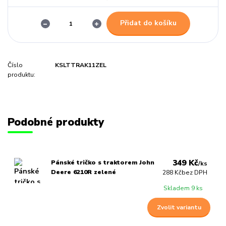
Přidat do košíku
Číslo
KSLTTRAK11ZEL
produktu:
Podobné produkty
349 Kč
Pánské tričko s traktorem John
/
ks
Deere 6210R zelené
288 Kč
bez DPH
Skladem 9 ks
Zvolit variantu