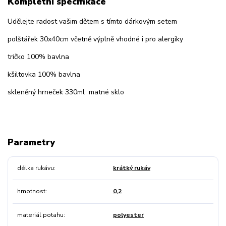
Kompletní specifikace
Udělejte radost vašim dětem s tímto dárkovým setem
polštářek 30x40cm včetně výplně vhodné i pro alergiky
tričko 100% bavlna
kšiltovka 100% bavlna
skleněný hrneček 330ml matné sklo
Parametry
délka rukávu
krátký rukáv
hmotnost
0,2
materiál potahu
polyester