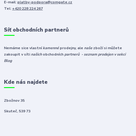
E-mail:
platby-podpora@comgate.cz
Tel:
+420 228 224 267
Síť obchodních partnerů
Nemáme sice vlastní
kamenné
prodejny, ale
naše
zboží si můžete
zakoupit v síti
našich
obchodních
partnerů - seznam prodejen v sekci
Blog
Kde nás najdete
Zbožnov 35
Skuteč, 539 73