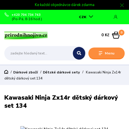
Ke každé objednávce dárek zdarma
+420 704 734 743
CZK
(Po-Pá, 8-16 hod.)
0
0 Kč
Menu
Dárkové zboží
Dětské dárkové sety
Kawasaki Ninja Zx14r
dětský dárkový set 134
Kawasaki Ninja Zx14r dětský dárkový
set 134