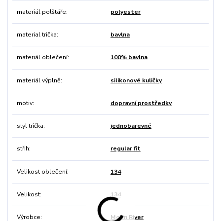
materiál polštáře
polyester
material trička
bavlna
materiál oblečení
100% bavlna
materiál výplně
silikonové kuličky
motiv
dopravní prostředky
styl trička
jednobarevné
střih
regular fit
Velikost oblečení
134
Velikost
134
Výrobce
Moon River