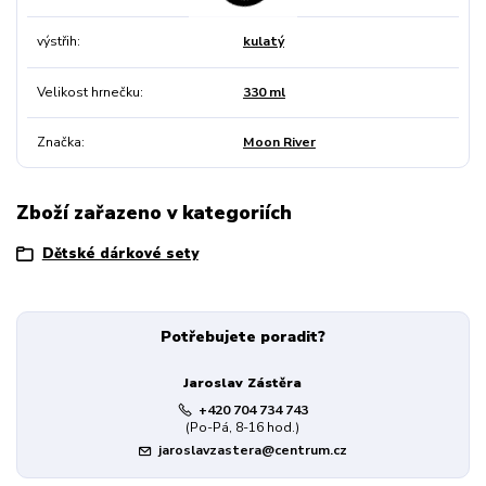
výstřih
kulatý
Velikost hrnečku
330 ml
Značka
Moon River
Zboží zařazeno v kategoriích
Dětské dárkové sety
Potřebujete poradit?
Jaroslav Zástěra
+420 704 734 743
(Po-Pá, 8-16 hod.)
jaroslavzastera@centrum.cz