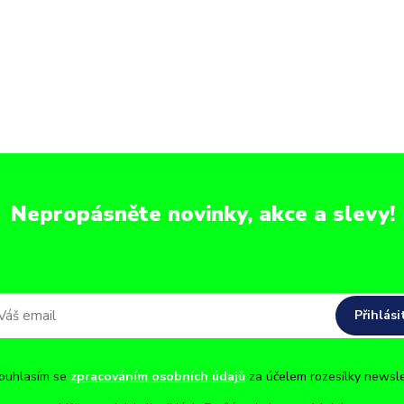
Nepropásněte novinky, akce a slevy!
Přihlási
uhlasím se
zpracováním osobních údajů
za účelem rozesílky newsle