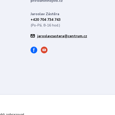
prirodnihnojivo.cz
Jaroslav Zástěra
+420 704 734 743
(Po-Pá, 8-16 hod.)
jaroslavzastera@centrum.cz
hli zobrazovat