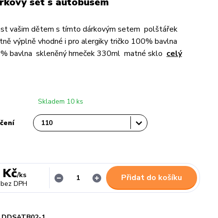
rkový set s autobusem
ost vašim dětem s tímto dárkovým setem polštářek
ně výplně vhodné i pro alergiky tričko 100% bavlna
0% bavlna skleněný hrneček 330ml matné sklo
celý
Skladem 10 ks
čení
 Kč
/
ks
Přidat do košíku
bez DPH
DDSATB02-1