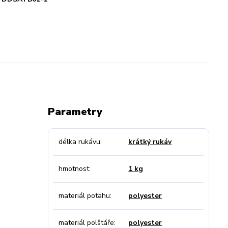
Parametry
délka rukávu
krátký rukáv
hmotnost
1 kg
materiál potahu
polyester
materiál polštáře
polyester