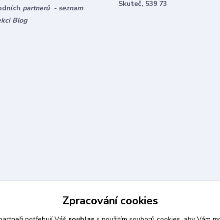
Skuteč, 539 73
odních
partnerů - seznam
ekci Blog
Zpracování cookies
artneři potřebují Váš
souhlas
s použitím souborů cookies, aby Vám mo