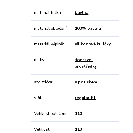
material trička
bavlna
materiál oblečení
100% bavlna
materiál výplně
silikonové kuličky
motiv
dopravní
prostředky
styl trička
s potiskem
střih
regular fit
Velikost oblečení
110
Velikost
110