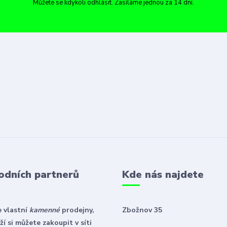
Můžete se kdykoli odhlásit. Zasíláme jednou za 14 dní.
odních partnerů
Kde nás najdete
 vlastní
kamenné
prodejny,
Zbožnov 35
í si můžete zakoupit v síti