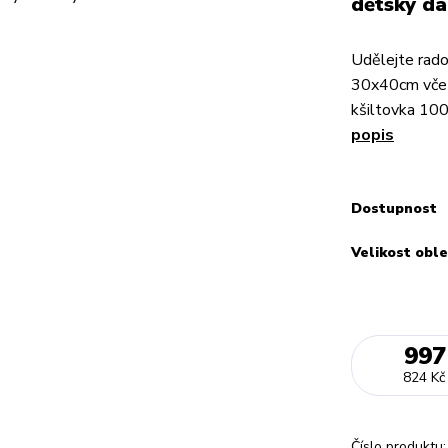
dětský dá
Udělejte rad
30x40cm včet
kšiltovka 10
popis
Dostupnost
Velikost oble
997
824 Kč
Číslo produktu: