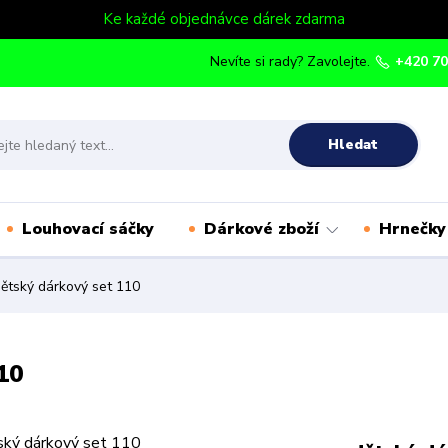
Ke každé objednávce dárek zdarma
Nevíte si rady? Zavolejte.
+420 70
Hledat
Louhovací sáčky
Dárkové zboží
Hrnečky
ětský dárkový set 110
10