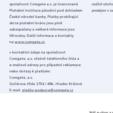
společnost Comgate a.s. je licencovaná
našich
obch
Platební instituce působící pod dohledem
prodejen v s
České národní banky. Platby probíhající
skrze platební bránu jsou plně
zabezpečeny a veškeré informace jsou
šifrovány. Další informace a kontakty
na
www.comgate.cz
.
• kontaktní údaje na společnost
Comgate, a.s. včetně telefonního čísla a
e-mailové adresy pro případné reklamace
nebo dotazy k platbám:
Comgate, a.s.
Gočárova třída 1754 / 48b, Hradec Králové
E-mail:
platby-podpora@comgate.cz
Tel:
+420 228 224 267
Náš e-shop a p