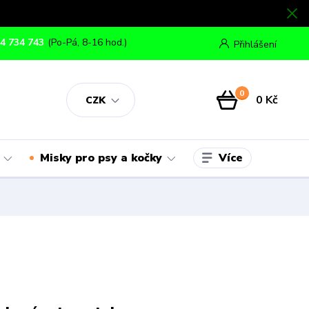
4 734 743
(Po-Pá, 8-16 hod.)
Přihlášení
0
0 Kč
CZK
Více
Misky pro psy a kočky