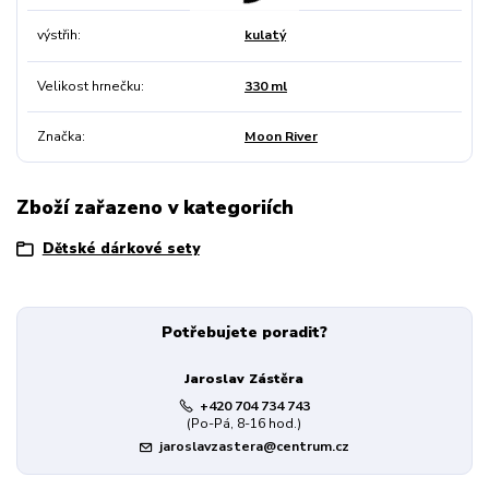
výstřih
kulatý
Velikost hrnečku
330 ml
Značka
Moon River
Zboží zařazeno v kategoriích
Dětské dárkové sety
Potřebujete poradit?
Jaroslav Zástěra
+420 704 734 743
(Po-Pá, 8-16 hod.)
jaroslavzastera@centrum.cz