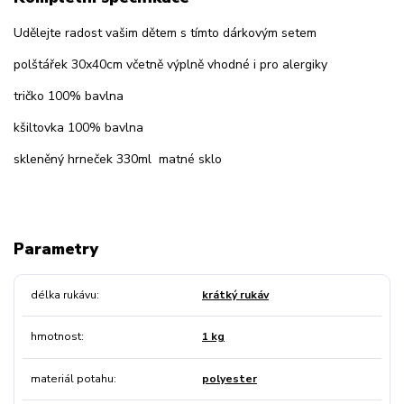
Udělejte radost vašim dětem s tímto dárkovým setem
polštářek 30x40cm včetně výplně vhodné i pro alergiky
tričko 100% bavlna
kšiltovka 100% bavlna
skleněný hrneček 330ml matné sklo
Parametry
délka rukávu
krátký rukáv
hmotnost
1 kg
materiál potahu
polyester