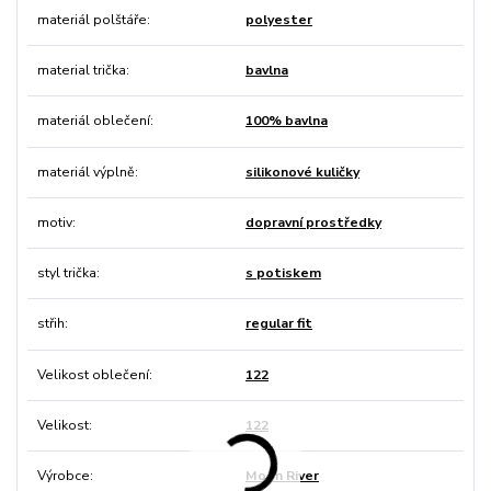
materiál polštáře
polyester
material trička
bavlna
materiál oblečení
100% bavlna
materiál výplně
silikonové kuličky
motiv
dopravní prostředky
styl trička
s potiskem
střih
regular fit
Velikost oblečení
122
Velikost
122
Výrobce
Moon River