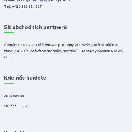
E-mail:
platby-podpora@comgate.cz
Tel:
+420 228 224 267
Síť obchodních partnerů
Nemáme sice vlastní
kamenné
prodejny, ale
naše
zboží si můžete
zakoupit v síti
našich
obchodních
partnerů - seznam prodejen v sekci
Blog
Kde nás najdete
Zbožnov 35
Skuteč, 539 73