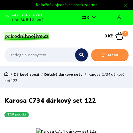
Ke každé objednávce dárek zdarma
+420 704 734 743
CZK
(Po-Pá, 8-16 hod.)
0
0 Kč
Menu
Dárkové zboží
Dětské dárkové sety
Karosa C734 dárkový
set 122
Karosa C734 dárkový set 122
TOP produkt