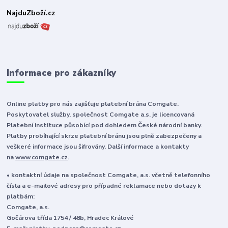
NajduZboží.cz
Informace pro zákazníky
Online platby pro nás zajišťuje platební brána Comgate.
Poskytovatel služby, společnost Comgate a.s. je licencovaná
Platební instituce působící pod dohledem České národní banky.
Platby probíhající skrze platební bránu jsou plně zabezpečeny a
veškeré informace jsou šifrovány. Další informace a kontakty
na
www.comgate.cz
.
• kontaktní údaje na společnost Comgate, a.s. včetně telefonního
čísla a e-mailové adresy pro případné reklamace nebo dotazy k
platbám:
Comgate, a.s.
Gočárova třída 1754 / 48b, Hradec Králové