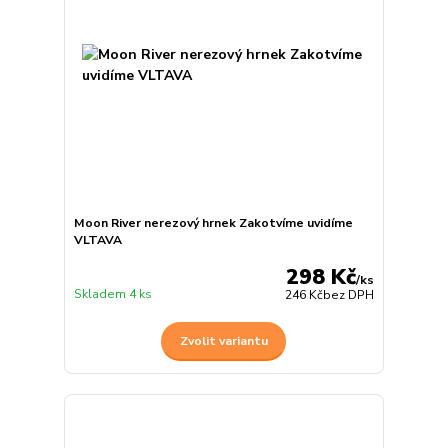
Moon River nerezový hrnek Zakotvíme uvidíme
VLTAVA
298 Kč
/
ks
Skladem 4 ks
246 Kč
bez DPH
Zvolit variantu