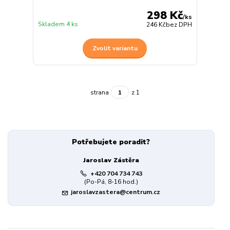
298 Kč
/
ks
Skladem 4 ks
246 Kč
bez DPH
Zvolit variantu
strana
z 1
Potřebujete poradit?
Jaroslav Zástěra
+420 704 734 743
(Po-Pá, 8-16 hod.)
jaroslavzastera@centrum.cz