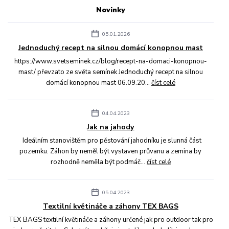
Novinky
05.01.2026
Jednoduchý recept na silnou domácí konopnou mast
https://www.svetseminek.cz/blog/recept-na-domaci-konopnou-
mast/ převzato ze světa semínek Jednoduchý recept na silnou
domácí konopnou mast 06.09.20...
číst celé
04.04.2023
Jak na jahody
Ideálním stanovištěm pro pěstování jahodníku je slunná část
pozemku. Záhon by neměl být vystaven průvanu a zemina by
rozhodně neměla být podmáč...
číst celé
05.04.2023
Textilní květináče a záhony TEX BAGS
TEX BAGS textilní květináče a záhony určené jak pro outdoor tak pro