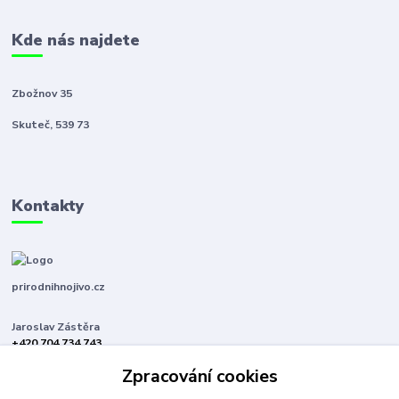
Kde nás najdete
Zbožnov 35
Skuteč, 539 73
Kontakty
prirodnihnojivo.cz
Jaroslav Zástěra
+420 704 734 743
(Po-Pá, 8-16 hod.)
Zpracování cookies
jaroslavzastera@centrum.cz