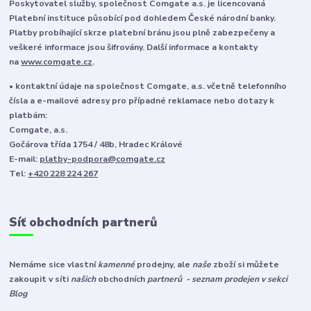
Poskytovatel služby, společnost Comgate a.s. je licencovaná
Platební instituce působící pod dohledem České národní banky.
Platby probíhající skrze platební bránu jsou plně zabezpečeny a
veškeré informace jsou šifrovány. Další informace a kontakty
na
www.comgate.cz
.
• kontaktní údaje na společnost Comgate, a.s. včetně telefonního
čísla a e-mailové adresy pro případné reklamace nebo dotazy k
platbám:
Comgate, a.s.
Gočárova třída 1754 / 48b, Hradec Králové
E-mail:
platby-podpora@comgate.cz
Tel:
+420 228 224 267
Síť obchodních partnerů
Nemáme sice vlastní
kamenné
prodejny, ale
naše
zboží si můžete
zakoupit v síti
našich
obchodních
partnerů - seznam prodejen v sekci
Blog