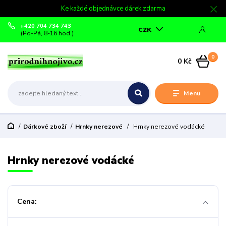
Ke každé objednávce dárek zdarma
+420 704 734 743
CZK
(Po-Pá, 8-16 hod.)
0
0 Kč
Menu
Dárkové zboží
Hrnky nerezové
Hrnky nerezové vodácké
Hrnky nerezové vodácké
Cena: