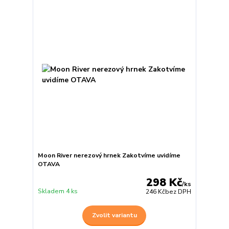
Moon River nerezový hrnek Zakotvíme uvidíme
OTAVA
298 Kč
/
ks
Skladem 4 ks
246 Kč
bez DPH
Zvolit variantu