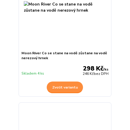
Moon River Co se stane na vodě zůstane na vodě
nerezový hrnek
298 Kč
/
ks
Skladem 4 ks
246 Kč
bez DPH
Zvolit variantu