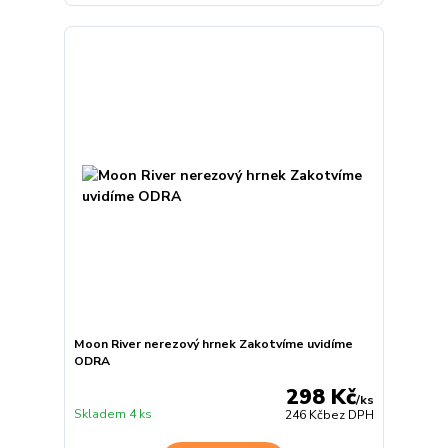
Moon River nerezový hrnek Zakotvíme uvidíme
ODRA
298 Kč
/
ks
Skladem 4 ks
246 Kč
bez DPH