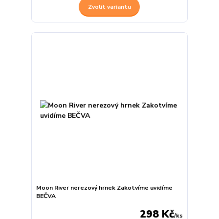
Zvolit variantu
Moon River nerezový hrnek Zakotvíme uvidíme
BEČVA
298 Kč
/
ks