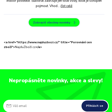
indoor pěstitele. Substrát zadržuje jen tolik vody, kolik je schopen
pojmout. Vhod...
číst celé
Zobrazit všechny novinky
<a href="https://www.najduzbozi.cz/" title="Porovnání cen
zboží">
NajduZboží.cz
</a>
Nepropásněte novinky, akce a slevy!
Přihlásit se