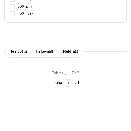
300ml
(7)
450 ml
(7)
Nejnovější
Nejlevnější
Nejdražší
Zobrazuji 1-7 z 7
strana
z 1