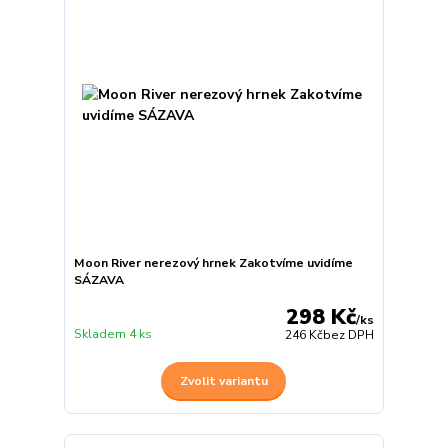
Moon River nerezový hrnek Zakotvíme uvidíme
SÁZAVA
298 Kč
/
ks
Skladem 4 ks
246 Kč
bez DPH
Zvolit variantu