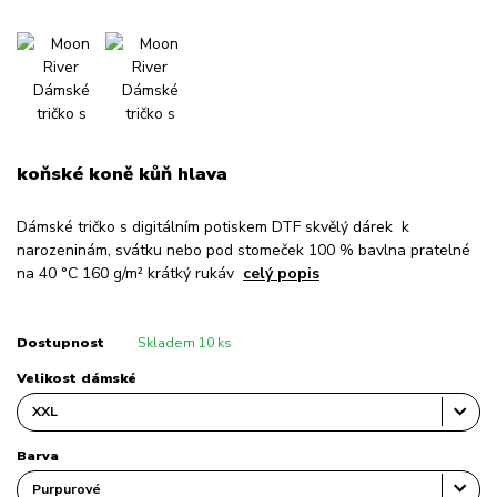
koňské koně kůň hlava
Dámské tričko s digitálním potiskem DTF skvělý dárek k
narozeninám, svátku nebo pod stomeček 100 % bavlna pratelné
na 40 °C 160 g/m² krátký rukáv
celý popis
Dostupnost
Skladem 10 ks
Velikost dámské
Barva