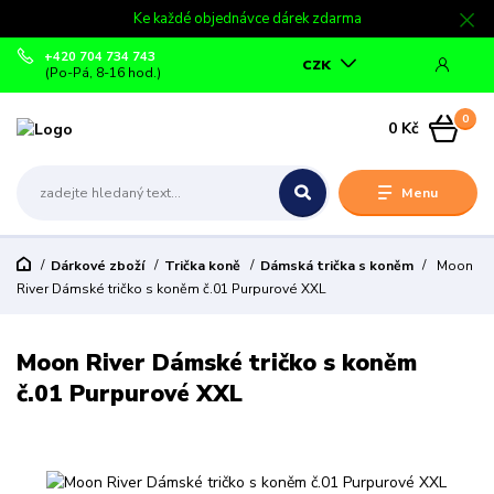
Ke každé objednávce dárek zdarma
+420 704 734 743
CZK
(Po-Pá, 8-16 hod.)
0
0 Kč
Menu
Dárkové zboží
Trička koně
Dámská trička s koněm
Moon
River Dámské tričko s koněm č.01 Purpurové XXL
Moon River Dámské tričko s koněm
č.01 Purpurové XXL