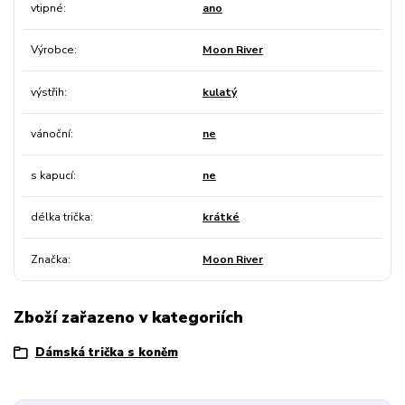
vtipné
ano
Výrobce
Moon River
výstřih
kulatý
vánoční
ne
s kapucí
ne
délka trička
krátké
Značka
Moon River
Zboží zařazeno v kategoriích
Dámská trička s koněm