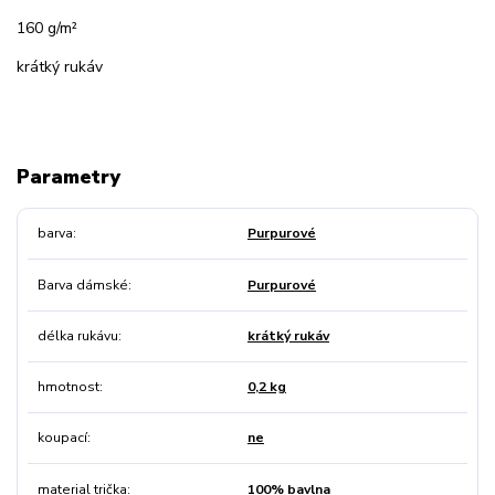
160 g/m²
krátký rukáv
Parametry
barva
Purpurové
Barva dámské
Purpurové
délka rukávu
krátký rukáv
hmotnost
0,2 kg
koupací
ne
material trička
100% bavlna