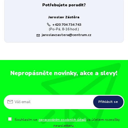
Potřebujete poradit?
Jaroslav Zástěra
+420 704 734 743
(Po-Pá, 8-16 hod.)
jaroslavzastera@centrum.cz
Nepropásněte novinky, akce a slevy!
Přihlásit se
Souhlasím se
zpracováním osobních údajů
za účelem rozesílky
newsletteru.