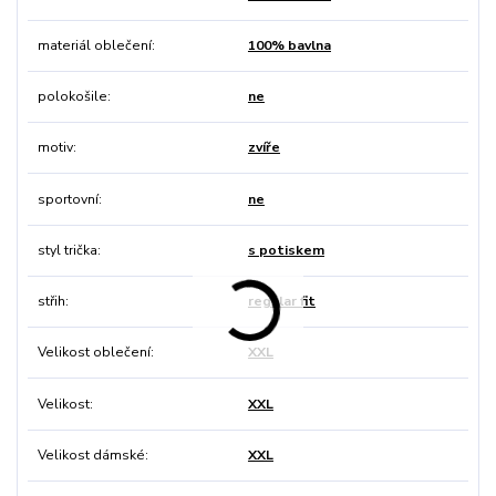
materiál oblečení
100% bavlna
polokošile
ne
motiv
zvíře
sportovní
ne
styl trička
s potiskem
střih
regular fit
Velikost oblečení
XXL
Velikost
XXL
Velikost dámské
XXL