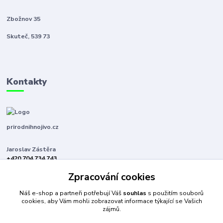
Zbožnov 35
Skuteč, 539 73
Kontakty
prirodnihnojivo.cz
Jaroslav Zástěra
+420 704 734 743
(Po-Pá, 8-16 hod.)
Zpracování cookies
jaroslavzastera@centrum.cz
Náš e-shop a partneři potřebují Váš
souhlas
s použitím souborů
cookies, aby Vám mohli zobrazovat informace týkající se Vašich
zájmů.