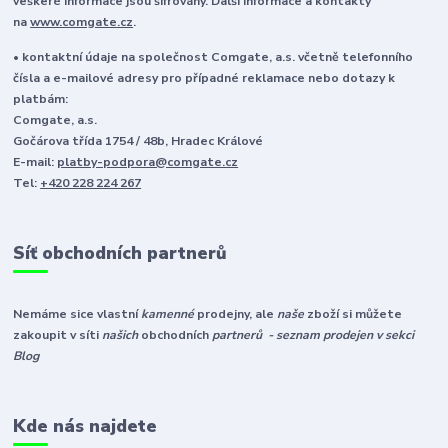
veškeré informace jsou šifrovány. Další informace a kontakty
na
www.comgate.cz
.
• kontaktní údaje na společnost Comgate, a.s. včetně telefonního
čísla a e-mailové adresy pro případné reklamace nebo dotazy k
platbám:
Comgate, a.s.
Gočárova třída 1754 / 48b, Hradec Králové
E-mail:
platby-podpora@comgate.cz
Tel:
+420 228 224 267
Síť obchodních partnerů
Nemáme sice vlastní
kamenné
prodejny, ale
naše
zboží si můžete
zakoupit v síti
našich
obchodních
partnerů - seznam prodejen v sekci
Blog
Kde nás najdete