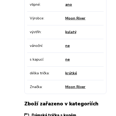
vtipné
ano
Výrobce
Moon River
výstřih
kulatý
vánoční
ne
s kapucí
ne
délka trička
krátké
Značka
Moon River
Zboží zařazeno v kategoriích
Dámská trička s koněm