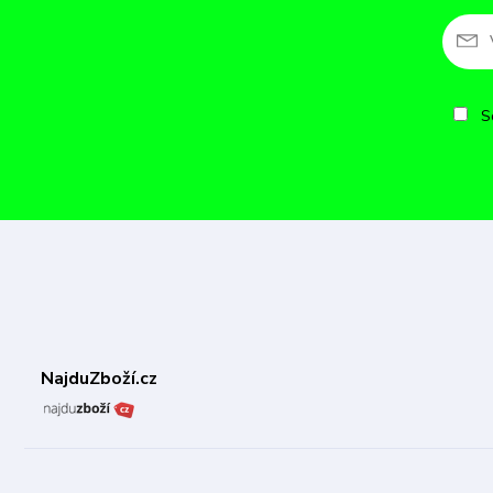
So
NajduZboží.cz