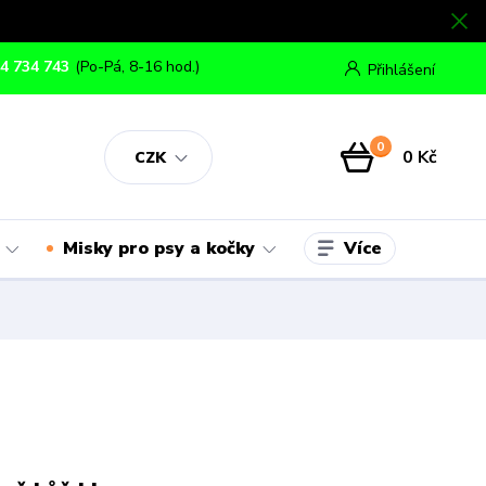
4 734 743
(Po-Pá, 8-16 hod.)
Přihlášení
0
0 Kč
CZK
Více
Misky pro psy a kočky