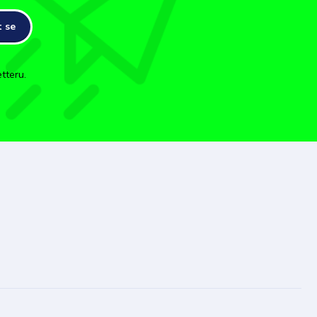
t se
tteru.