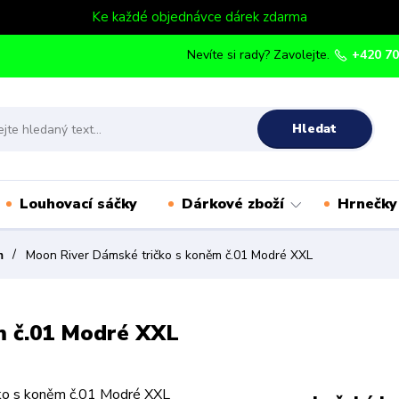
Ke každé objednávce dárek zdarma
Nevíte si rady? Zavolejte.
+420 70
Hledat
Louhovací sáčky
Dárkové zboží
Hrnečky
m
Moon River Dámské tričko s koněm č.01 Modré XXL
m č.01 Modré XXL