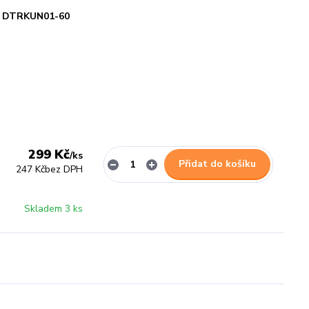
DTRKUN01-60
299 Kč
/
ks
Přidat do košíku
247 Kč
bez DPH
Skladem 3 ks