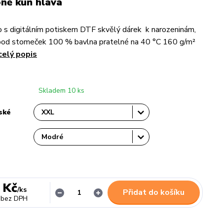
ně kůň hlava
 s digitálním potiskem DTF skvělý dárek k narozeninám,
pod stomeček 100 % bavlna pratelné na 40 °C 160 g/m²
celý popis
Skladem 10 ks
ské
 Kč
/
ks
Přidat do košíku
bez DPH