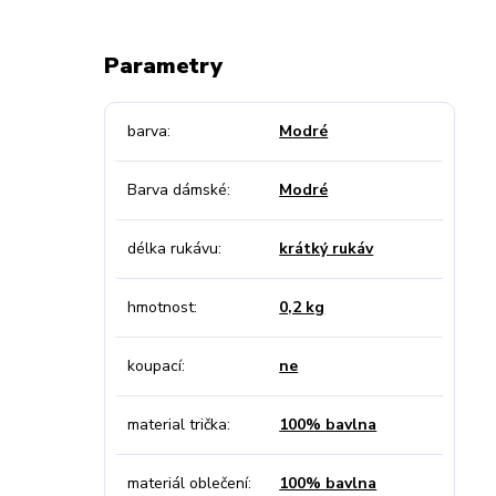
Parametry
barva
Modré
Barva dámské
Modré
délka rukávu
krátký rukáv
hmotnost
0,2 kg
koupací
ne
material trička
100% bavlna
materiál oblečení
100% bavlna