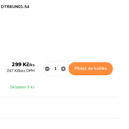
DTRKUN01-54
299 Kč
/
ks
Přidat do košíku
247 Kč
bez DPH
Skladem 3 ks