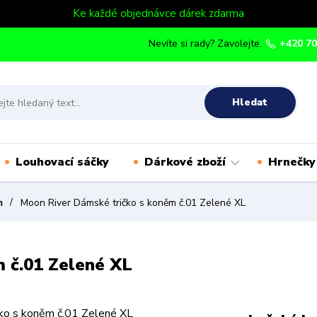
Ke každé objednávce dárek zdarma
Nevíte si rady? Zavolejte.
+420 70
Hledat
Louhovací sáčky
Dárkové zboží
Hrnečky
m
Moon River Dámské tričko s koněm č.01 Zelené XL
 č.01 Zelené XL