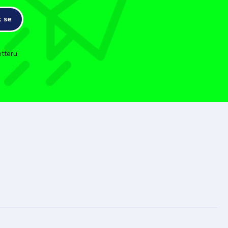
t se
tteru.