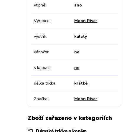
vtipné
ano
Výrobce
Moon River
výstřih
kulatý
vánoční
ne
s kapucí
ne
délka trička
krátké
Značka
Moon River
Zboží zařazeno v kategoriích
Dámská trička s koněm