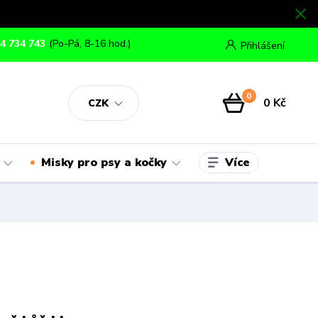
4 734 743
(Po-Pá, 8-16 hod.)
Přihlášení
0
0 Kč
CZK
Více
Misky pro psy a kočky