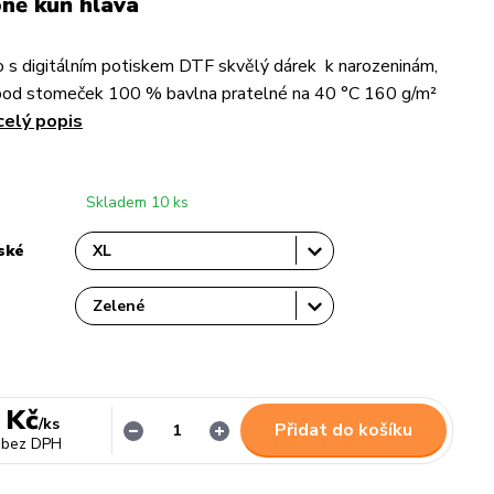
ně kůň hlava
 s digitálním potiskem DTF skvělý dárek k narozeninám,
pod stomeček 100 % bavlna pratelné na 40 °C 160 g/m²
celý popis
Skladem 10 ks
ské
 Kč
/
ks
Přidat do košíku
bez DPH