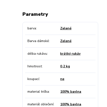
Parametry
barva
Zelené
Barva dámské
Zelené
délka rukávu
krátký rukáv
hmotnost
0,2 kg
koupací
ne
material trička
100% bavlna
materiál oblečení
100% bavlna