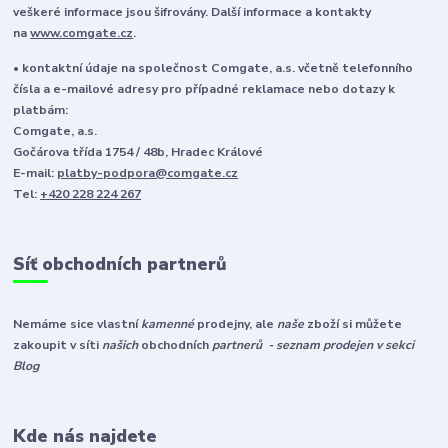
veškeré informace jsou šifrovány. Další informace a kontakty
na
www.comgate.cz
.
• kontaktní údaje na společnost Comgate, a.s. včetně telefonního
čísla a e-mailové adresy pro případné reklamace nebo dotazy k
platbám:
Comgate, a.s.
Gočárova třída 1754 / 48b, Hradec Králové
E-mail:
platby-podpora@comgate.cz
Tel:
+420 228 224 267
Síť obchodních partnerů
Nemáme sice vlastní
kamenné
prodejny, ale
naše
zboží si můžete
zakoupit v síti
našich
obchodních
partnerů - seznam prodejen v sekci
Blog
Kde nás najdete