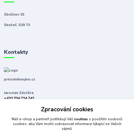
Zbožnov 35
Skuteč, 539 73
Kontakty
prirodnihnojivo.cz
Jaroslav Zástěra
+420 704 734 743
(Po-Pá, 8-16 hod.)
Zpracování cookies
jaroslavzastera@centrum.cz
Náš e-shop a partneři potřebují Váš
souhlas
s použitím souborů
cookies, aby Vám mohli zobrazovat informace týkající se Vašich
zájmů.