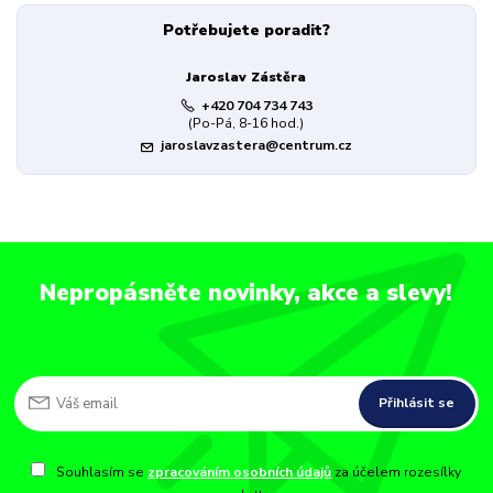
Potřebujete poradit?
Jaroslav Zástěra
+420 704 734 743
(Po-Pá, 8-16 hod.)
jaroslavzastera@centrum.cz
Nepropásněte novinky, akce a slevy!
Přihlásit se
Souhlasím se
zpracováním osobních údajů
za účelem rozesílky