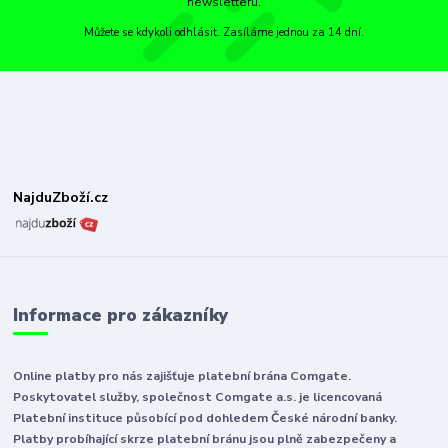
newsletteru.
Můžete se kdykoli odhlásit. Zasíláme jednou za 14 dní.
NajduZboží.cz
Informace pro zákazníky
Online platby pro nás zajišťuje platební brána Comgate.
Poskytovatel služby, společnost Comgate a.s. je licencovaná
Platební instituce působící pod dohledem České národní banky.
Platby probíhající skrze platební bránu jsou plně zabezpečeny a