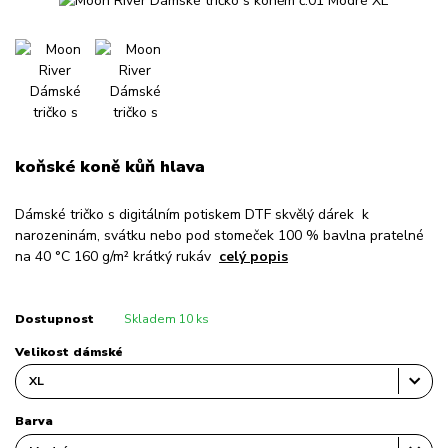
koňské koně kůň hlava
Dámské tričko s digitálním potiskem DTF skvělý dárek k
narozeninám, svátku nebo pod stomeček 100 % bavlna pratelné
na 40 °C 160 g/m² krátký rukáv
celý popis
Dostupnost
Skladem 10 ks
Velikost dámské
Barva