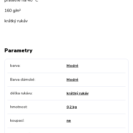
pratelné na 40 °C
160 g/m²
krátký rukáv
Parametry
barva
Modré
Barva dámské
Modré
délka rukávu
krátký rukáv
hmotnost
0,2 kg
koupací
ne