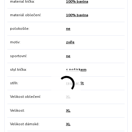
material trička
100% bavlna
materiál oblečení
100% bavlna
polokošile
ne
motiv
zvíře
sportovní
ne
styl trička
s potiskem
střih
regular fit
Velikost oblečení
XL
Velikost
XL
Velikost dámské
XL