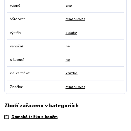
vtipné
ano
Výrobce
Moon River
výstřih
kulatý
vánoční
ne
s kapucí
ne
délka trička
krátké
Značka
Moon River
Zboží zařazeno v kategoriích
Dámská trička s koněm