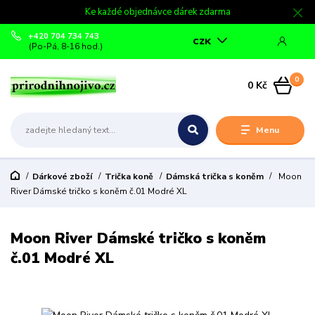
Ke každé objednávce dárek zdarma
+420 704 734 743
CZK
(Po-Pá, 8-16 hod.)
0
0 Kč
Menu
Dárkové zboží
Trička koně
Dámská trička s koněm
Moon
River Dámské tričko s koněm č.01 Modré XL
Moon River Dámské tričko s koněm
č.01 Modré XL