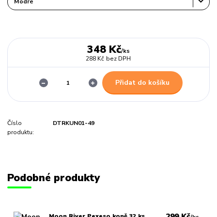
348 Kč
/
ks
288 Kč
bez DPH
Přidat do košíku
Číslo
DTRKUN01-49
produktu:
Podobné produkty
299 Kč
Moon River Pexeso koně 32 ks