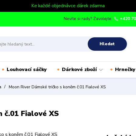
Ke každé objednávce dárek zdarma
Nevíte si rady? Zavolejte.
+420 70
Hledat
Louhovací sáčky
Dárkové zboží
Hrnečky
m
Moon River Dámské tričko s koněm č.01 Fialové XS
 č.01 Fialové XS