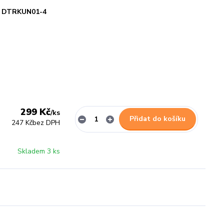
DTRKUN01-4
299 Kč
/
ks
Přidat do košíku
247 Kč
bez DPH
Skladem 3 ks