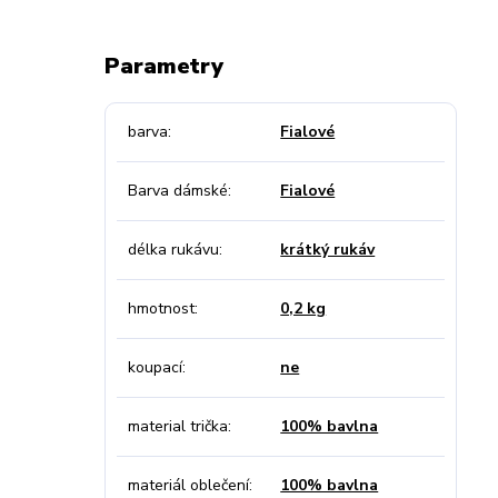
Parametry
barva
Fialové
Barva dámské
Fialové
délka rukávu
krátký rukáv
hmotnost
0,2 kg
koupací
ne
material trička
100% bavlna
materiál oblečení
100% bavlna