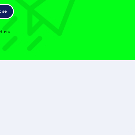
t se
tteru.