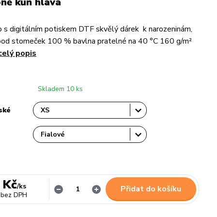
ně kůň hlava
 s digitálním potiskem DTF skvělý dárek k narozeninám,
pod stomeček 100 % bavlna pratelné na 40 °C 160 g/m²
celý popis
Skladem 10 ks
ské
 Kč
/
ks
Přidat do košíku
bez DPH