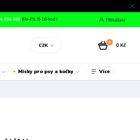
4 734 743
(Po-Pá, 8-16 hod.)
Přihlášení
0
0 Kč
CZK
Více
Misky pro psy a kočky