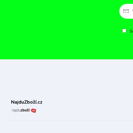
So
NajduZboží.cz