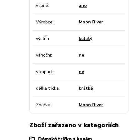
vtipné
ano
Výrobce
Moon River
výstřih
kulatý
vánoční
ne
s kapucí
ne
délka trička
krátké
Značka
Moon River
Zboží zařazeno v kategoriích
Dámská trička s koněm