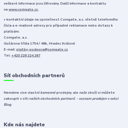
veškeré informace jsou šifrovány. Další informace a kontakty
na
www.comgate.cz
.
• kontaktní údaje na společnost Comgate, a.s. včetně telefonního
čísla a e-mailové adresy pro případné reklamace nebo dotazy k
platbám:
Comgate, a.s.
Gočárova třída 1754 / 48b, Hradec Králové
E-mail:
platby-podpora@comgate.cz
Tel:
+420 228 224 267
Síť obchodních partnerů
Nemáme sice vlastní
kamenné
prodejny, ale
naše
zboží si můžete
zakoupit v síti
našich
obchodních
partnerů - seznam prodejen v sekci
Blog
Kde nás najdete