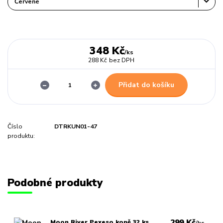
348 Kč
/
ks
288 Kč
bez DPH
Přidat do košíku
Číslo
DTRKUN01-47
produktu:
Podobné produkty
299 Kč
Moon River Pexeso koně 32 ks