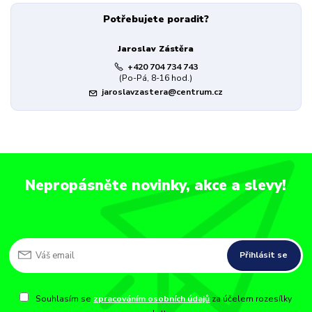
Potřebujete poradit?
Jaroslav Zástěra
+420 704 734 743
(Po-Pá, 8-16 hod.)
jaroslavzastera@centrum.cz
Nepropásněte novinky, akce a slevy!
Přihlásit se
Souhlasím se
zpracováním osobních údajů
za účelem rozesílky