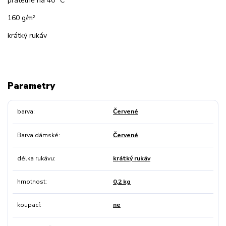
pratelné na 40 °C
160 g/m²
krátký rukáv
Parametry
barva
Červené
Barva dámské
Červené
délka rukávu
krátký rukáv
hmotnost
0,2 kg
koupací
ne