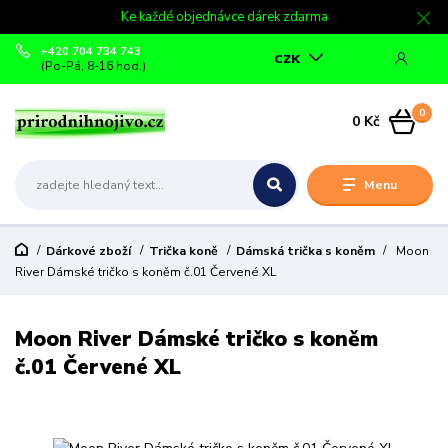
Ke každé objednávce dárek zdarma
+420 704 734 743
CZK
(Po-Pá, 8-16 hod.)
0
0 Kč
Menu
Dárkové zboží
Trička koně
Dámská trička s koněm
Moon
River Dámské tričko s koněm č.01 Červené XL
Moon River Dámské tričko s koněm
č.01 Červené XL