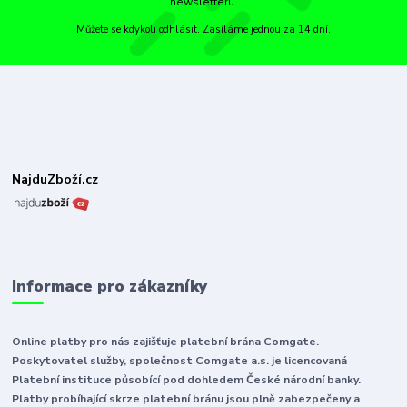
newsletteru.
Můžete se kdykoli odhlásit. Zasíláme jednou za 14 dní.
NajduZboží.cz
Informace pro zákazníky
Online platby pro nás zajišťuje platební brána Comgate.
Poskytovatel služby, společnost Comgate a.s. je licencovaná
Platební instituce působící pod dohledem České národní banky.
Platby probíhající skrze platební bránu jsou plně zabezpečeny a