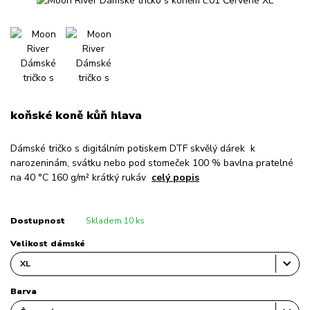
koňské koně kůň hlava
Dámské tričko s digitálním potiskem DTF skvělý dárek k
narozeninám, svátku nebo pod stomeček 100 % bavlna pratelné
na 40 °C 160 g/m² krátký rukáv
celý popis
Dostupnost
Skladem 10 ks
Velikost dámské
Barva