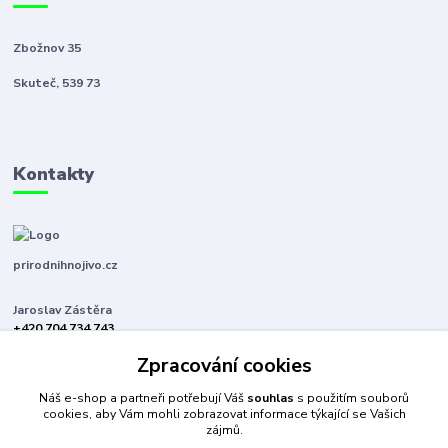
Zbožnov 35
Skuteč, 539 73
Kontakty
prirodnihnojivo.cz
Jaroslav Zástěra
+420 704 734 743
(Po-Pá, 8-16 hod.)
Zpracování cookies
jaroslavzastera@centrum.cz
Náš e-shop a partneři potřebují Váš
souhlas
s použitím souborů
cookies, aby Vám mohli zobrazovat informace týkající se Vašich
zájmů.