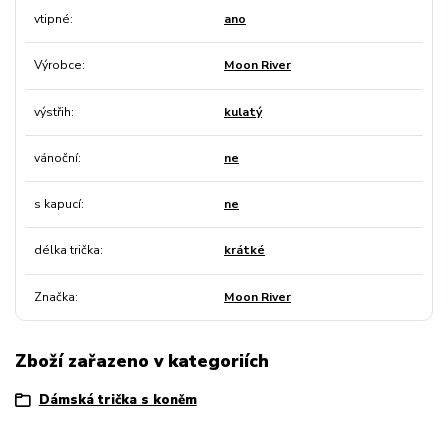
vtipné
ano
Výrobce
Moon River
výstřih
kulatý
vánoční
ne
s kapucí
ne
délka trička
krátké
Značka
Moon River
Zboží zařazeno v kategoriích
Dámská trička s koněm