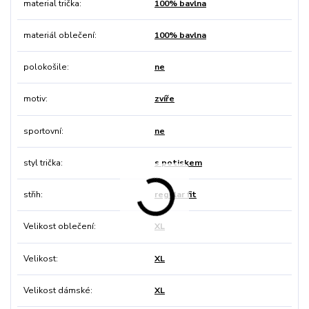
material trička
100% bavlna
materiál oblečení
100% bavlna
polokošile
ne
motiv
zvíře
sportovní
ne
styl trička
s potiskem
střih
regular fit
Velikost oblečení
XL
Velikost
XL
Velikost dámské
XL