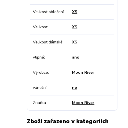
Velikost oblečení
XS
Velikost
XS
Velikost dámské
XS
vtipné
ano
Výrobce
Moon River
vánoční
ne
Značka
Moon River
Zboží zařazeno v kategoriích