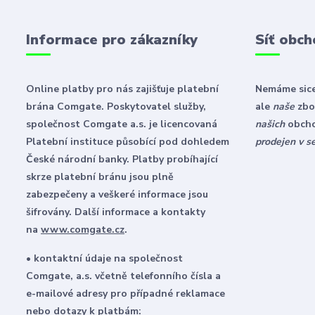
Informace pro zákazníky
Síť obch
Online platby pro nás zajišťuje platební
Nemáme sice
brána Comgate. Poskytovatel služby,
ale
naše
zbož
společnost Comgate a.s. je licencovaná
našich
obch
Platební instituce působící pod dohledem
prodejen v s
České národní banky. Platby probíhající
skrze platební bránu jsou plně
zabezpečeny a veškeré informace jsou
šifrovány. Další informace a kontakty
na
www.comgate.cz
.
• kontaktní údaje na společnost
Comgate, a.s. včetně telefonního čísla a
e-mailové adresy pro případné reklamace
nebo dotazy k platbám: