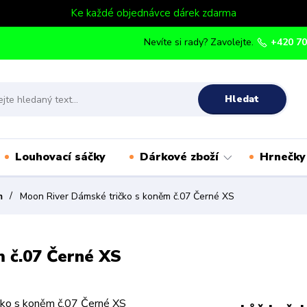
Ke každé objednávce dárek zdarma
Nevíte si rady? Zavolejte.
+420 70
Hledat
Louhovací sáčky
Dárkové zboží
Hrnečky
m
Moon River Dámské tričko s koněm č.07 Černé XS
 č.07 Černé XS