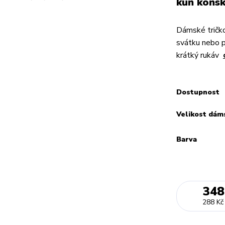
kůň koňs
Dámské tričko
svátku nebo 
krátký rukáv
Dostupnost
Velikost dám
Barva
348
288 Kč