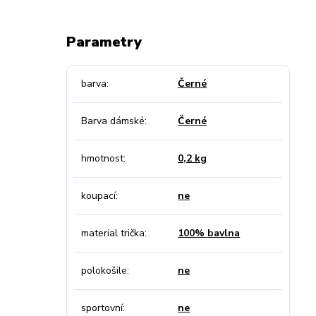
Parametry
barva
Černé
Barva dámské
Černé
hmotnost
0,2 kg
koupací
ne
material trička
100% bavlna
polokošile
ne
sportovní
ne