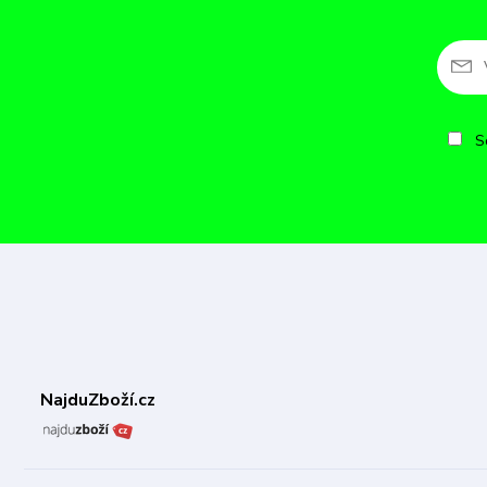
So
NajduZboží.cz