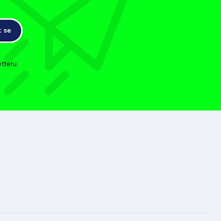
t se
tteru.