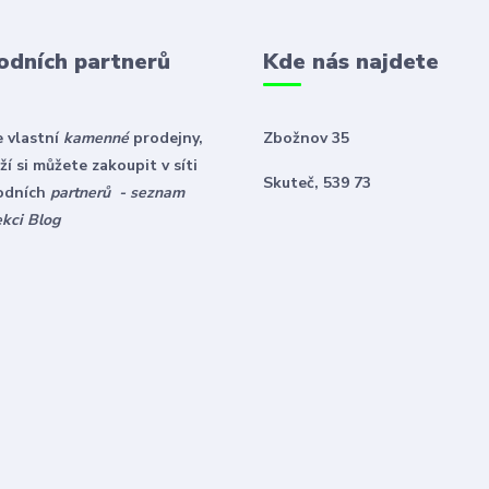
odních partnerů
Kde nás najdete
 vlastní
kamenné
prodejny,
Zbožnov 35
í si můžete zakoupit v síti
Skuteč, 539 73
odních
partnerů - seznam
ekci Blog