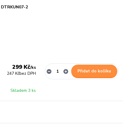
DTRKUN07-2
299 Kč
/
ks
Přidat do košíku
247 Kč
bez DPH
Skladem 3 ks