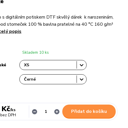
ké
 s digitálním potiskem DTF skvělý dárek k narozeninám,
pod stomeček 100 % bavlna pratelné na 40 °C 160 g/m²
celý popis
Skladem 10 ks
ské
 Kč
/
ks
Přidat do košíku
bez DPH