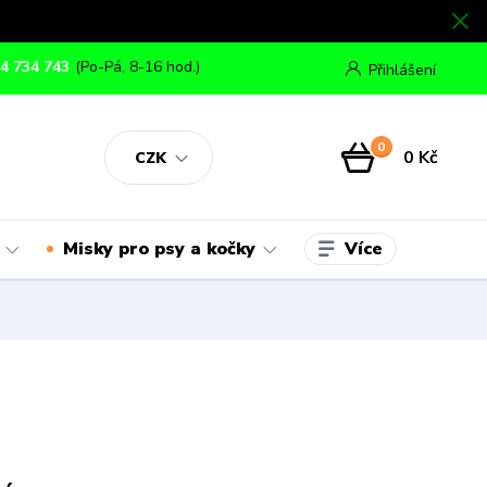
4 734 743
(Po-Pá, 8-16 hod.)
Přihlášení
0
0 Kč
CZK
Více
Misky pro psy a kočky