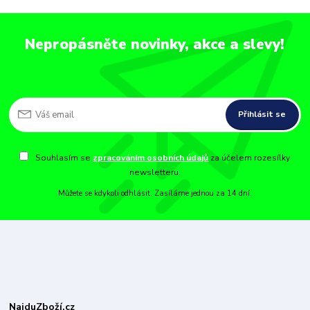
Nepropásněte novinky, akce a slevy!
Přihlásit se
Souhlasím se
zpracováním osobních údajů
za účelem rozesílky
newsletteru.
Můžete se kdykoli odhlásit. Zasíláme jednou za 14 dní.
NajduZboží.cz