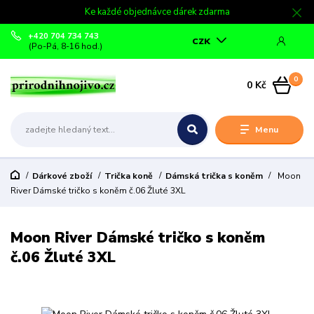
Ke každé objednávce dárek zdarma
+420 704 734 743
CZK
(Po-Pá, 8-16 hod.)
0
0 Kč
Menu
Dárkové zboží
Trička koně
Dámská trička s koněm
Moon
River Dámské tričko s koněm č.06 Žluté 3XL
Moon River Dámské tričko s koněm
č.06 Žluté 3XL