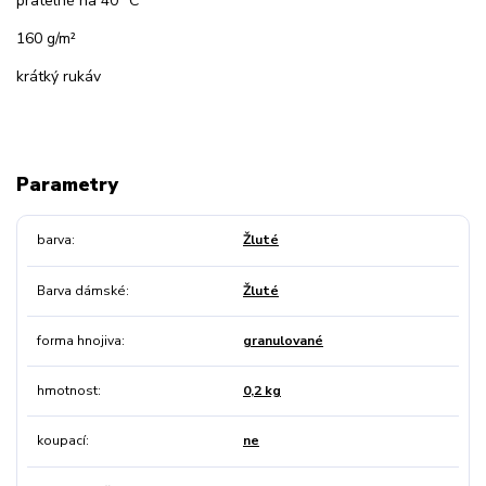
pratelné na 40 °C
160 g/m²
krátký rukáv
Parametry
barva
Žluté
Barva dámské
Žluté
forma hnojiva
granulované
hmotnost
0,2 kg
koupací
ne