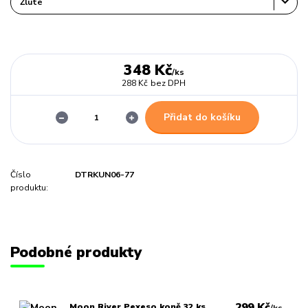
348 Kč
/
ks
288 Kč
bez DPH
Přidat do košíku
Číslo
DTRKUN06-77
produktu:
Podobné produkty
299 Kč
Moon River Pexeso koně 32 ks