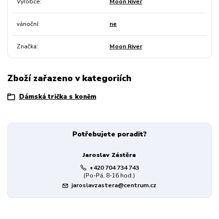
Výrobce
Moon River
vánoční
ne
Značka
Moon River
Zboží zařazeno v kategoriích
Dámská trička s koněm
Potřebujete poradit?
Jaroslav Zástěra
+420 704 734 743
(Po-Pá, 8-16 hod.)
jaroslavzastera@centrum.cz