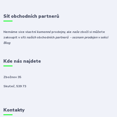
Síť obchodních partnerů
Nemáme sice vlastní
kamenné
prodejny, ale
naše
zboží si můžete
zakoupit v síti
našich
obchodních
partnerů - seznam prodejen v sekci
Blog
Kde nás najdete
Zbožnov 35
Skuteč, 539 73
Kontakty