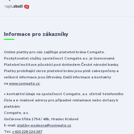
Informace pro zákazníky
Online platby pro nás zajišťuje platební brána Comgate.
Poskytovatel služby, společnost Comgate a.s. je licencovaná
Platební instituce působící pod dohledem České národní banky.
Platby probíhající skrze platební bránu jsou plně zabezpečeny a
veškeré informace jsou šifrovány. Další informace a kontakty
na
www.comgate.cz
.
• kontaktní údaje na společnost Comgate, a.s. včetně telefonního
čísla a e-mailové adresy pro případné reklamace nebo dotazy k
platbám:
Comgate, a.s.
Gočárova třída 1754 / 48b, Hradec Králové
E-mail:
platby-podpora@comgate.cz
Tel:
+420 228 224 267