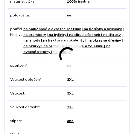
material trička
100% bavlna
polokošile
ne
použití
na balkónové a okrasné rostliny | na borůvky a brusinky |
hnojiva
na brambory | na bylinky | na cibuli a česnek | na citrusy |
na jahody | na kaktusy a sukulenty | na okrasné dřeviny |
na okurky | na orchideje | na ovoce a zeleninu | na
ovocné stromy | na pokojo
sportovní
ne
Velikost oblečení
3XL
Velikost
3XL
Velikost dámské
3XL
vtipné
ano