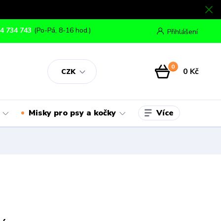
4 734 743
(Po-Pá, 8-16 hod.)
Přihlášení
0
0 Kč
CZK
Více
Misky pro psy a kočky