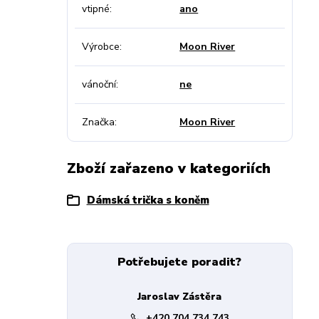
vtipné
ano
Výrobce
Moon River
vánoční
ne
Značka
Moon River
Zboží zařazeno v kategoriích
Dámská trička s koněm
Potřebujete poradit?
Jaroslav Zástěra
+420 704 734 743