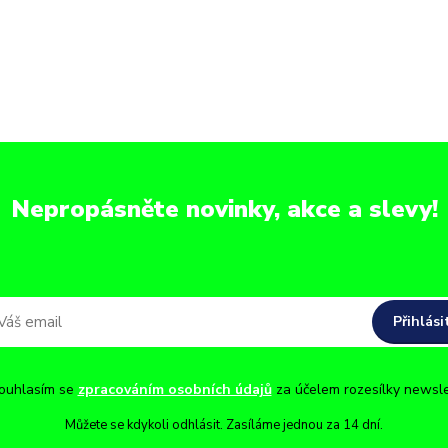
Nepropásněte novinky, akce a slevy!
Přihlási
uhlasím se
zpracováním osobních údajů
za účelem rozesílky newsle
Můžete se kdykoli odhlásit. Zasíláme jednou za 14 dní.