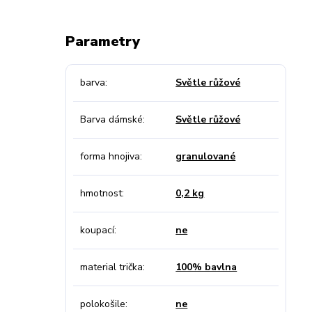
Parametry
barva
Světle růžové
Barva dámské
Světle růžové
forma hnojiva
granulované
hmotnost
0,2 kg
koupací
ne
material trička
100% bavlna
polokošile
ne