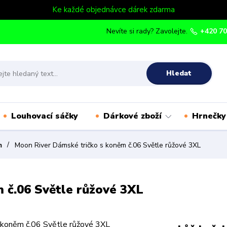
Ke každé objednávce dárek zdarma
Nevíte si rady? Zavolejte.
+420 70
Hledat
Louhovací sáčky
Dárkové zboží
Hrnečky
m
Moon River Dámské tričko s koněm č.06 Světle růžové 3XL
 č.06 Světle růžové 3XL