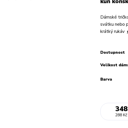
kůň koňs
Dámské tričko
svátku nebo 
krátký rukáv
Dostupnost
Velikost dám
Barva
348
288 Kč