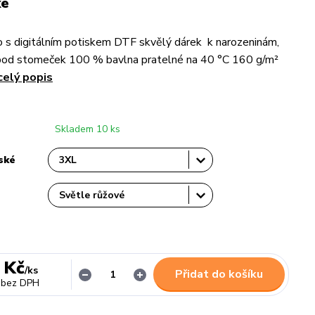
ké
 s digitálním potiskem DTF skvělý dárek k narozeninám,
pod stomeček 100 % bavlna pratelné na 40 °C 160 g/m²
celý popis
Skladem 10 ks
ské
 Kč
/
ks
Přidat do košíku
bez DPH