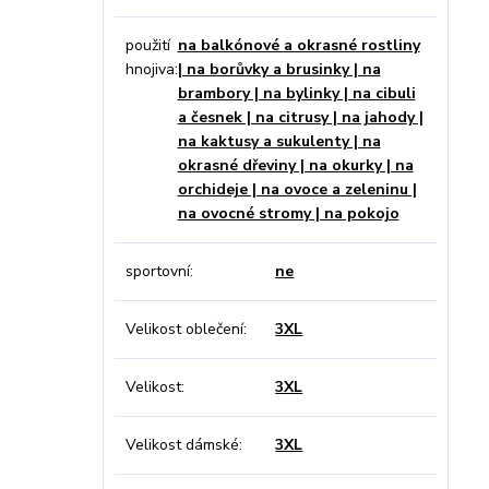
použití
na balkónové a okrasné rostliny
hnojiva
| na borůvky a brusinky | na
brambory | na bylinky | na cibuli
a česnek | na citrusy | na jahody |
na kaktusy a sukulenty | na
okrasné dřeviny | na okurky | na
orchideje | na ovoce a zeleninu |
na ovocné stromy | na pokojo
sportovní
ne
Velikost oblečení
3XL
Velikost
3XL
Velikost dámské
3XL