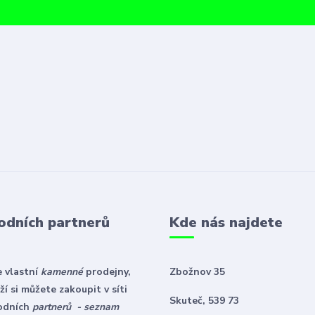
odních partnerů
Kde nás najdete
 vlastní
kamenné
prodejny,
Zbožnov 35
í si můžete zakoupit v síti
Skuteč, 539 73
odních
partnerů - seznam