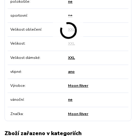
polokošile
ne
sportovní
ne
Velikost oblečení
XXL
Velikost
XXL
Velikost dámské
XXL
vtipné
ano
Výrobce
Moon River
vánoční
ne
Značka
Moon River
Zboží zařazeno v kategoriích