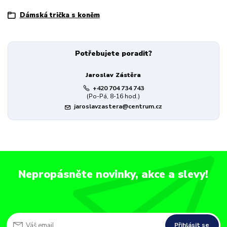
Dámská trička s koněm
Potřebujete poradit?
Jaroslav Zástěra
+420 704 734 743
(Po-Pá, 8-16 hod.)
jaroslavzastera@centrum.cz
Nepropásněte novinky, akce a slevy!
Přihlásit se