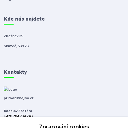
Kde nás najdete
Zbožnov 35
Skuteč, 539 73
Kontakty
prirodnihnojivo.cz
Jaroslav Zástěra
+420 704 734 743
(Po-Pá, 8-16 hod.)
Zpracování cookies