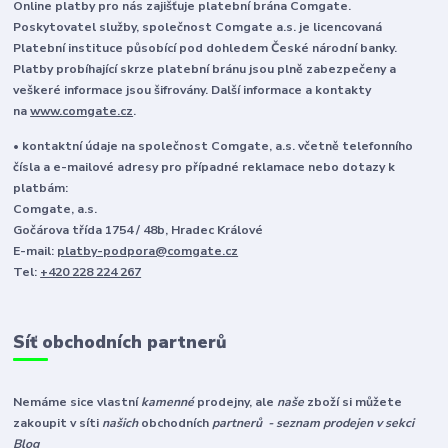
Online platby pro nás zajišťuje platební brána Comgate.
Poskytovatel služby, společnost Comgate a.s. je licencovaná
Platební instituce působící pod dohledem České národní banky.
Platby probíhající skrze platební bránu jsou plně zabezpečeny a
veškeré informace jsou šifrovány. Další informace a kontakty
na
www.comgate.cz
.
• kontaktní údaje na společnost Comgate, a.s. včetně telefonního
čísla a e-mailové adresy pro případné reklamace nebo dotazy k
platbám:
Comgate, a.s.
Gočárova třída 1754 / 48b, Hradec Králové
E-mail:
platby-podpora@comgate.cz
Tel:
+420 228 224 267
Síť obchodních partnerů
Nemáme sice vlastní
kamenné
prodejny, ale
naše
zboží si můžete
zakoupit v síti
našich
obchodních
partnerů - seznam prodejen v sekci
Blog