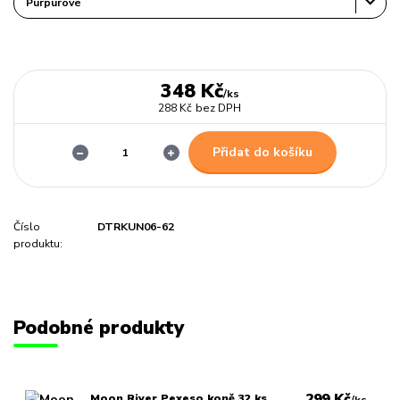
348 Kč
/
ks
288 Kč
bez DPH
Přidat do košíku
Číslo
DTRKUN06-62
produktu:
Podobné produkty
299 Kč
Moon River Pexeso koně 32 ks