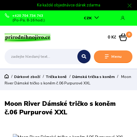
Ke každé objednávce dárek zdarma
+420 704 734 743
CZK
(Po-Pá, 8-16 hod.)
0
0 Kč
Menu
Dárkové zboží
Trička koně
Dámská trička s koněm
Moon
River Dámské tričko s koněm č.06 Purpurové XXL
Moon River Dámské tričko s koněm
č.06 Purpurové XXL