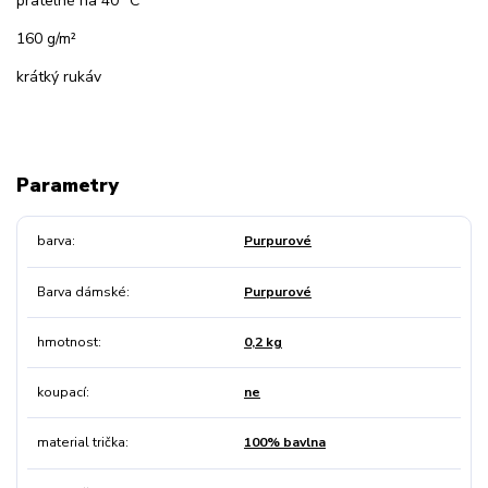
pratelné na 40 °C
160 g/m²
krátký rukáv
Parametry
barva
Purpurové
Barva dámské
Purpurové
hmotnost
0,2 kg
koupací
ne
material trička
100% bavlna