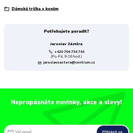
Dámská trička s koněm
Potřebujete poradit?
Jaroslav Zástěra
+420 704 734 743
(Po-Pá, 8-16 hod.)
jaroslavzastera@centrum.cz
Nepropásněte novinky, akce a slevy!
Přihlásit se