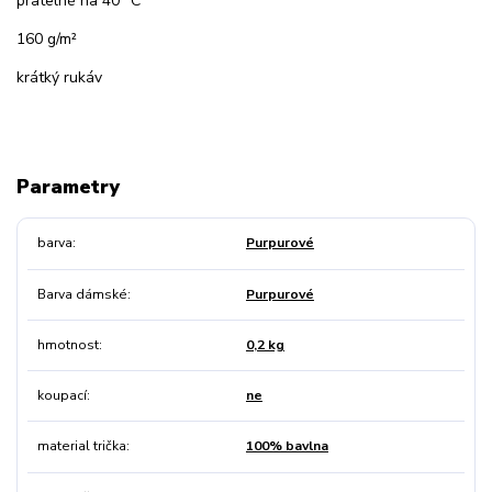
pratelné na 40 °C
160 g/m²
krátký rukáv
Parametry
barva
Purpurové
Barva dámské
Purpurové
hmotnost
0,2 kg
koupací
ne
material trička
100% bavlna