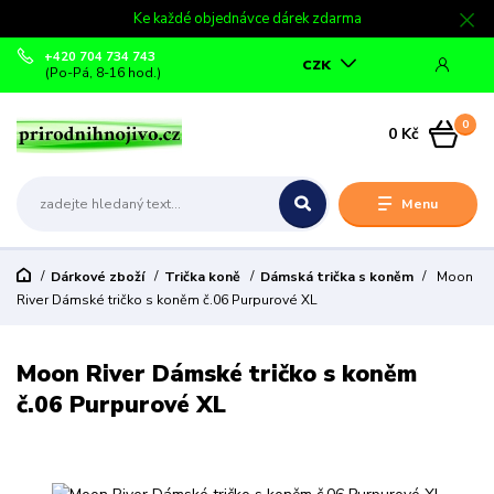
Ke každé objednávce dárek zdarma
+420 704 734 743
CZK
(Po-Pá, 8-16 hod.)
0
0 Kč
Menu
Dárkové zboží
Trička koně
Dámská trička s koněm
Moon
River Dámské tričko s koněm č.06 Purpurové XL
Moon River Dámské tričko s koněm
č.06 Purpurové XL