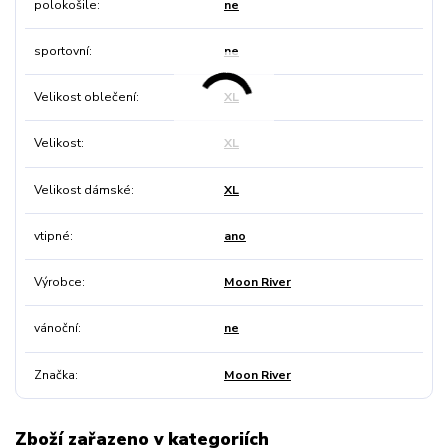
polokošile
ne
sportovní
ne
Velikost oblečení
XL
Velikost
XL
Velikost dámské
XL
vtipné
ano
Výrobce
Moon River
vánoční
ne
Značka
Moon River
Zboží zařazeno v kategoriích