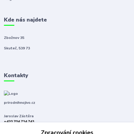
Kde nás najdete
Zbožnov 35
Skuteč, 539 73
Kontakty
prirodnihnojivo.cz
Jaroslav Zástěra
+420 704 734 743
(Po-Pá, 8-16 hod.)
Zpracování cookies