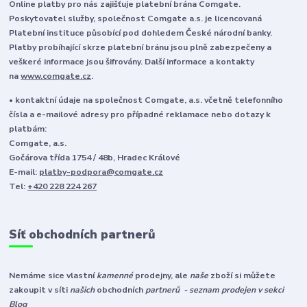
Online platby pro nás zajišťuje platební brána Comgate.
Poskytovatel služby, společnost Comgate a.s. je licencovaná
Platební instituce působící pod dohledem České národní banky.
Platby probíhající skrze platební bránu jsou plně zabezpečeny a
veškeré informace jsou šifrovány. Další informace a kontakty
na
www.comgate.cz
.
• kontaktní údaje na společnost Comgate, a.s. včetně telefonního
čísla a e-mailové adresy pro případné reklamace nebo dotazy k
platbám:
Comgate, a.s.
Gočárova třída 1754 / 48b, Hradec Králové
E-mail:
platby-podpora@comgate.cz
Tel:
+420 228 224 267
Síť obchodních partnerů
Nemáme sice vlastní
kamenné
prodejny, ale
naše
zboží si můžete
zakoupit v síti
našich
obchodních
partnerů - seznam prodejen v sekci
Blog