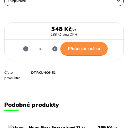
348 Kč
/
ks
288 Kč
bez DPH
Přidat do košíku
Číslo
DTRKUN06-51
produktu:
Podobné produkty
299 Kč
Moon River Pexeso koně 32 ks