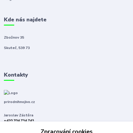
Kde nás najdete
Zbožnov 35
Skuteč, 539 73
Kontakty
prirodnihnojivo.cz
Jaroslav Zástěra
+420 704 734 743
(Po-Pá, 8-16 hod.)
Zpracování cookies