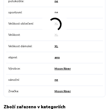
polokošile
ne
sportovní
ne
Velikost oblečení
XL
Velikost
XL
Velikost dámské
XL
vtipné
ano
Výrobce
Moon River
vánoční
ne
Značka
Moon River
Zboží zařazeno v kategoriích