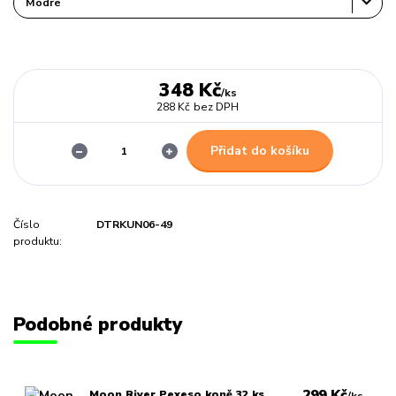
348 Kč
/
ks
288 Kč
bez DPH
Přidat do košíku
Číslo
DTRKUN06-49
produktu:
Podobné produkty
299 Kč
Moon River Pexeso koně 32 ks