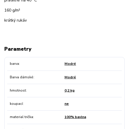
pratelné na 40 °C
160 g/m²
krátký rukáv
Parametry
barva
Modré
Barva dámské
Modré
hmotnost
0,2 kg
koupací
ne
material trička
100% bavlna