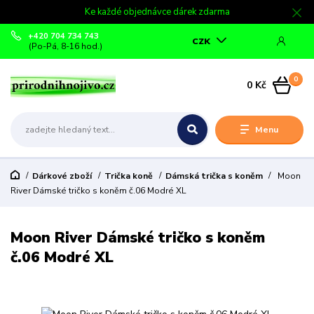
Ke každé objednávce dárek zdarma
+420 704 734 743
CZK
(Po-Pá, 8-16 hod.)
0
0 Kč
Menu
Dárkové zboží
Trička koně
Dámská trička s koněm
Moon
River Dámské tričko s koněm č.06 Modré XL
Moon River Dámské tričko s koněm
č.06 Modré XL