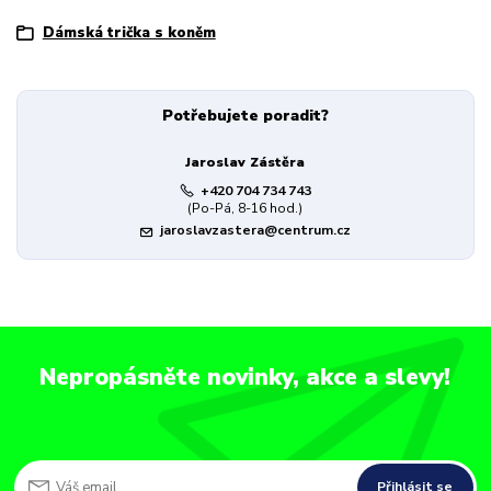
Dámská trička s koněm
Potřebujete poradit?
Jaroslav Zástěra
+420 704 734 743
(Po-Pá, 8-16 hod.)
jaroslavzastera@centrum.cz
Nepropásněte novinky, akce a slevy!
Přihlásit se