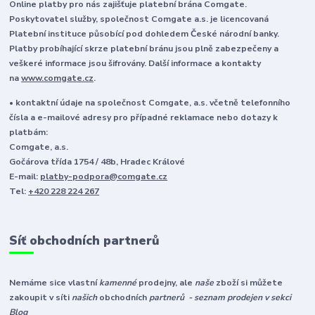
Online platby pro nás zajišťuje platební brána Comgate.
Poskytovatel služby, společnost Comgate a.s. je licencovaná
Platební instituce působící pod dohledem České národní banky.
Platby probíhající skrze platební bránu jsou plně zabezpečeny a
veškeré informace jsou šifrovány. Další informace a kontakty
na
www.comgate.cz
.
• kontaktní údaje na společnost Comgate, a.s. včetně telefonního
čísla a e-mailové adresy pro případné reklamace nebo dotazy k
platbám:
Comgate, a.s.
Gočárova třída 1754 / 48b, Hradec Králové
E-mail:
platby-podpora@comgate.cz
Tel:
+420 228 224 267
Síť obchodních partnerů
Nemáme sice vlastní
kamenné
prodejny, ale
naše
zboží si můžete
zakoupit v síti
našich
obchodních
partnerů - seznam prodejen v sekci
Blog