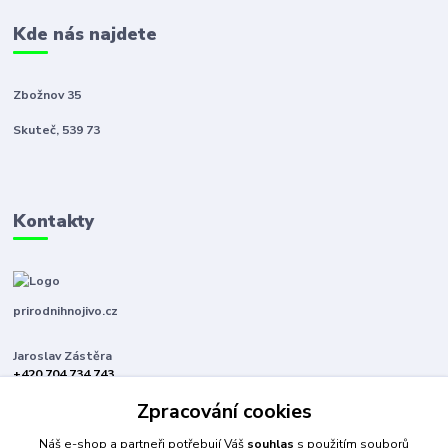
Kde nás najdete
Zbožnov 35
Skuteč, 539 73
Kontakty
prirodnihnojivo.cz
Jaroslav Zástěra
+420 704 734 743
(Po-Pá, 8-16 hod.)
Zpracování cookies
jaroslavzastera@centrum.cz
Náš e-shop a partneři potřebují Váš
souhlas
s použitím souborů