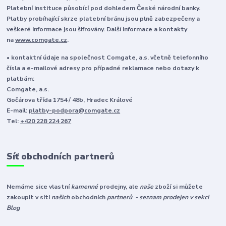
Platební instituce působící pod dohledem České národní banky.
Platby probíhající skrze platební bránu jsou plně zabezpečeny a
veškeré informace jsou šifrovány. Další informace a kontakty
na
www.comgate.cz
.
• kontaktní údaje na společnost Comgate, a.s. včetně telefonního
čísla a e-mailové adresy pro případné reklamace nebo dotazy k
platbám:
Comgate, a.s.
Gočárova třída 1754 / 48b, Hradec Králové
E-mail:
platby-podpora@comgate.cz
Tel:
+420 228 224 267
Síť obchodních partnerů
Nemáme sice vlastní
kamenné
prodejny, ale
naše
zboží si můžete
zakoupit v síti
našich
obchodních
partnerů - seznam prodejen v sekci
Blog