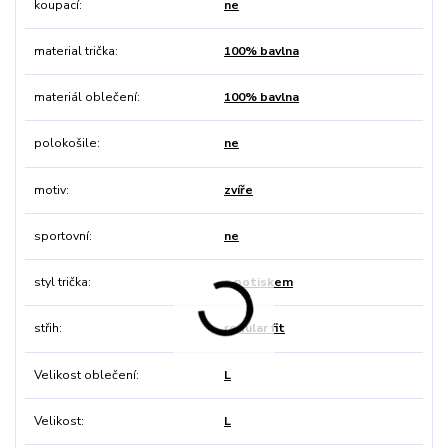
koupací
ne
material trička
100% bavlna
materiál oblečení
100% bavlna
polokošile
ne
motiv
zvíře
sportovní
ne
styl trička
s potiskem
střih
regular fit
Velikost oblečení
L
Velikost
L