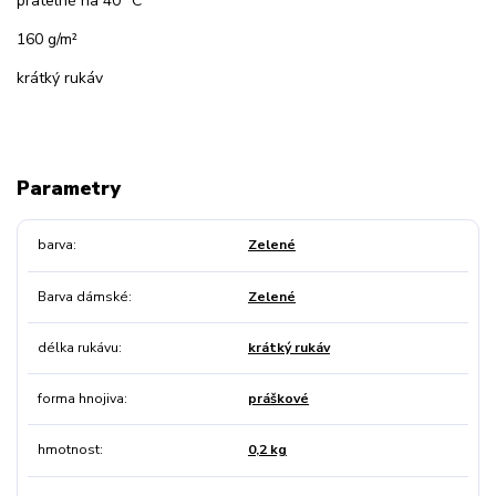
pratelné na 40 °C
160 g/m²
krátký rukáv
Parametry
barva
Zelené
Barva dámské
Zelené
délka rukávu
krátký rukáv
forma hnojiva
práškové
hmotnost
0,2 kg