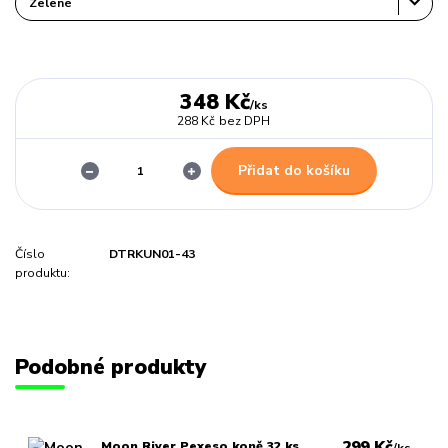
348 Kč
/
ks
288 Kč
bez DPH
Přidat do košíku
Číslo
DTRKUN01-43
produktu:
Podobné produkty
299 Kč
Moon River Pexeso koně 32 ks