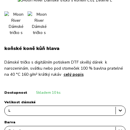
koňské koně kůň hlava
Dámské tričko s digitálním potiskem DTF skvělý dárek k
narozeninám, svátku nebo pod stomeček 100 % bavlna pratelné
na 40 °C 160 g/m² krátký rukáv
celý popis
Dostupnost
Skladem 10 ks
Velikost dámské
Barva