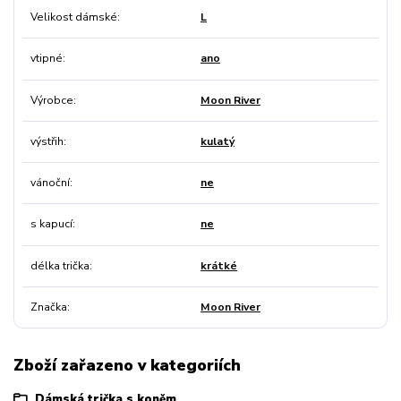
Velikost dámské
L
vtipné
ano
Výrobce
Moon River
výstřih
kulatý
vánoční
ne
s kapucí
ne
délka trička
krátké
Značka
Moon River
Zboží zařazeno v kategoriích
Dámská trička s koněm