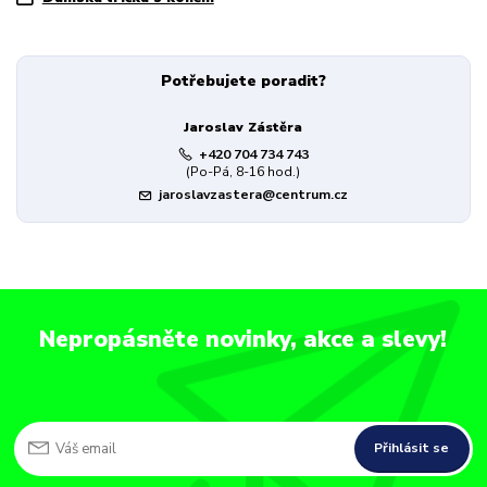
Potřebujete poradit?
Jaroslav Zástěra
+420 704 734 743
(Po-Pá, 8-16 hod.)
jaroslavzastera@centrum.cz
Nepropásněte novinky, akce a slevy!
Přihlásit se