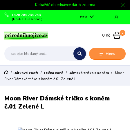
Ke každé objednávce dárek zdarma
+420 704 734 743
CZK
(Po-Pá, 8-16 hod.)
0
0 Kč
Menu
Dárkové zboží
Trička koně
Dámská trička s koněm
Moon
River Dámské tričko s koněm č.01 Zelené L
Moon River Dámské tričko s koněm
č.01 Zelené L