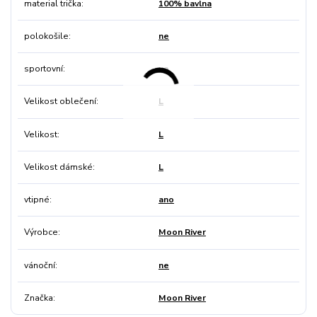
material trička
100% bavlna
polokošile
ne
sportovní
ne
Velikost oblečení
L
Velikost
L
Velikost dámské
L
vtipné
ano
Výrobce
Moon River
vánoční
ne
Značka
Moon River