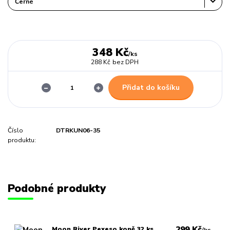
348 Kč
/
ks
288 Kč
bez DPH
Přidat do košíku
Číslo
DTRKUN06-35
produktu:
Podobné produkty
299 Kč
Moon River Pexeso koně 32 ks