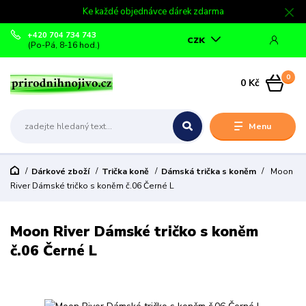
Ke každé objednávce dárek zdarma
+420 704 734 743
CZK
(Po-Pá, 8-16 hod.)
0
0 Kč
Menu
Dárkové zboží
Trička koně
Dámská trička s koněm
Moon
River Dámské tričko s koněm č.06 Černé L
Moon River Dámské tričko s koněm
č.06 Černé L