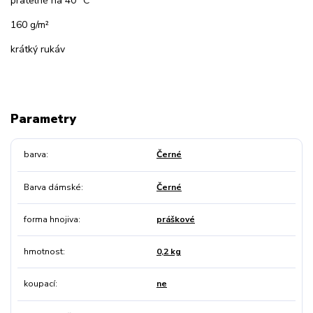
pratelné na 40 °C
160 g/m²
krátký rukáv
Parametry
barva
Černé
Barva dámské
Černé
forma hnojiva
práškové
hmotnost
0,2 kg
koupací
ne