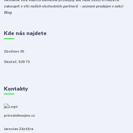
Nemáme sice vlastní
kamenné
prodejny, ale
naše
zboží si můžete
zakoupit v síti
našich
obchodních
partnerů - seznam prodejen v sekci
Blog
Kde nás najdete
Zbožnov 35
Skuteč, 539 73
Kontakty
prirodnihnojivo.cz
Jaroslav Zástěra