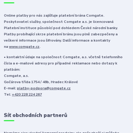
Online platby pro nás zajišťuje platební brána Comgate.
Poskytovatel služby, společnost Comgate a.s. je licencovaná
Platební instituce působící pod dohledem České národní banky.
Platby probíhající skrze platební bránu jsou plně zabezpečeny a
veškeré informace jsou šifrovány. Další informace a kontakty
na
www.comgate.cz
.
• kontaktní údaje na společnost Comgate, a.s. včetně telefonního
čísla a e-mailové adresy pro případné reklamace nebo dotazy k
platbám:
Comgate, a.s.
Gočárova třída 1754 / 48b, Hradec Králové
E-mail:
platby-podpora@comgate.cz
Tel:
+420 228 224 267
Síť obchodních partnerů