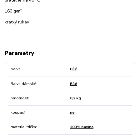
pratelné na 40 °C
160 g/m²
krátký rukáv
Parametry
barva
Bílé
Barva dámské
Bílé
hmotnost
0,2 kg
koupací
ne
material trička
100% bavlna