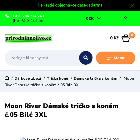
Ke každé objednávce dárek zdarma
+420 704 734 743
CZK
(Po-Pá, 8-16 hod.)
0
0 Kč
Menu
Dárkové zboží
Trička koně
Dámská trička s koněm
Moon
River Dámské tričko s koněm č.05 Bílé 3XL
Moon River Dámské tričko s koněm
č.05 Bílé 3XL