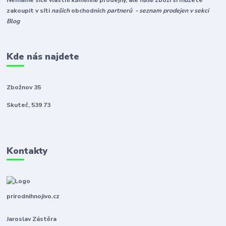
Nemáme sice vlastní
kamenné
prodejny, ale
naše
zboží si můžete
zakoupit v síti
našich
obchodních
partnerů - seznam prodejen v sekci
Blog
Kde nás najdete
Zbožnov 35
Skuteč, 539 73
Kontakty
prirodnihnojivo.cz
Jaroslav Zástěra