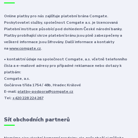
Online platby pro nás zajišťuje platební brána Comgate.
Poskytovatel služby, společnost Comgate a.s. je licencovaná
Platební instituce působící pod dohledem České národní banky.
Platby probíhající skrze platební bránu jsou plně zabezpečeny a
veškeré informace jsou šifrovány. Další informace a kontakty
na
www.comgate.cz
.
• kontaktní údaje na společnost Comgate, a.s. včetně telefonního
čísla a e-mailové adresy pro případné reklamace nebo dotazy k
platbám:
Comgate, a.s.
Gočárova třída 1754 / 48b, Hradec Králové
E-mail:
platby-podpora@comgate.cz
Tel:
+420 228 224 267
Síť obchodních partnerů