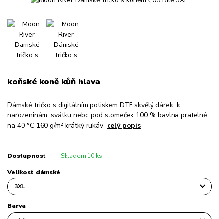
koňské koně kůň hlava
Dámské tričko s digitálním potiskem DTF skvělý dárek k
narozeninám, svátku nebo pod stomeček 100 % bavlna pratelné
na 40 °C 160 g/m² krátký rukáv
celý popis
Dostupnost
Skladem 10 ks
Velikost dámské
Barva