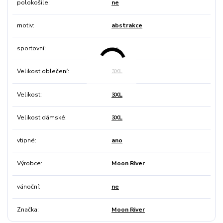
polokošile
ne
motiv
abstrakce
sportovní
ne
Velikost oblečení
3XL
Velikost
3XL
Velikost dámské
3XL
vtipné
ano
Výrobce
Moon River
vánoční
ne
Značka
Moon River