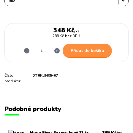
348 Kč
/
ks
288 Kč
bez DPH
Přidat do košíku
Číslo
DTRKUN05-67
produktu:
Podobné produkty
299 Kč
Moon River Pexeso koně 32 ks