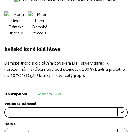
koňské koně kůň hlava
Dámské tričko s digitálním potiskem DTF skvělý dárek k
narozeninám, svátku nebo pod stomeček 100 % bavlna pratelné
na 40 °C 160 g/m² krátký rukáv
celý popis
Dostupnost
Skladem 10 ks
Velikost dámské
Barva