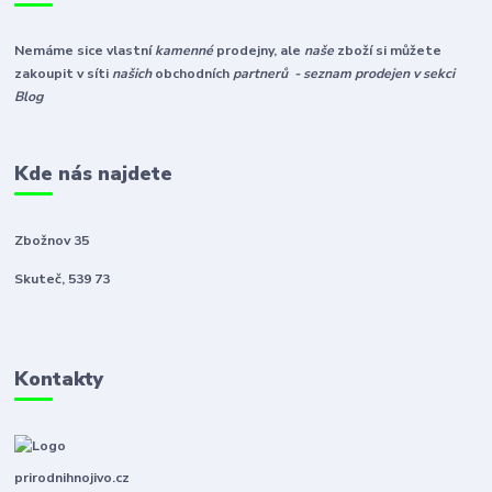
Nemáme sice vlastní
kamenné
prodejny, ale
naše
zboží si můžete
zakoupit v síti
našich
obchodních
partnerů - seznam prodejen v sekci
Blog
Kde nás najdete
Zbožnov 35
Skuteč, 539 73
Kontakty
prirodnihnojivo.cz