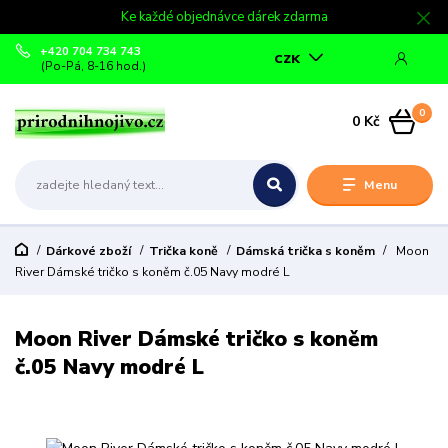
Ke každé objednávce dárek zdarma
+420 704 734 743
CZK
(Po-Pá, 8-16 hod.)
0
0 Kč
Menu
Dárkové zboží
Trička koně
Dámská trička s koněm
Moon
River Dámské tričko s koněm č.05 Navy modré L
Moon River Dámské tričko s koněm
č.05 Navy modré L