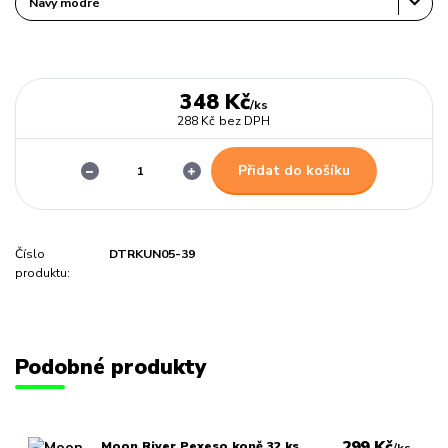
348 Kč
/
ks
288 Kč
bez DPH
Přidat do košíku
Číslo
DTRKUN05-39
produktu:
Podobné produkty
299 Kč
Moon River Pexeso koně 32 ks