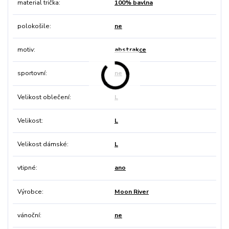
material trička
100% bavlna
polokošile
ne
motiv
abstrakce
sportovní
ne
Velikost oblečení
L
Velikost
L
Velikost dámské
L
vtipné
ano
Výrobce
Moon River
vánoční
ne