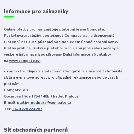
Informace pro zákazníky
Online platby pro nás zajišťuje platební brána Comgate.
Poskytovatel služby, společnost Comgate a.s. je licencovaná
Platební instituce působící pod dohledem České národní banky.
Platby probíhající skrze platební bránu jsou plně zabezpečeny a
veškeré informace jsou šifrovány. Další informace a kontakty
na
www.comgate.cz
.
• kontaktní údaje na společnost Comgate, a.s. včetně telefonního
čísla a e-mailové adresy pro případné reklamace nebo dotazy k
platbám:
Comgate, a.s.
Gočárova třída 1754 / 48b, Hradec Králové
E-mail:
platby-podpora@comgate.cz
Tel:
+420 228 224 267
Síť obchodních partnerů