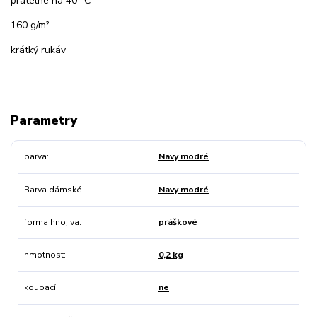
pratelné na 40 °C
160 g/m²
krátký rukáv
Parametry
barva
Navy modré
Barva dámské
Navy modré
forma hnojiva
práškové
hmotnost
0,2 kg
koupací
ne